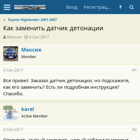
Вход
Регистрация
Toyota-Highlander 2001-2007
Как заменить датчик детонации
А
Д
Максик
4 Сен 2017
в
а
т
т
Максик
о
а
Member
р
н
т
а
4 Сен 2017
е
ч
#1
м
а
Все привет. Заказал датчик детонации, но подскажите,
ы
л
как его заменить? Есть ли подробная инструкция?
а
Спасибо.
karel
Active Member
4 Сен 2017
#2
Открутить старый,закрутить новый соблюдая момент