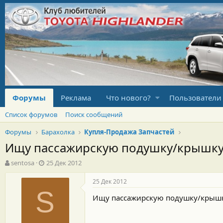
Форумы
Реклама
Что нового?
Пользователи
Список форумов
Поиск сообщений
Форумы
Барахолка
Купля-Продажа Запчастей
Ищу пассажирскую подушку/крышку
А
Д
sentosa
25 Дек 2012
в
а
т
т
25 Дек 2012
о
а
S
Ищу пассажирскую подушку/крышку
р
н
т
а
е
ч