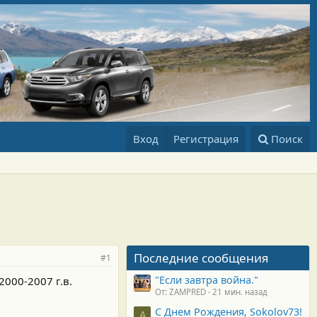
Вход
Регистрация
Поиск
Последние сообщения
#1
"Если завтра война."
000-2007 г.в.
От: ZAMPRED
21 мин. назад
С Днем Рождения, Sokolov73!
А