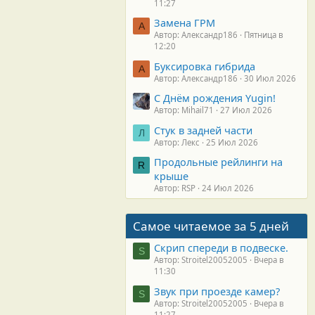
11:27
Замена ГРМ
А
Автор: Александр186
Пятница в
12:20
Буксировка гибрида
А
Автор: Александр186
30 Июл 2026
С Днём рождения Yugin!
Автор: Mihail71
27 Июл 2026
Стук в задней части
Л
Автор: Лекс
25 Июл 2026
Продольные рейлинги на
R
крыше
Автор: RSP
24 Июл 2026
Самое читаемое за 5 дней
Скрип спереди в подвеске.
S
Автор: Stroitel20052005
Вчера в
11:30
Звук при проезде камер?
S
Автор: Stroitel20052005
Вчера в
11:27