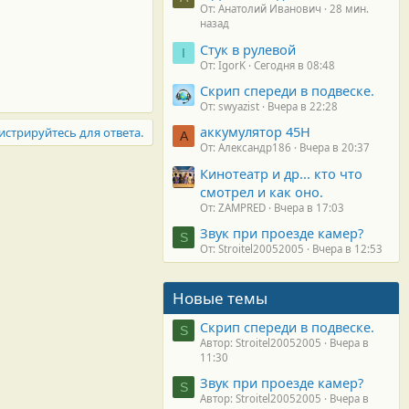
От: Анатолий Иванович
28 мин.
назад
Стук в рулевой
I
От: IgorK
Сегодня в 08:48
Скрип спереди в подвеске.
От: swyazist
Вчера в 22:28
аккумулятор 45H
истрируйтесь для ответа.
А
От: Александр186
Вчера в 20:37
Кинотеатр и др... кто что
смотрел и как оно.
От: ZAMPRED
Вчера в 17:03
Звук при проезде камер?
S
От: Stroitel20052005
Вчера в 12:53
Новые темы
Скрип спереди в подвеске.
S
Автор: Stroitel20052005
Вчера в
11:30
Звук при проезде камер?
S
Автор: Stroitel20052005
Вчера в