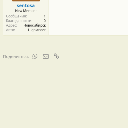
м
а
sentosa
ы
л
New Member
а
Сообщения
1
Благодарности
0
Адрес
Новосибирск
Авто
Highlander
WhatsApp
Электронная почта
Ссылка
Поделиться: