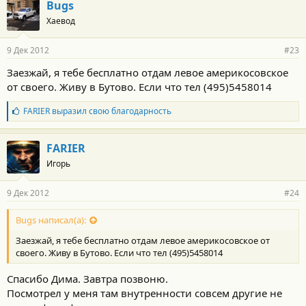
Bugs
Хаевод
9 Дек 2012
#23
Заезжай, я тебе бесплатно отдам левое америкосовское
от своего. Живу в Бутово. Если что тел (495)5458014
Б
FARIER
выразил свою благодарность
л
а
г
FARIER
о
Игорь
д
а
р
9 Дек 2012
#24
н
о
с
Bugs написал(а):
т
Заезжай, я тебе бесплатно отдам левое америкосовское от
и
:
своего. Живу в Бутово. Если что тел (495)5458014
Спасибо Дима. Завтра позвоню.
Посмотрел у меня там внутренности совсем другие не