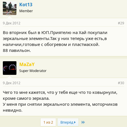
Kot13
Member
9 Дек 2012
#29
Во вторник был в ЮП.Приятелю на Хай покупали
зеркальные элементы.Так у них теперь уже есть,в
наличии,готовые с обогревом и пластмаской.
88 павильон.
MaZaY
Super Moderator
9 Дек 2012
#30
Чего то мне кажется, что у тебя еще что то ковырнули,
кроме самого зеркала.
У меня при снятии зеркального элемента, моторчиков
невидно.
Last
1 из 2
Вперёд