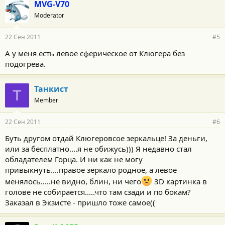
MVG-V70
Moderator
22 Сен 2011
#5
А у меня есть левое сферическое от Клюгера без
подогрева.
Танкист
Т
Member
22 Сен 2011
#6
Буть другом отдай Клюгеровсое зеркальце! За деньги,
или за бесплатно....я не обижусь))) Я недавно стал
обладателем Горца. И ни как не могу
привыкнуть....правое зеркало родное, а левое
менялось.....не видно, блин, ни чего
3D картинка в
голове не собирается.....что там сзади и по бокам?
Заказал в Экзисте - пришло тоже самое((