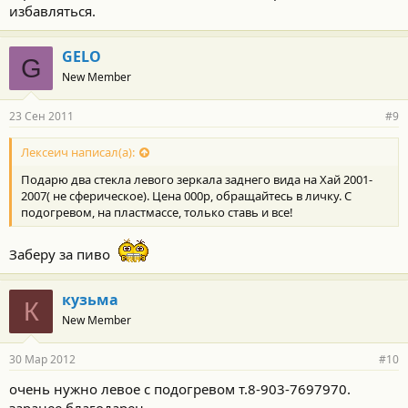
избавляться.
GELO
G
New Member
23 Сен 2011
#9
Лексеич написал(а):
Подарю два стекла левого зеркала заднего вида на Хай 2001-
2007( не сферическое). Цена 000р, обращайтесь в личку. С
подогревом, на пластмассе, только ставь и все!
Заберу за пиво
кузьма
К
New Member
30 Мар 2012
#10
очень нужно левое с подогревом т.8-903-7697970.
заранее благодарен