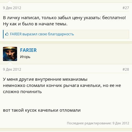
а
р
9 Дек 2012
#27
н
о
В личку написал, только забыл цену указать: бесплатно!
с
Ну как и было в начале темы.
т
и
:
Б
FARIER
выразил свою благодарность
л
а
г
FARIER
о
Игорь
д
а
р
9 Дек 2012
#28
н
о
У меня другие внутренние механизмы
с
немножко сломали кончик рычага качельки, но ее не
т
и
сложно починить
:
вот такой кусок качельки отломали
Последнее редактирование:
9 Дек 2012