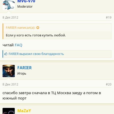
MVG-V70
Moderator
8 Дек 2012
#19
FARIER написал(а):
Если у кого есть готов купить любой.
читай
FAQ
Б
FARIER
выразил свою благодарность
л
а
г
FARIER
о
Игорь
д
а
р
8 Дек 2012
#20
н
о
спасибо завтра сначала в ТЦ Москва заеду а потом в
с
южный порт
т
и
:
MaZaY