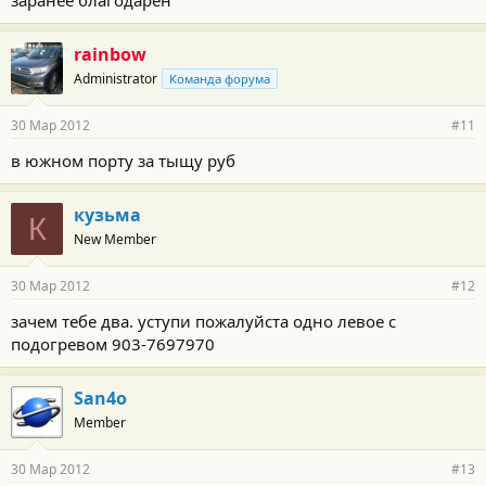
rainbow
Administrator
Команда форума
30 Мар 2012
#11
в южном порту за тыщу руб
кузьма
К
New Member
30 Мар 2012
#12
зачем тебе два. уступи пожалуйста одно левое с
подогревом 903-7697970
San4o
Member
30 Мар 2012
#13