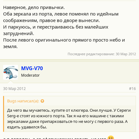
Наверное, дело привычки.
Оба зеркала из порта, левое поменял по идейным
соображениям, правое во дворе вынесли.
И паркуюсь, и перестраиваюсь без малейших
затруднений.
После левого оригинального прямого просто небо и
земля.
Последнее редактирование:
30 Мар 2012
MVG-V70
Moderator
30 Мар 2012
#16
Bugs написал(а):
Да чего вы мучаетесь. купите от клюгера. Они лучше. У Сереги
Serg-e стоят из южного порта. Так я на его машине с такими
зеркалами даже припарковаться-то не могу с первого раза. А
ездить удавился бы.