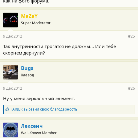
как на фото форума.
MaZaY
Super Moderator
9 Дек 2012
#25
Так внутренности трогатся не должны... Или тебе
скорнем дернули?
Bugs
Хаевод
9 Дек 2012
#26
Ну у меня зеркальный элемент.
Б
FARIER
выразил свою благодарность
л
а
г
Лексеич
о
Well-Known Member
д