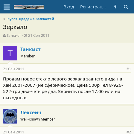
Вход
Регистрация
Купля-Продажа Запчастей
Зеркало
А
Д
Танкист
21 Сен 2011
в
а
т
т
Танкист
о
Т
а
Member
р
н
т
а
е
ч
21 Сен 2011
#1
м
а
ы
л
Продам новое стекло левого зеркала заднего вида на
а
Хай 2001-2007 (не сферическое). Цена 500р Тел 8-926-
522-три два-четыре два. Звонить после 17.00 или на
выходных.
Лексеич
Well-Known Member
21 Сен 2011
#2