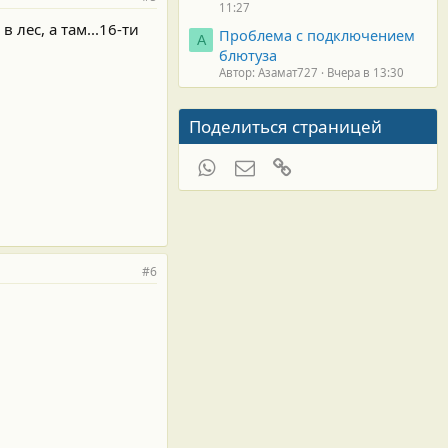
11:27
в лес, а там...16-ти
Проблема с подключением
А
блютуза
Автор: Азамат727
Вчера в 13:30
Поделиться страницей
WhatsApp
Электронная почта
Ссылка
#6