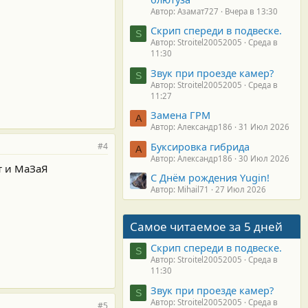
Автор: Азамат727
Вчера в 13:30
Скрип спереди в подвеске.
S
Автор: Stroitel20052005
Среда в
11:30
Звук при проезде камер?
S
Автор: Stroitel20052005
Среда в
11:27
Замена ГРМ
А
Автор: Александр186
31 Июл 2026
Буксировка гибрида
#4
А
Автор: Александр186
30 Июл 2026
т и МаЗаЯ
С Днём рождения Yugin!
Автор: Mihail71
27 Июл 2026
Самое читаемое за 5 дней
Скрип спереди в подвеске.
S
Автор: Stroitel20052005
Среда в
11:30
Звук при проезде камер?
S
Автор: Stroitel20052005
Среда в
#5