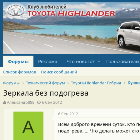
Форумы
Реклама
Что нового?
Пользователи
Список форумов
Поиск сообщений
Форумы
Технический форум
Toyota-Highlander Гибрид
Кузов
Зеркала без подогрева
А
Д
Александр888
6 Сен 2012
в
а
т
т
6 Сен 2012
о
а
А
Всем доброго времени суток. Кто по
р
н
т
а
подогрева..... Что делать может кто
е
ч