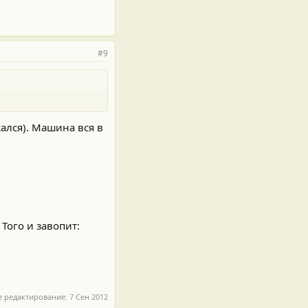
#9
жался). Машина вся в
Того и завопит:
е редактирование:
7 Сен 2012