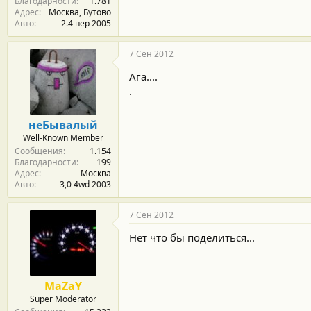
Благодарности
1.781
Адрес
Москва, Бутово
Авто
2.4 пер 2005
7 Сен 2012
Ага....
.
неБывалый
Well-Known Member
Сообщения
1.154
Благодарности
199
Адрес
Москва
Авто
3,0 4wd 2003
7 Сен 2012
Нет что бы поделиться...
MaZaY
Super Moderator