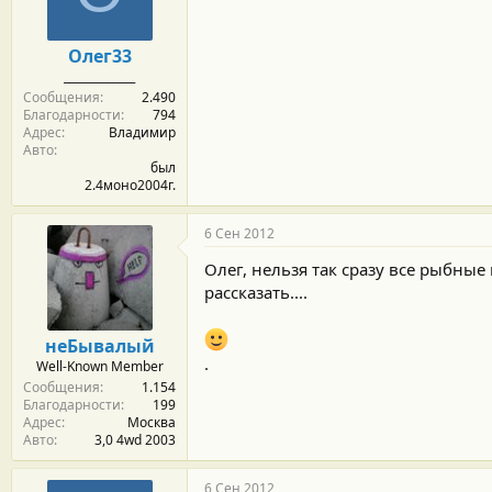
Олег33
_____________
Сообщения
2.490
Благодарности
794
Адрес
Владимир
Авто
был
2.4моно2004г.
6 Сен 2012
Олег, нельзя так сразу все рыбны
рассказать....
неБывалый
.
Well-Known Member
Сообщения
1.154
Благодарности
199
Адрес
Москва
Авто
3,0 4wd 2003
6 Сен 2012