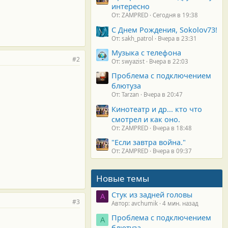
интересно
От: ZAMPRED
Сегодня в 19:38
С Днем Рождения, Sokolov73!
От: sakh_patrol
Вчера в 23:31
Музыка с телефона
#2
От: swyazist
Вчера в 22:03
Проблема с подключением
блютуза
От: Tarzan
Вчера в 20:47
Кинотеатр и др... кто что
смотрел и как оно.
От: ZAMPRED
Вчера в 18:48
"Если завтра война."
От: ZAMPRED
Вчера в 09:37
Новые темы
Стук из задней головы
A
#3
Автор: avchumik
4 мин. назад
Проблема с подключением
А
блютуза