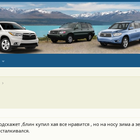
дскажет ,блин купил хая все нравится , но на носу зима а з
 сталкивался.