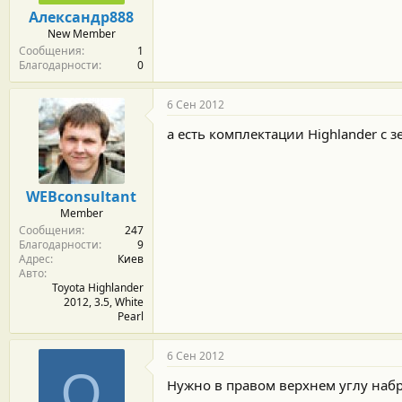
м
а
Александр888
ы
л
New Member
а
Сообщения
1
Благодарности
0
6 Сен 2012
а есть комплектации Highlander с 
WEBconsultant
Member
Сообщения
247
Благодарности
9
Адрес
Киев
Авто
Toyota Highlander
2012, 3.5, White
Pearl
6 Сен 2012
О
Нужно в правом верхнем углу набрат