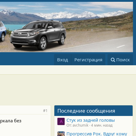
Вход
Регистрация
Поиск
Последние сообщения
#1
Стук из задней головы
еркала без
A
От: avchumik
4 мин. назад
Прогрессив Рок. Вдруг кому