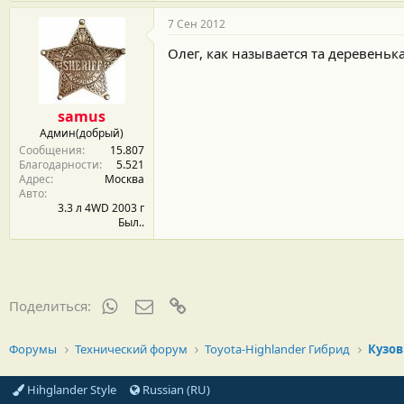
7 Сен 2012
Олег, как называется та деревенька
samus
Админ(добрый)
Сообщения
15.807
Благодарности
5.521
Адрес
Москва
Авто
3.3 л 4WD 2003 г
Был..
WhatsApp
Электронная почта
Ссылка
Поделиться:
Форумы
Технический форум
Toyota-Highlander Гибрид
Кузов
Hihglander Style
Russian (RU)