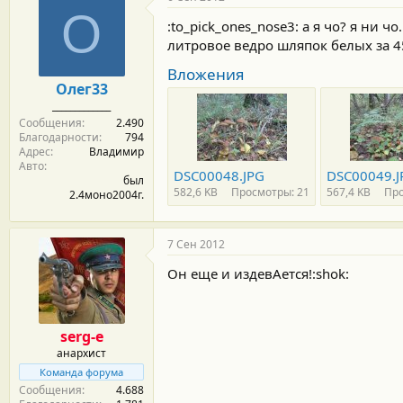
О
:to_pick_ones_nose3: а я чо? я ни чо
литровое ведро шляпок белых за 45
Вложения
Олег33
_____________
Сообщения
2.490
Благодарности
794
Адрес
Владимир
Авто
DSC00048.JPG
DSC00049.J
был
582,6 KB
Просмотры: 21
567,4 KB
Про
2.4моно2004г.
7 Сен 2012
Он еще и издевАется!:shok:
serg-e
анархист
Команда форума
Сообщения
4.688