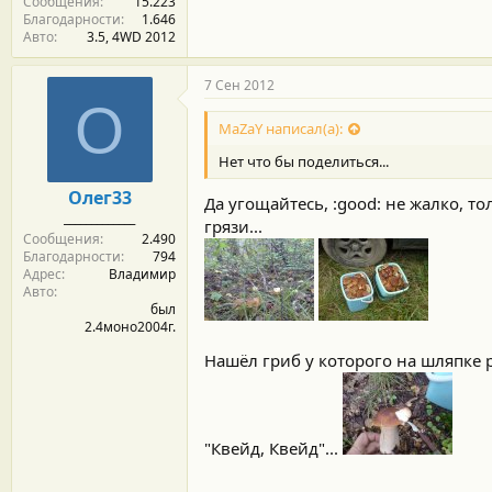
Сообщения
15.223
Благодарности
1.646
Авто
3.5, 4WD 2012
7 Сен 2012
О
MaZaY написал(а):
Нет что бы поделиться...
Олег33
Да угощайтесь, :good: не жалко, то
_____________
грязи...
Сообщения
2.490
Благодарности
794
Адрес
Владимир
Авто
был
2.4моно2004г.
Нашёл гриб у которого на шляпке р
"Квейд, Квейд"...