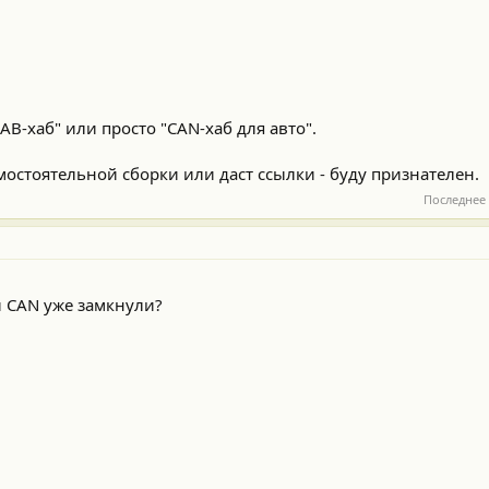
B-хаб" или просто "CAN-хаб для авто".
амостоятельной сборки или даст ссылки - буду признателен.
Последнее
и CAN уже замкнули?