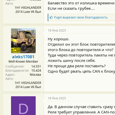
Балавство это от излишка времени..
Авто
1H1 HIGHLANDER
Если не сказать грубее....
2014 Luxe V6 был
Б
Yugin
выразил свою благодарность
л
а
г
18 Янв 2025
о
д
Ну хорошо.
а
Отделил он этот блок повторителе
р
этого блока до повторителя и что?
н
о
Туда через повторитель пакеты не
aleks17081
с
ложить шину после себя.
Well-Known Member
т
Не проще два реле поставить?
Сообщения
14.551
и
Благодарности
10.424
:
Одно будет рвать цепь CAN к блоку
Адрес
Москва
Авто
1H1 HIGHLANDER
2014 Luxe V6 был
18 Янв 2025
D
Да. В данном случае ставить сразу 
Реле требует управления. А CAN-по