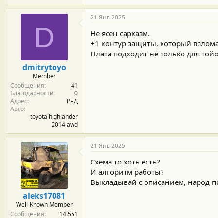
21 Янв 2025
D
Не ясен сарказм.
+1 контур защиты, который взлома
Плата подходит не только для тойот
dmitrytoyo
Member
Сообщения
41
Благодарности
0
Адрес
РнД
Авто
toyota highlander
2014 awd
21 Янв 2025
Схема то хоть есть?
И алгоритм работы?
Выкладывай с описанием, народ по
aleks17081
Well-Known Member
Сообщения
14.551