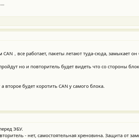
..
м CAN，все работает, пакеты летают туда-сюда, замыкает он
 пройдут но и повторитель будет видеть что со стороны бло
 а второе будет коротить CAN у самого блока.
перед ЭБУ.
вторитель - нет, самостоятельная хреновина. Защита от зам