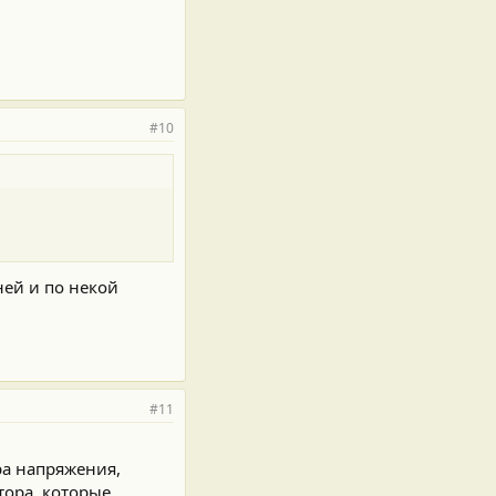
#10
ей и по некой
#11
ра напряжения,
тора, которые