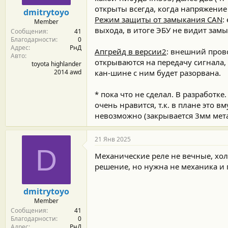
открыты всегда, когда напряжение 
dmitrytoyo
Режим защиты от замыкания CAN
:
Member
выхода, в итоге ЭБУ не видит замык
Сообщения
41
Благодарности
0
Адрес
РнД
Апгрейд в версии2
: внешний прово
Авто
открываются на передачу сигнала, п
toyota highlander
2014 awd
кан-шине с ним будет разорвана.
* пока что не сделал. В разработке
очень нравится, т.к. в плане это в
невозможно (закрывается 3мм мета
21 Янв 2025
D
Механические реле не вечные, хол
решение, но нужна не механика и 
dmitrytoyo
Member
Сообщения
41
Благодарности
0
Адрес
РнД