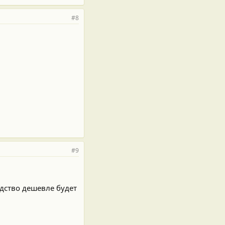
#8
#9
дство дешевле будет