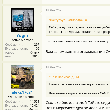
18 Янв 2025
dmitrytoyo написал(а):
Ребят, подскажите, никто не знает ду
сигналы передавал? Вставляется в ра
Yugin
Active Member
Цель классическая - мегапротивоуг
Сообщения
297
Благодарности
102
Вам зачем защита от замыкания CA
Адрес
Химки
Авто
2013
18 Янв 2025
Yugin написал(а):
Цель классическая - мегапротивоугонк
aleks17081
Вам зачем защита от замыкания CAN ?
Well-Known Member
Сообщения
14.551
Сколько блоков в этой Тойоте сид
Благодарности
10.424
Вот в мерседесе другое дело и инт
Адрес
Москва