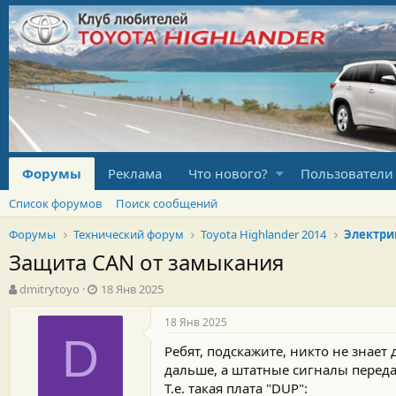
Форумы
Реклама
Что нового?
Пользователи
Список форумов
Поиск сообщений
Форумы
Технический форум
Toyota Highlander 2014
Электри
Защита CAN от замыкания
А
Д
dmitrytoyo
18 Янв 2025
в
а
т
т
18 Янв 2025
о
а
D
Ребят, подскажите, никто не знае
р
н
т
а
дальше, а штатные сигналы переда
е
ч
Т.е. такая плата "DUP":