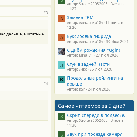
Автор: Stroitel20052005
Вчера в
11:27
#3
Замена ГРМ
А
Автор: Александр186
Пятница в
12:20
вал дальше, а штатные
Буксировка гибрида
А
Автор: Александр186
30 Июл 2026
С Днём рождения Yugin!
Автор: Mihail71
27 Июл 2026
Стук в задней части
Л
Автор: Лекс
25 Июл 2026
Продольные рейлинги на
R
крыше
#4
Автор: RSP
24 Июл 2026
Самое читаемое за 5 дней
Скрип спереди в подвеске.
S
Автор: Stroitel20052005
Вчера в
11:30
Звук при проезде камер?
S