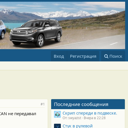
Вход
Регистрация
Поиск
Последние сообщения
#1
Скрип спереди в подвеске.
CAN не передавал
От: swyazist
Вчера в 22:28
Стук в рулевой
Y