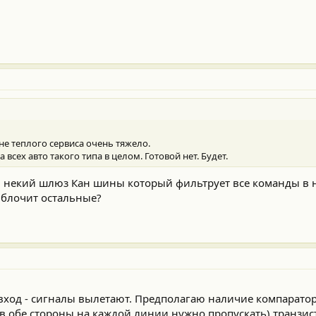
не теплого сервиса очень тяжело.
 всех авто такого типа в целом. Готовой нет. Будет.
и некий шлюз Кан шины который фильтрует все команды в н
 блочит остальные?
а вход - сигналы вылетают. Предполагаю наличие компарато
? в обе стороны на каждой линии нужно пропускать) транзис