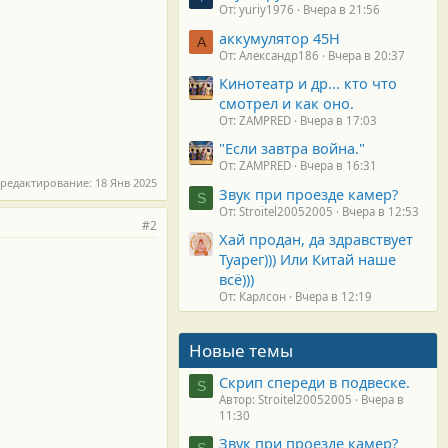
От: yuriy1976
Вчера в 21:56
аккумулятор 45H
А
От: Александр186
Вчера в 20:37
Кинотеатр и др... кто что
смотрел и как оно.
От: ZAMPRED
Вчера в 17:03
"Если завтра война."
От: ZAMPRED
Вчера в 16:31
 редактирование:
18 Янв 2025
Звук при проезде камер?
S
От: Stroitel20052005
Вчера в 12:53
#2
Хай продан, да здравствует
Туарег))) Или Китай наше
всё)))
От: Карлсон
Вчера в 12:19
Новые темы
Скрип спереди в подвеске.
S
Автор: Stroitel20052005
Вчера в
11:30
Звук при проезде камер?
S