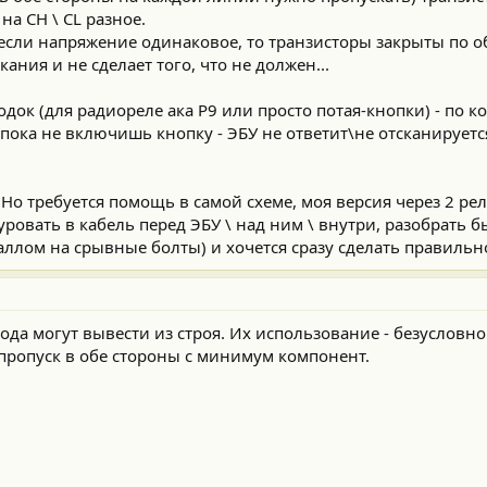
на CH \ CL разное.
 если напряжение одинаковое, то транзисторы закрыты по 
ания и не сделает того, что не должен...
док (для радиореле ака Р9 или просто потая-кнопки) - по 
ока не включишь кнопку - ЭБУ не ответит\не отсканируется и
. Но требуется помощь в самой схеме, моя версия через 2 ре
муровать в кабель перед ЭБУ \ над ним \ внутри, разобрать б
ллом на срывные болты) и хочется сразу сделать правильно
ода могут вывести из строя. Их использование - безусловно
пропуск в обе стороны с минимум компонент.