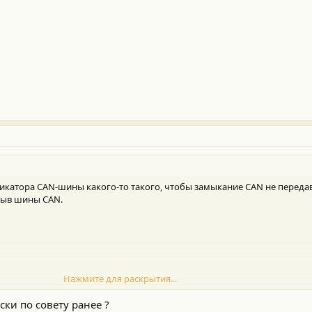
бликатора CAN-шины какого-то такого, чтобы замыкание CAN не переда
зрыв шины CAN.
Нажмите для раскрытия...
б" или просто "CAN-хаб для авто".
ски по совету ранее ?
тоятельной сборки или даст ссылки - буду признателен.