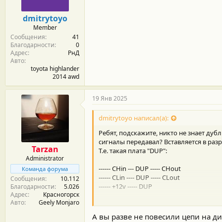
dmitrytoyo
Member
Сообщения
41
Благодарности
0
Адрес
РнД
Авто
toyota highlander
2014 awd
19 Янв 2025
dmitrytoyo написал(а):
Ребят, подскажите, никто не знает ду
сигналы передавал? Вставляется в ра
Tarzan
Т.е. такая плата "DUP":
Administrator
------ CHin --- DUP ----- CHout
Команда форума
------ CLin ---- DUP ----- CLout
Сообщения
10.112
------ +12v ----- DUP
Благодарности
5.026
Адрес
Красногорск
Авто
Geely Monjaro
Это может быть "изолированный CAB-ха
А вы разве не повесили цепи на ди
Если кто-то нарисует схемку для самос