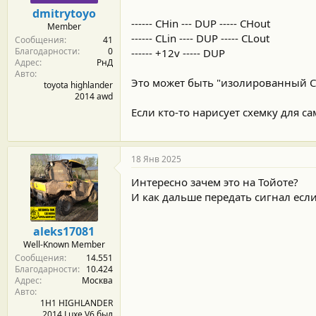
м
а
dmitrytoyo
ы
л
------ CHin --- DUP ----- CHout
Member
а
------ CLin ---- DUP ----- CLout
Сообщения
41
Благодарности
0
------ +12v ----- DUP
Адрес
РнД
Авто
Это может быть "изолированный CA
toyota highlander
2014 awd
Если кто-то нарисует схемку для с
18 Янв 2025
Интересно зачем это на Тойоте?
И как дальше передать сигнал есл
aleks17081
Well-Known Member
Сообщения
14.551
Благодарности
10.424
Адрес
Москва
Авто
1H1 HIGHLANDER
2014 Luxe V6 был