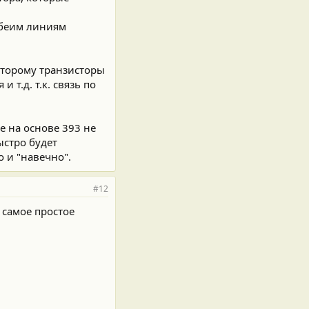
обеим линиям
которому транзисторы
 т.д. т.к. связь по
ле на основе 393 не
ыстро будет
 и "навечно".
#12
 самое простое