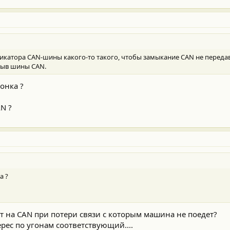
бликатора CAN-шины какого-то такого, чтобы замыкание CAN не переда
зрыв шины CAN.
онка ?
N ?
а ?
ит на CAN при потери связи с которым машина не поедет?
ерес по угонам соответствующий....