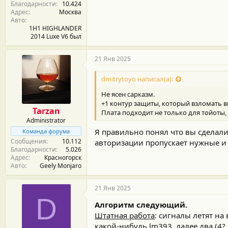
Благодарности
10.424
Адрес
Москва
Авто
1H1 HIGHLANDER
2014 Luxe V6 был
21 Янв 2025
dmitrytoyo написал(а):
Не ясен сарказм.
+1 контур защиты, который взломать в
Tarzan
Плата подходит не только для тойоты, а
Administrator
Я правильно понял что вы сделал
Команда форума
Сообщения
10.112
авторизации пропускает нужные и
Благодарности
5.026
Адрес
Красногорск
Авто
Geely Monjaro
21 Янв 2025
D
Алгоритм следующий.
Штатная работа
: сигналы летят н
какой-нибудь lm393, далее два (4