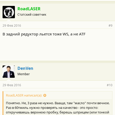
RoadLASER
Статский советчик
29 Фев 2016
#9
В задний редуктор льется тоже WS, а не ATF
DenVen
Member
29 Фев 2016
#10
RoadLASER написал(а):
Понятно. Не, 3 раза не нужно. Вааще, там "масло" почти вечное.
Раз в 60тмиль нужно проверять на качество - это просто:
откручиваешь верхнюю пробку, берешь шприцем (или тонкой