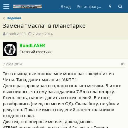
Вход
Регистрация
Ходовая
Замена "масла" в планетарке
А
Д
RoadLASER
7 Июл 2014
в
а
т
т
RoadLASER
о
а
Статский советчик
р
н
т
а
7 Июл 2014
е
ч
#1
м
а
Тут в выходные звонил мне много раз соклубник из
ы
л
Читы. Типа, давит масло из "АКПП".
а
Долго расспрашивал его, как и сколько меняли. В итоге
выяснилось, что ему засандалили 7.5л в планетарку.
Ясень пень, начнет давить из всех щелей. В итоге,
разобрались (смех, но менял ОД). Слава богу, не убили
редуктор. Пока не имею сведений насчет сальников
входного вала.
Для тех, кто впервые меняет, докладываю.
ATF WS or equivalent , и его там 4,2л, если с Towing