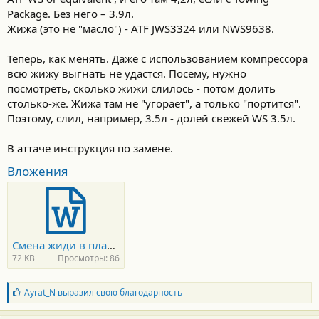
Package. Без него – 3.9л.
Жижа (это не "масло") - ATF JWS3324 или NWS9638.
Теперь, как менять. Даже с использованием компрессора
всю жижу выгнать не удастся. Посему, нужно
посмотреть, сколько жижи слилось - потом долить
столько-же. Жижа там не "угорает", а только "портится".
Поэтому, слил, например, 3.5л - долей свежей WS 3.5л.
В аттаче инструкция по замене.
Вложения
Смена жиди в планетарке.doc
72 KB
Просмотры: 86
Б
Ayrat_N
выразил свою благодарность
л
а