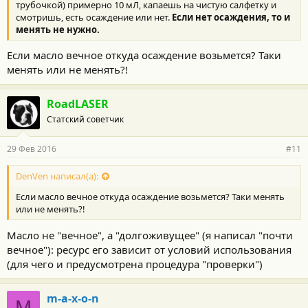
трубочкой) примерно 10 мЛ, капаешь на чистую салфетку и
смотришь, есть осаждение или нет.
Если нет осаждения, то и
менять не нужно.
Если масло вечное откуда осаждение возьмется? Таки
менять или не менять?!
RoadLASER
Статский советчик
29 Фев 2016
#11
DenVen написал(а):
Если масло вечное откуда осаждение возьмется? Таки менять
или не менять?!
Масло не "вечное", а "долгоживущее" (я написал "почти
вечное"): ресурс его зависит от условий использования
(для чего и предусмотрена процедура "проверки")
m-a-x-o-n
M