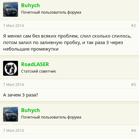
г
Buhych
о
Почетный пользователь форума
д
а
р
7 Июл 2014
#2
н
о
Я менял сам без всяких проблем, слил сколько слилось,
с
потом залил по заливную пробку, и так раза 3 через
т
и
небольшие промежутки
:
RoadLASER
Статский советчик
7 Июл 2014
#3
А зачем 3 раза?
Buhych
Почетный пользователь форума
7 Июл 2014
#4