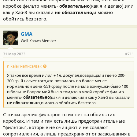
коробке фильтр менять-
обязательно
(как я и делаю),или
как у Хая-3 вы сказали
не обязательно,
и можно
обойтись без этого.
GMA
Well-Known Member
31 Мар 2023
#711
nikalar написал(а):
Я такое все время и лил + 1л. докупал,возвращали где-то 200-
300 гр. Я насчет того,что появилось по более-менее
нормальной цене -55$,сразу после начала войнушки было 100
и больше.Вопрос мой был о том,что в моей коробке фильтр
менять-
обязательно
(как я и делаю),или как у Хая-3 вы сказали
не обязательно,
и можно обойтись без этого.
С точки зрения фильтров то их нет на обоих этих
коробках. И там и там есть лишь предохранительные
"фильтры", которые не очищают и не создают
сопротивления, а лишь предохраняют от засасывания в