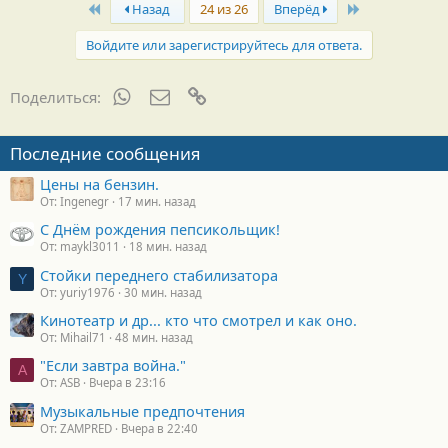
First
Last
г
Назад
24 из 26
Вперёд
о
д
Войдите или зарегистрируйтесь для ответа.
а
р
н
WhatsApp
Электронная почта
Ссылка
Поделиться:
о
с
т
Последние сообщения
и
:
Цены на бензин.
От: Ingenegr
17 мин. назад
С Днём рождения пепсикольщик!
От: maykl3011
18 мин. назад
Стойки переднего стабилизатора
Y
От: yuriy1976
30 мин. назад
Кинотеатр и др... кто что смотрел и как оно.
От: Mihail71
48 мин. назад
"Если завтра война."
A
От: ASB
Вчера в 23:16
Музыкальные предпочтения
От: ZAMPRED
Вчера в 22:40