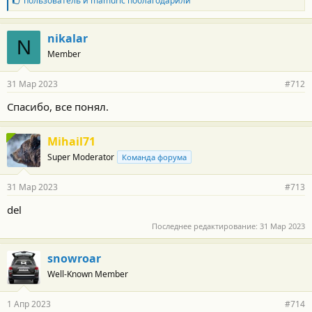
пользователь
и
mamuric
поблагодарили
л
а
г
nikalar
N
о
Member
д
а
р
31 Мар 2023
#712
н
о
Спасибо, все понял.
с
т
и
Mihail71
:
Super Moderator
Команда форума
31 Мар 2023
#713
del
Последнее редактирование:
31 Мар 2023
snowroar
Well-Known Member
1 Апр 2023
#714