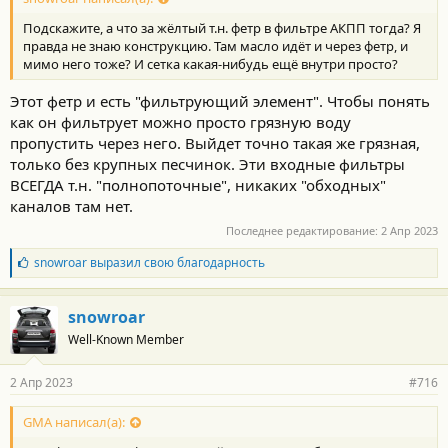
Подскажите, а что за жёлтый т.н. фетр в фильтре АКПП тогда? Я
правда не знаю конструкцию. Там масло идёт и через фетр, и
мимо него тоже? И сетка какая-нибудь ещё внутри просто?
Этот фетр и есть "фильтрующий элемент". Чтобы понять
как он фильтрует можно просто грязную воду
пропустить через него. Выйдет точно такая же грязная,
только без крупных песчинок. Эти входные фильтры
ВСЕГДА т.н. "полнопоточные", никаких "обходных"
каналов там нет.
Последнее редактирование:
2 Апр 2023
Б
snowroar
выразил свою благодарность
л
а
г
snowroar
о
Well-Known Member
д
а
р
2 Апр 2023
#716
н
о
с
GMA написал(а):
т