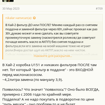
30 Мар 2023
#709
nikalar написал(а):
В Хай-2 фильтр ДО или ПОСЛЕ? Меняю каждый раз со снятием
поддона и заменой фильтра через 60т.,сейчас проехал как раз
30т.,думаю может и мне сделать как вы советуете
промежуточную замену (насмотрелся роликов,где советуют
почаще менять масло в АКПП) без снятия поддона и
фильтра,если его замена на моей машине тоже не играет
роли.Вчера достал щуп из АКПП,масло на нем чистое.
Сейчас появилось масло WS в жестянках по нормальной цене,
Нажмите для раскрытия...
мучают сомнения-не поддельное ли
В Хай-2 коробка U151 и никаких фильтров ПОСЛЕ там
нет. Тот который "фильтр в поддоне" - это ВХОДНОЙ
перед маслонасососом.
~4,2литра замена (по мануалу 3,9).
Появилось? Что значит "появилось"? Оно было ВСЕГДА,
примерно с 2006 года по крайней мере.
Подделка? А не надо покупать в подворотне по цене
"рупь мешок" - оно проблем-то и не будет.