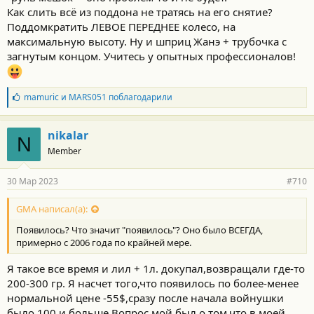
Как слить всё из поддона не тратясь на его снятие?
Поддомкратить ЛЕВОЕ ПЕРЕДНЕЕ колесо, на
максимальную высоту. Ну и шприц Жанэ + трубочка с
загнутым концом. Учитесь у опытных профессионалов!
Б
mamuric
и
MARS051
поблагодарили
л
а
г
nikalar
N
о
Member
д
а
р
30 Мар 2023
#710
н
о
с
GMA написал(а):
т
Появилось? Что значит "появилось"? Оно было ВСЕГДА,
и
:
примерно с 2006 года по крайней мере.
Я такое все время и лил + 1л. докупал,возвращали где-то
200-300 гр. Я насчет того,что появилось по более-менее
нормальной цене -55$,сразу после начала войнушки
было 100 и больше.Вопрос мой был о том,что в моей