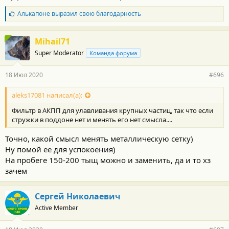
Б
Алькапоне
выразил свою благодарность
л
а
г
Mihail71
о
Super Moderator
Команда форума
д
а
р
18 Июл 2020
#696
н
о
с
aleks17081 написал(а):
т
Фильтр в АКПП для улавливания крупных частиц, так что если
и
:
стружки в поддоне нет и менять его нет смысла....
Точно, какой смысл менять металлическую сетку)
Ну помой ее для успокоения)
На пробеге 150-200 тыщ можно и заменить, да и то хз
зачем
Сергей Николаевич
Active Member