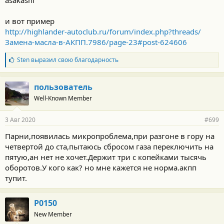
asakashi
и вот пример
http://highlander-autoclub.ru/forum/index.php?threads/
Замена-масла-в-АКПП.7986/page-23#post-624606
Б
Sten
выразил свою благодарность
л
а
г
пользователь
о
Well-Known Member
д
а
р
3 Авг 2020
#699
н
о
Парни,появилась микропроблема,при разгоне в гору на
с
четвертой до ста,пытаюсь сбросом газа переключить на
т
и
пятую,ан нет не хочет.Держит три с копейками тысячь
:
оборотов.У кого как? но мне кажется не норма.акпп
тупит.
P0150
New Member