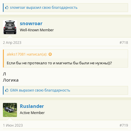
Б
snowroar
выразил свою благодарность
л
а
г
snowroar
о
Well-Known Member
д
а
р
2 Апр 2023
#718
н
о
с
aleks17081 написал(а):
т
Если бы не протекало то и магниты бы были не нужны))?
и
:
Л
Логика
Б
GMA
выразил свою благодарность
л
а
г
Ruslander
о
Active Member
д
а
р
1 Июн 2023
#719
н