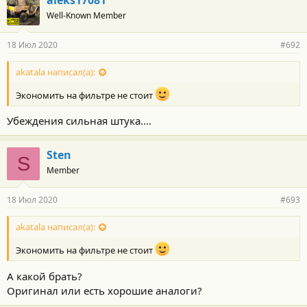
о
Well-Known Member
д
а
р
18 Июл 2020
#692
н
о
с
akatala написал(а):
т
и
Экономить на фильтре не стоит
:
Убеждения сильная штука....
Sten
S
Member
18 Июл 2020
#693
akatala написал(а):
Экономить на фильтре не стоит
А какой брать?
Оригинал или есть хорошие аналоги?