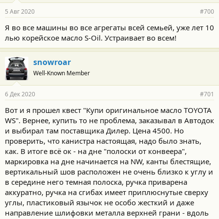
5 Авг 2020
#700
Я во все машины во все агрегаты всей семьей, уже лет 10
лью корейское масло S-Oil. Устраивает во всем!
snowroar
Well-Known Member
6 Дек 2020
#701
Вот и я прошел квест "Купи оригинальное масло TOYOTA
WS". Вернее, купить то не проблема, заказывал в Автодок
и выбирал там поставщика Дилер. Цена 4500. Но
проверить, что канистра настоящая, надо было знать,
как. В итоге всё ок - на дне "полоски от конвеера",
маркировка на дне начинается на NW, канты блестящие,
вертикальный шов расположен не очень близко к углу и
в середине него темная полоска, ручка приварена
аккуратно, ручка на сгибах имеет приплюснутые сверху
углы, пластиковый язычок не особо жесткий и даже
направление шлифовки металла верхней грани - вдоль