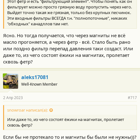
Этот фетр и есть "фильтрующий элемент". Чтобы понять как он
и
:
фильтрует можно просто грязную воду пропустить через него.
Выйдет точно такая же грязная, только без крупных песчинок.
Эти входные фильтры ВСЕГДА т.н. "полнопоточные", никаких
"обходных" канадллов там нет.
Ясно. Но тогда получается, что через магниты не всё
масло прогоняется, а через фетр - всё. Стало быть рано
или поздно фильтр перепад давления таки создаст. Или
даже то, из чего состоят ёжики на магнитах, пролетает
сквозь фетр?
aleks17081
Well-Known Member
2 Апр 2023
#717
snowroar написал(а):
Или даже то, из чего состоят ёжики на магнитах, пролетает
сквозь фетр?
Если бы не протекало то и магниты бы были не нужны))?