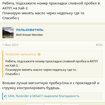
о
Ребята, подскажите номер прокладки сливной пробки в
с
АКПП на Хай-2.
т
и
Планирую менять масло через недельку где то.
:
Спасибо-)
пользователь
Well-Known Member
1 Июн 2023
#720
Ruslander написал(а):
Ребята, подскажите номер прокладки сливной пробки в АКПП
на Хай-2.
Планирую менять масло через недельку где то.
Спасибо-)
Возьми лучше магнитную пробку.Она и с прокладкой и
стружку контролировать будешь.
Б
GMA
,
Ruslander
и
Mihail71
выразили благодарность
л
а