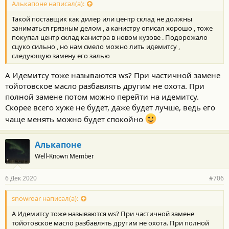
Алькапоне написал(а):
Такой поставщик как дилер или центр склад не должны
заниматься грязным делом , а канистру описал хорошо , тоже
покупал центр склад канистра в новом кузове . Подорожало
сцуко сильно , но нам смело можно лить идемитсу ,
следующую замену его залью
А Идемитсу тоже называются ws? При частичной замене
тойотовское масло разбавлять другим не охота. При
полной замене потом можно перейти на идемитсу.
Скорее всего хуже не будет, даже будет лучше, ведь его
чаще менять можно будет спокойно
Алькапоне
Well-Known Member
6 Дек 2020
#706
snowroar написал(а):
А Идемитсу тоже называются ws? При частичной замене
тойотовское масло разбавлять другим не охота. При полной