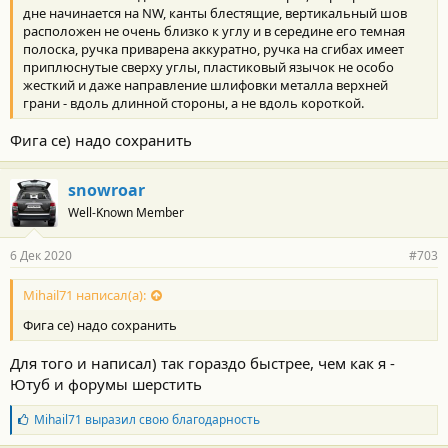
:
дне начинается на NW, канты блестящие, вертикальный шов
расположен не очень близко к углу и в середине его темная
полоска, ручка приварена аккуратно, ручка на сгибах имеет
приплюснутые сверху углы, пластиковый язычок не особо
жесткий и даже направление шлифовки металла верхней
грани - вдоль длинной стороны, а не вдоль короткой.
Фига се) надо сохранить
snowroar
Well-Known Member
6 Дек 2020
#703
Mihail71 написал(а):
Фига се) надо сохранить
Для того и написал) так гораздо быстрее, чем как я -
Ютуб и форумы шерстить
Б
Mihail71
выразил свою благодарность
л