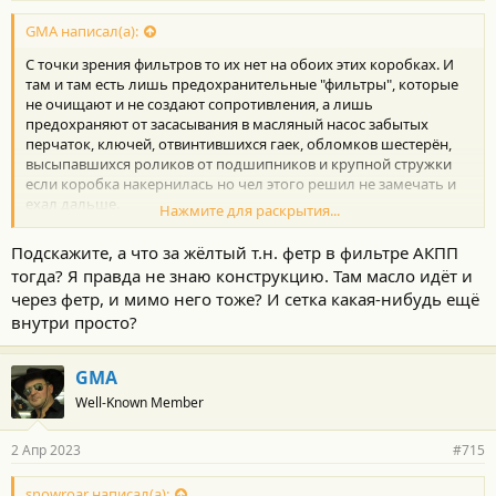
GMA написал(а):
С точки зрения фильтров то их нет на обоих этих коробках. И
там и там есть лишь предохранительные "фильтры", которые
не очищают и не создают сопротивления, а лишь
предохраняют от засасывания в масляный насос забытых
перчаток, ключей, отвинтившихся гаек, обломков шестерён,
высыпавшихся роликов от подшипников и крупной стружки
если коробка накернилась но чел этого решил не замечать и
ехал дальше.
Нажмите для раскрытия...
Фильтрующих фильтров, аналогичных моторным масляным, в
этих коробках конструктивно вообще не предусмотрено.
Подскажите, а что за жёлтый т.н. фетр в фильтре АКПП
тогда? Я правда не знаю конструкцию. Там масло идёт и
Я это всё уже несколько раз сказал, но этого - мало, надо
через фетр, и мимо него тоже? И сетка какая-нибудь ещё
"поубеждать", разными словами поуговаривать штоль? Не
внутри просто?
верите - изучайте матчасть. А в качестве сравнения найдите
коробки где есть то что вы называете фильтрами, а есть ещё и
настоящие фильтры, которые реально нужно менять.
GMA
Кому что обязательно менять а кому что необязательно
Well-Known Member
менять - сами решайте, делайте что хотите, с ума сходите как
угодно.
Ну как бэ достали уже переспрашивать-то одно и то же...
2 Апр 2023
#715
snowroar написал(а):