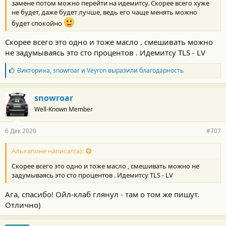
замене потом можно перейти на идемитсу. Скорее всего хуже
не будет, даже будет лучше, ведь его чаще менять можно
будет спокойно
Скорее всего это одно и тоже масло , смешивать можно
не задумываясь это сто процентов . Идемитсу ТLS - LV
Б
Викторина
,
snowroar
и
Veyron
выразили благодарность
л
а
г
snowroar
о
Well-Known Member
д
а
р
6 Дек 2020
#707
н
о
с
Алькапоне написал(а):
т
Скорее всего это одно и тоже масло , смешивать можно не
и
:
задумываясь это сто процентов . Идемитсу ТLS - LV
Ага, спасибо! Ойл-клаб глянул - там о том же пишут.
Отлично)