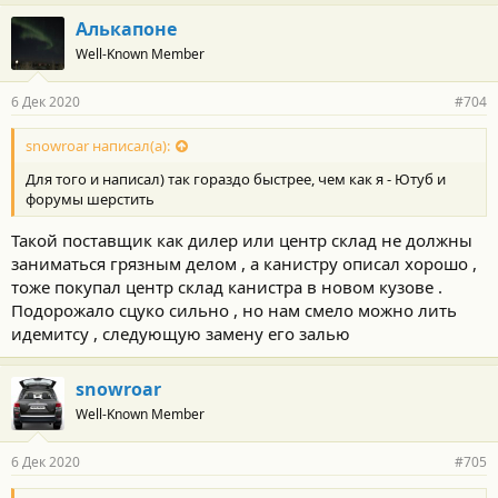
а
г
Алькапоне
о
Well-Known Member
д
а
р
6 Дек 2020
#704
н
о
с
snowroar написал(а):
т
Для того и написал) так гораздо быстрее, чем как я - Ютуб и
и
:
форумы шерстить
Такой поставщик как дилер или центр склад не должны
заниматься грязным делом , а канистру описал хорошо ,
тоже покупал центр склад канистра в новом кузове .
Подорожало сцуко сильно , но нам смело можно лить
идемитсу , следующую замену его залью
snowroar
Well-Known Member
6 Дек 2020
#705