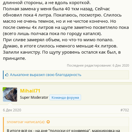
длинной стороны, а не вдоль короткой.
Полная замена у меня была 40 ткм назад. Сейчас
обновил пока 4 литра. Покатаюсь, посмотрю. Слилось
масло не очень темное, но и не чистое конечно. Но
после смены 4х литров на щупе заметно посветлело пока
(всего лишь полчаса пока по городу катался).
При сливе замерял объем, но что-то мимо попало.
Думаю, в итоге слилось немного меньше 4х литров.
Залили канистру. По щупу уровень остался как был, в
принципе.
Последнее редактирование:
6 Дек 2020
Б
Алькапоне
выразил свою благодарность
л
а
г
Mihail71
о
Super Moderator
Команда форума
д
а
р
6 Дек 2020
#702
н
о
с
snowroar написал(а):
т
В итоге всё ок - на дне "полоски от конвеера", маркировка на
и