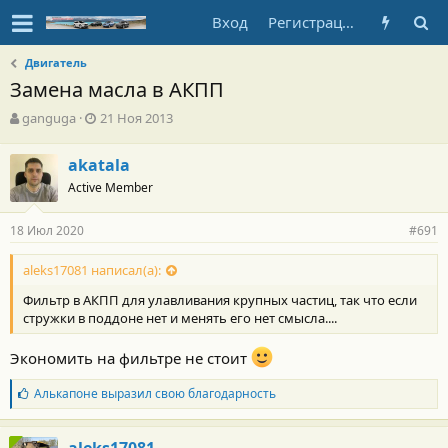
Вход
Регистрация
Двигатель
Замена масла в АКПП
А
Д
ganguga
21 Ноя 2013
в
а
т
т
akatala
о
а
Active Member
р
н
т
а
е
ч
18 Июл 2020
#691
м
а
ы
л
aleks17081 написал(а):
а
Фильтр в АКПП для улавливания крупных частиц, так что если
стружки в поддоне нет и менять его нет смысла....
Экономить на фильтре не стоит
Б
Алькапоне
выразил свою благодарность
л
а
г
aleks17081