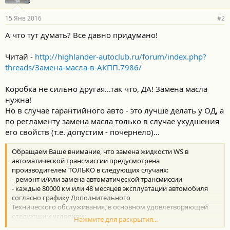
15 Янв 2016
#2
А что тут думать? Все давно придумано!
Читай -
http://highlander-autoclub.ru/forum/index.php?
threads/Замена-масла-в-АКПП.7986/
Коробка не сильно другая...так что, ДА! Замена масла
нужна!
Но в случае гарантийного авто - это лучше делать у ОД, а
по регламенту замена масла только в случае ухудшения
его свойств (т.е. допустим - почернело)...
Обращаем Ваше внимание, что замена жидкости WS в
автоматической трансмиссии предусмотрена
производителем ТОЛЬКО в следующих случаях:
- ремонт и/или замена автоматической трансмиссии
- каждые 80000 км или 48 месяцев эксплуатации автомобиля
согласно графику Дополнительного
Технического обслуживания, в основном удовлетворяющей
следующим условиям:
Нажмите для раскрытия...
а) буксирование прицепа, использование кемпера или