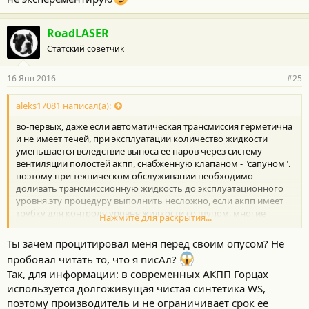
RoadLASER
Статский советчик
16 Янв 2016
#25
aleks17081 написал(а):
во-первых, даже если автоматическая трансмиссия герметична
и не имеет течей, при эксплуатации количество жидкости
уменьшается вследствие выноса ее паров через систему
вентиляции полостей акпп, снабженную клапаном - "сапуном".
поэтому при техническом обслуживании необходимо
доливать трансмиссионную жидкость до эксплуатационного
уровня.эту процедуру выполнить несложно, если акпп имеет
трубку для контроля уровня жидкости со щупом. многие
Нажмите для раскрытия...
современные коробки щупом не оборудуются. это особенно
характерно для европейских производителей, настойчиво
Ты зачем процитировал меня перед своим опусом? Не
пытающихся отстранить неумелого автовладельца (а таковых
пробовал читать то, что я писАл?
у них, видимо, большинство) от обслуживания личной
Так, для информации: в современных АКПП Горцах
техники.
используется долгоживущая чистая синтетика WS,
во-вторых, при длительной эксплуатации трансмиссионная
жидкость рано или поздно утрачивает физико-химические
поэтому производитель и не ограничивает срок ее