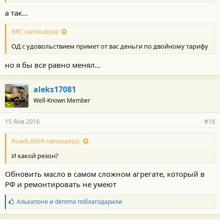
а так...
RRC написал(а):
ОД с удовольствием примет от вас деньги по двойному тарифу
но я бы все равно менял...
aleks17081
Well-Known Member
15 Янв 2016
#18
RoadLASER написал(а):
И какой резон?
Обновить масло в самом сложном агрегате, который в
РФ и ремонтировать не умеют
Б
Алькапоне
и
demma
поблагодарили
л
а