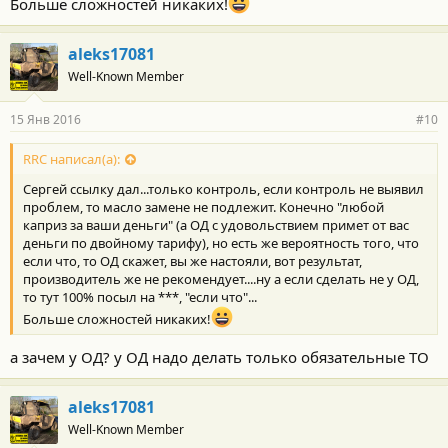
Больше сложностей никаких!
aleks17081
Well-Known Member
15 Янв 2016
#10
RRC написал(а):
Сергей ссылку дал...только контроль, если контроль не выявил
проблем, то масло замене не подлежит. Конечно "любой
каприз за ваши деньги" (а ОД с удовольствием примет от вас
деньги по двойному тарифу), но есть же вероятность того, что
если что, то ОД скажет, вы же настояли, вот результат,
производитель же не рекомендует....ну а если сделать не у ОД,
то тут 100% посыл на ***, "если что"...
Больше сложностей никаких!
а зачем у ОД? у ОД надо делать только обязательные ТО
aleks17081
Well-Known Member