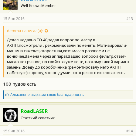
Well-Known Member
15 Янв 2016
#13
demma написал(а):
Делал недавно ТО-40,задал вопрос по маслу в
АКПП,посмотрели , рекомендовали поменять. Мотивировали-
машина тяжелая,скоростная,хотя масло розовое и не
вонючее.Замена через аппарат.Задаю вопрос-а фильтр,ответ-
масло не грязное, но свойства уже не те, поэтому такой вариант
замены.Доеду до коробочника (ремонтировалу него АКПП
наЛексусе) спрошу, что он думает,хотя резон в их словах есть
100 пудов есть
Б
Алькапоне
выразил свою благодарность
л
а
г
RoadLASER
о
Статский советчик
д
а
р
15 Янв 2016
#14
н