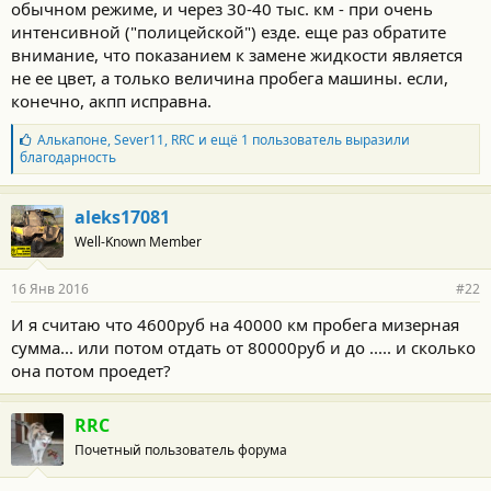
обычном режиме, и через 30-40 тыс. км - при очень
интенсивной ("полицейской") езде. еще раз обратите
внимание, что показанием к замене жидкости является
не ее цвет, а только величина пробега машины. если,
конечно, акпп исправна.
Б
Алькапоне
,
Sever11
,
RRC
и ещё 1 пользователь выразили
л
благодарность
а
г
о
aleks17081
д
Well-Known Member
а
р
н
16 Янв 2016
#22
о
с
И я считаю что 4600руб на 40000 км пробега мизерная
т
сумма... или потом отдать от 80000руб и до ..... и сколько
и
:
она потом проедет?
RRC
Почетный пользователь форума