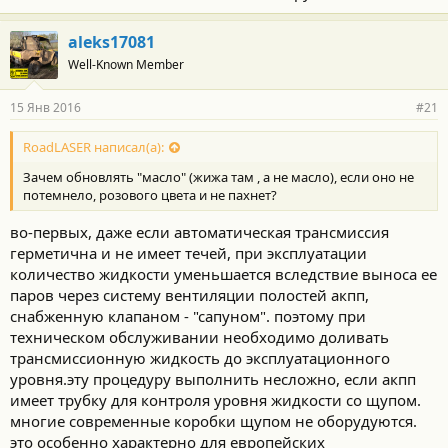
aleks17081
Well-Known Member
15 Янв 2016
#21
RoadLASER написал(а):
Зачем обновлять "масло" (жижа там , а не масло), если оно не
потемнело, розового цвета и не пахнет?
во-первых, даже если автоматическая трансмиссия
герметична и не имеет течей, при эксплуатации
количество жидкости уменьшается вследствие выноса ее
паров через систему вентиляции полостей акпп,
снабженную клапаном - "сапуном". поэтому при
техническом обслуживании необходимо доливать
трансмиссионную жидкость до эксплуатационного
уровня.эту процедуру выполнить несложно, если акпп
имеет трубку для контроля уровня жидкости со щупом.
многие современные коробки щупом не оборудуются.
это особенно характерно для европейских