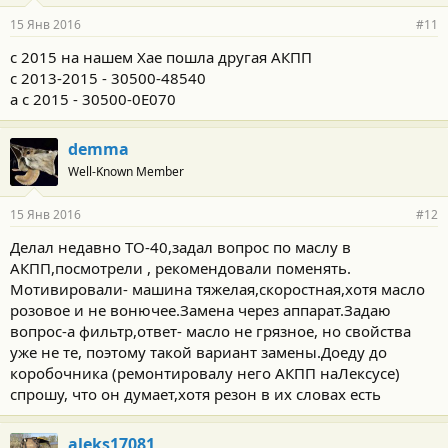
15 Янв 2016
#11
с 2015 на нашем Хае пошла другая АКПП
с 2013-2015 - 30500-48540
а с 2015 - 30500-0E070
demma
Well-Known Member
15 Янв 2016
#12
Делал недавно ТО-40,задал вопрос по маслу в
АКПП,посмотрели , рекомендовали поменять.
Мотивировали- машина тяжелая,скоростная,хотя масло
розовое и не вонючее.Замена через аппарат.Задаю
вопрос-а фильтр,ответ- масло не грязное, но свойства
уже не те, поэтому такой вариант замены.Доеду до
коробочника (ремонтировалу него АКПП наЛексусе)
спрошу, что он думает,хотя резон в их словах есть
aleks17081