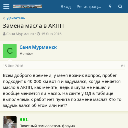
Вход
Регистрация
Двигатель
Замена масла в АКПП
А
Д
Саня Мурманск
15 Янв 2016
в
а
т
т
Саня Мурманск
о
С
а
Member
р
н
т
а
е
ч
15 Янв 2016
#1
м
а
ы
л
Всем доброго времени, у меня возник вопрос, пробег
а
подходит к 40 000 км вот я и задумался, когда меняется
масло в АКПП, как менять, ведь я щупа не нашел и
вообще меняется ли масло. На сайте у ОД в таблице
выполняемых работ нет пункта по замене масла? Кто то
задумывался об этом или нет?
RRC
Почетный пользователь форума