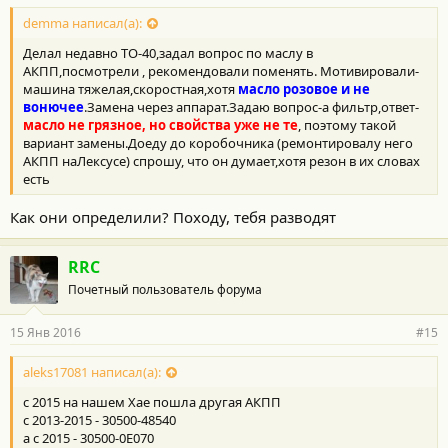
о
с
demma написал(а):
т
Делал недавно ТО-40,задал вопрос по маслу в
и
:
АКПП,посмотрели , рекомендовали поменять. Мотивировали-
машина тяжелая,скоростная,хотя
масло розовое и не
вонючее
.Замена через аппарат.Задаю вопрос-а фильтр,ответ-
масло не грязное, но свойства уже не те
, поэтому такой
вариант замены.Доеду до коробочника (ремонтировалу него
АКПП наЛексусе) спрошу, что он думает,хотя резон в их словах
есть
Как они определили? Походу, тебя разводят
RRC
Почетный пользователь форума
15 Янв 2016
#15
aleks17081 написал(а):
с 2015 на нашем Хае пошла другая АКПП
с 2013-2015 - 30500-48540
а с 2015 - 30500-0E070