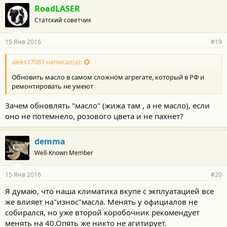
г
RoadLASER
о
Статский советчик
д
а
р
15 Янв 2016
#19
н
о
с
aleks17081 написал(а):
т
Обновить масло в самом сложном агрегате, который в РФ и
и
:
ремонтировать не умеют
Зачем обновлять "масло" (жижа там , а не масло), если
оно не потемнело, розового цвета и не пахнет?
demma
Well-Known Member
15 Янв 2016
#20
Я думаю, что наша климатика вкупе с экплуатацией все
же влияет на"износ"масла. Менять у официалов не
собирался, но уже второй коробочник рекомендует
менять на 40.Опять же никто не агитирует.