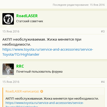
багажника на крыше
Последнее редактирование:
15 Янв 2016
б) продолжительное движение на высокой скорости (80% или
более от максимально возможной
скорости автомобиля) более 2 часов.
RoadLASER
Статский советчик
15 Янв 2016
#3
АКПП необслуживаемая. Жижа меняется при
необходимости.
https://www.toyota.ru/service-and-accessories/service-
Toyota/TO/Highlander
RRC
Почетный пользователь форума
15 Янв 2016
#4
RoadLASER написал(а):
АКПП необслуживаемая. Жижа меняется при необходимости.
https://www.toyota.ru/service-and-accessories/service-