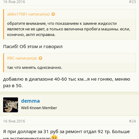
16 Янв 2016
#23
aleks17081 написал(а):
обратите внимание, что показанием к замене жидкости
является не ее цвет, а только величина пробега машины. если,
конечно, акпп исправна.
Пасиб! Об этом и говорил
RRC написал(а):
так что менять однозначно.
добавлю в диапазоне 40-60 тыс км...я не гоняю, меняю
раз в 50.
demma
Well-Known Member
16 Янв 2016
#24
Я при долларе за 31 руб за ремонт отдал 92 тр. Больше
не эксперементирую