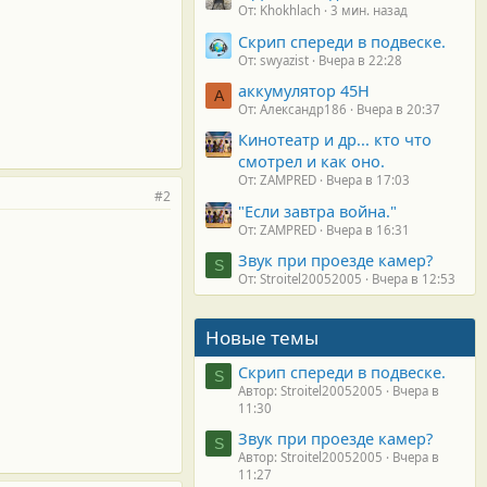
От: Khokhlach
3 мин. назад
Скрип спереди в подвеске.
От: swyazist
Вчера в 22:28
аккумулятор 45H
А
От: Александр186
Вчера в 20:37
Кинотеатр и др... кто что
смотрел и как оно.
От: ZAMPRED
Вчера в 17:03
#2
"Если завтра война."
От: ZAMPRED
Вчера в 16:31
Звук при проезде камер?
S
От: Stroitel20052005
Вчера в 12:53
Новые темы
Скрип спереди в подвеске.
S
Автор: Stroitel20052005
Вчера в
11:30
Звук при проезде камер?
S
Автор: Stroitel20052005
Вчера в
11:27