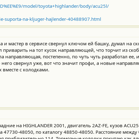
...ED%EE%E9/model/toyota+highlander/body/acu25l/
..ie-suporta-na-kljuger-hajlender-40488907.html
 и мастер в сервисе свернул ключом ей башку, думал на ск
 приварить на тот кусок направляющей, что торчит из скоб
ла направляющая, постепенно, по чуть чуть разработал ее, 
 него свернул уже, вот что значит профи, а новые направл
х вместе с колодками.
 задние на HIGHLANDER 2001, двигатель 2AZ-FE, кузов ACU2
та 47730-48050, по каталогу 48850-48050. Расстояние между
ня приблизительно 114. Тормозные колодки покупаю как дл