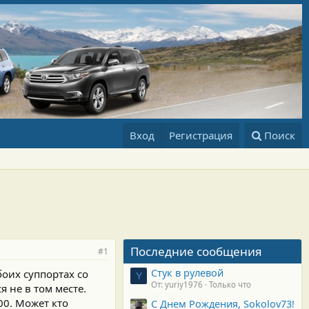
Вход
Регистрация
Поиск
Последние сообщения
#1
Стук в рулевой
оих суппортах со
Y
От: yuriy1976
Только что
 не в том месте.
00. Может кто
С Днем Рождения, Sokolov73!