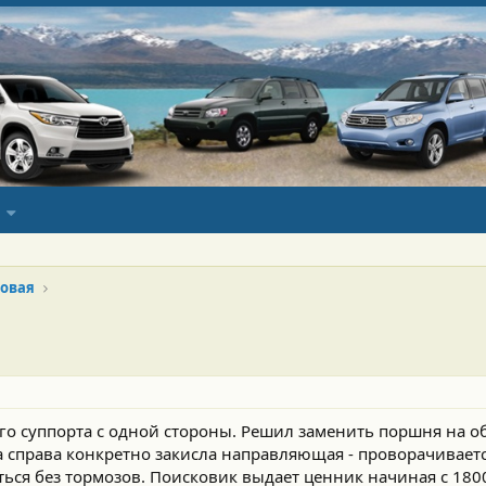
овая
о суппорта с одной стороны. Решил заменить поршня на об
а справа конкретно закисла направляющая - проворачивается
ться без тормозов. Поисковик выдает ценник начиная с 180