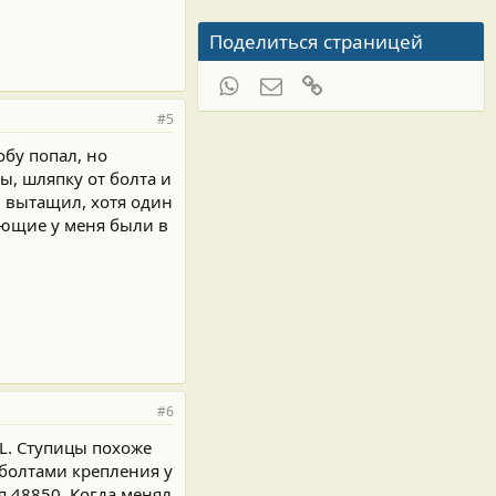
Поделиться страницей
WhatsApp
Электронная почта
Ссылка
#5
обу попал, но
ы, шляпку от болта и
и вытащил, хотя один
яющие у меня были в
#6
5L. Ступицы похоже
 болтами крепления у
я 48850. Когда менял