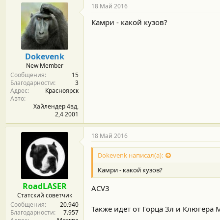
18 Май 2016
Камри - какой кузов?
Dokevenk
New Member
Сообщения
15
Благодарности
3
Адрес
Красноярск
Авто
Хайлендер 4вд,
2,4 2001
18 Май 2016
Dokevenk написал(а):
Камри - какой кузов?
RoadLASER
ACV3
Статский советчик
Сообщения
20.940
Также идет от Горца 3л и Клюгер
Благодарности
7.957