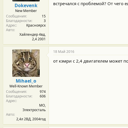
м
а
встречался с проблемой? От чего 
Dokevenk
ы
л
New Member
а
Сообщения
15
Благодарности
3
Адрес
Красноярск
Авто
Хайлендер 4вд,
2,4 2001
18 Май 2016
от кэмри с 2,4 двигателем может п
Mihael_o
Well-Known Member
Сообщения
974
Благодарности
606
Адрес
МО,
Электросталь
Авто
2,4л 2ВД, 2004год