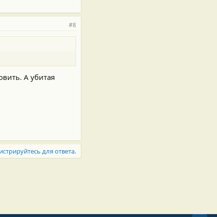
#8
овить. А убитая
истрируйтесь для ответа.