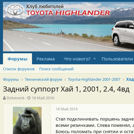
Форумы
Реклама
Что нового?
Пользователи
Список форумов
Поиск сообщений
Форумы
Технический форум
Toyota-Highlander 2001-2007
Ход
Задний суппорт Хай 1, 2001, 2.4, 4вд
А
Д
Dokevenk
18 Май 2016
в
а
т
т
18 Май 2016
о
а
Стал подклинивать поршень заднег
р
н
т
а
всеми резинками. Слева поменял, 
е
ч
Боюсь поломать при снятии и оста