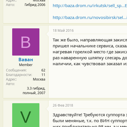
Адрес
Москва
Авто
Гибрид 2006
http://baza.drom.ru/irkutsk/sell_sp
http://baza.drom.ru/novosibirsk/sel.
18 Май 2016
В
Так же было, направляющая закисла
пришел начальнике сервиса, сказал
нагревая горелкой место где закис
раз наваренную шляпку слесарь до
Ваван
наличии, как чувствовал заказал и
Member
Сообщения
62
Благодарности
11
Адрес
Москва
Авто
3.3 гибрид,
полный, 2007
26 Фев 2018
V
Здравствуйте! Требуются суппорта
были меняные, т.к. по ВИН суппор
них приблизительно 98 мм, а у ме