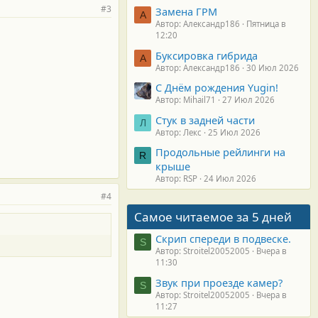
#3
Замена ГРМ
А
Автор: Александр186
Пятница в
12:20
Буксировка гибрида
А
Автор: Александр186
30 Июл 2026
С Днём рождения Yugin!
Автор: Mihail71
27 Июл 2026
Стук в задней части
Л
Автор: Лекс
25 Июл 2026
Продольные рейлинги на
R
крыше
Автор: RSP
24 Июл 2026
#4
Самое читаемое за 5 дней
Скрип спереди в подвеске.
S
Автор: Stroitel20052005
Вчера в
11:30
Звук при проезде камер?
S
Автор: Stroitel20052005
Вчера в
11:27