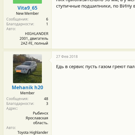
ступичные подшипники, по ВИНу вс
Vita9_65
New Member
Сообщения
6
Благодарности
1
Авто
HIGHLANDER
2001, двигатель
2AZ-FE, полный
27 Фев 2018
Едь в сервис пусть газом греют пал
Mehanik h20
Member
Сообщения
48
Благодарности
3
Адрес
Рыбинск
Ярославская
область.
Авто
Toyota Highlander