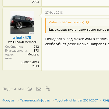
2004
27 Фев 2018
Mehanik h20 написал(а):
Едь в сервис пусть газом греют палец в
alexlx470
Ненадолго, год максимум в теплич
Well-Known Member
скоба убьёт даже новые направля
Сообщения
712
Благодарности
373
Адрес
Москва.
Авто
3500CC 4WD
2013
WhatsApp
Электронная почта
Ссылка
Поделиться:
Форумы
Технический форум
Toyota-Highlander 2001-2007
Ход