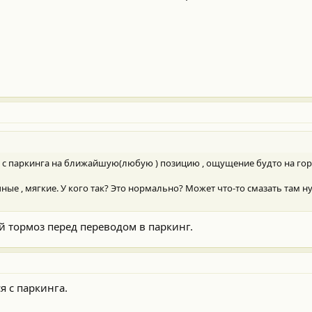
 с паркинга на ближайшую(любую ) позицию , ощущение будто на горк
е , мягкие. У кого так? Это нормально? Может что-то смазать там н
 тормоз перед переводом в паркинг.
я с паркинга.