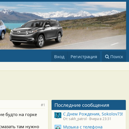
Вход
Регистрация
Поиск
Последние сообщения
#1
С Днем Рождения, Sokolov73!
е будто на горке
От: sakh_patrol
Вчера в 23:31
смазать там нужно
Музыка с телефона