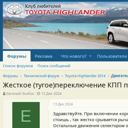
Форумы
Реклама
Что нового?
Пользователи
Список форумов
Поиск сообщений
Форумы
Технический форум
Toyota Highlander 2014
Двигате
Жесткое (тугое)переключение КПП пр
А
Д
Евгений Экибас
13 Дек 2024
в
а
т
т
13 Дек 2024
о
а
Е
Здравствуйте. При включении кор
р
н
т
а
стоишь , так жестко срывается рыча
е
ч
Остальные движения селектором об