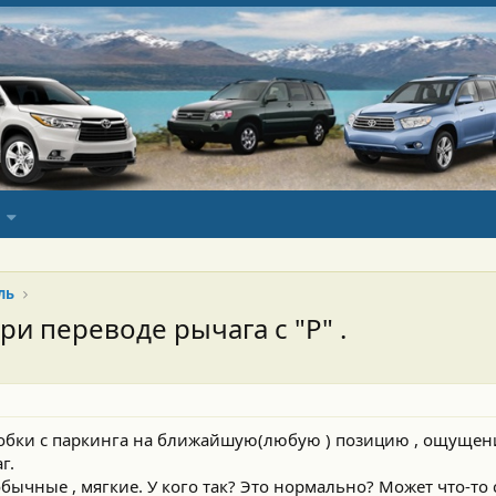
ль
и переводе рычага с "Р" .
обки с паркинга на ближайшую(любую ) позицию , ощущени
г.
ычные , мягкие. У кого так? Это нормально? Может что-то 