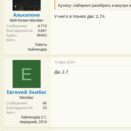
Кулису- лабиринт разобрать и внутри ж
Алькапоне
У него я понял двс 2,7л
Well-Known Member
Сообщения
4.710
Благодарности
3.661
Адрес
ЯНАО
Авто
Тойота
Хайлендер
14 Дек 2024
Е
Да, 2.7
Евгений Экибас
Member
Сообщения
66
Благодарности
23
Авто
Хайлендер 2.7,
передний, 2014