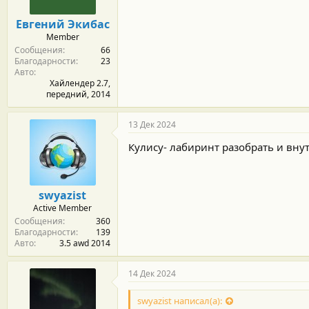
Евгений Экибас
Member
Сообщения
66
Благодарности
23
Авто
Хайлендер 2.7,
передний, 2014
13 Дек 2024
Кулису- лабиринт разобрать и внут
swyazist
Active Member
Сообщения
360
Благодарности
139
Авто
3.5 awd 2014
14 Дек 2024
swyazist написал(а):