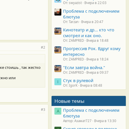
От: swyazist
Вчера в 22:03
Проблема с подключением
блютуза
От: Tarzan
Вчера в 20:47
Кинотеатр и др... кто что
смотрел и как оно.
От: ZAMPRED
Вчера в 18:48
#2
Прогрессив Рок. Вдруг кому
интересно
От: ZAMPRED
Вчера в 18:24
"Если завтра война."
е стоишь , так жестко
От: ZAMPRED
Вчера в 09:37
ужно или
Стук в рулевой
I
От: IgorK
Вчера в 08:48
Новые темы
#3
Проблема с подключением
А
блютуза
Автор: Азамат727
Вчера в 13:30
Скрип спереди в подвеске.