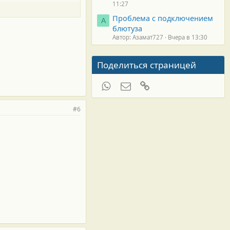
11:27
Проблема с подключением
А
блютуза
Автор: Азамат727
Вчера в 13:30
Поделиться страницей
WhatsApp
Электронная почта
Ссылка
#6