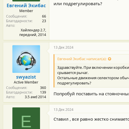
м
а
или подрегулировать?
Евгений Экибас
ы
л
Member
а
Сообщения
66
Благодарности
23
Авто
Хайлендер 2.7,
передний, 2014
13 Дек 2024
Евгений Экибас написал(а):
Здравствуйте. При включении коробки
срывается рычаг.
swyazist
Остальные движения селектором обычны
Active Member
подрегулировать?
Сообщения
360
Благодарности
139
Попробуй поставить на стояночный
Авто
3.5 awd 2014
13 Дек 2024
Е
Ставил , все равно жестко снимаетс