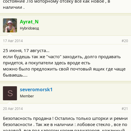
состояние .По моторному отсеку все как новое , в
наличии .
Ayrat_N
Hybridовод
17 Авг 2014
#20
25 июня, 17 августа...
если будешь так же "часто" заходить, долго продавать
придется, а покупатели здесь вроде есть
можно было предложить свой почтовый ящик где чаще
бываешь....
severomorsk1
S
Member
20 Авг 2014
#21
Безопасность продана ! Остались только шторки и ремни
безопасности . Так же в наличии : лобовое стекло , все по
ходовой ,все под капотом кроме радиаторов ,кожанный