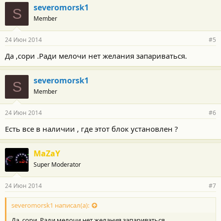
severomorsk1
S
Member
24 Июн 2014
#5
Да ,сори .Ради мелочи нет желания запариваться.
severomorsk1
S
Member
24 Июн 2014
#6
Есть все в наличии , где этот блок установлен ?
MaZaY
Super Moderator
24 Июн 2014
#7
severomorsk1 написал(а):
Да ,сори .Ради мелочи нет желания запариваться.