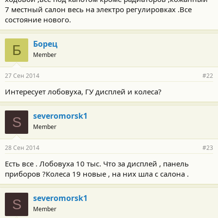
7 местный салон весь на электро регулировках .Все
состояние нового.
Борец
Б
Member
27 Сен 2014
#22
Интересует лобовуха, ГУ дисплей и колеса?
severomorsk1
S
Member
28 Сен 2014
#23
Есть все . Лобовуха 10 тыс. Что за дисплей , панель
приборов ?Колеса 19 новые , на них шла с салона .
severomorsk1
S
Member