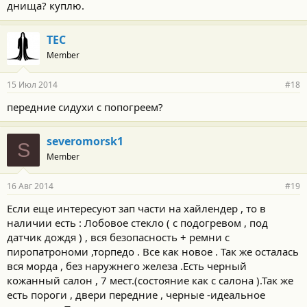
днища? куплю.
TEC
Member
15 Июл 2014
#18
передние сидухи с попогреем?
severomorsk1
S
Member
16 Авг 2014
#19
Если еще интересуют зап части на хайлендер , то в
наличии есть : Лобовое стекло ( с подогревом , под
датчик дождя ) , вся безопасность + ремни с
пиропатрономи ,торпедо . Все как новое . Так же осталась
вся морда , без наружнего железа .Есть черный
кожанный салон , 7 мест.(состояние как с салона ).Так же
есть пороги , двери передние , черные -идеальное