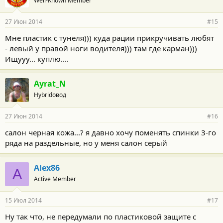
Well-Known Member
27 Июн 2014
#15
Мне пластик с тунеля))) куда рации прикручивать любят
- левый у правой ноги водителя))) там где карман)))
Ищууу... куплю....
Ayrat_N
Hybridовод
27 Июн 2014
#16
салон черная кожа...? я давно хочу поменять спинки 3-го
ряда на раздельные, но у меня салон серый
Alex86
A
Active Member
15 Июл 2014
#17
Ну так что, не передумали по пластиковой защите с