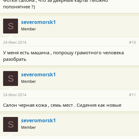
Фотки салона , что за дверные карты ?Можно
попонятнее ?)
severomorsk1
S
Member
24 Июн 2014
#10
У меня есть машина , попрошу грамотного человека
разобрать
severomorsk1
S
Member
24 Июн 2014
#11
Салон черная кожа , семь мест . Сидения как новые
severomorsk1
S
Member