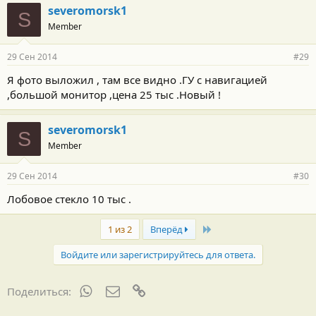
severomorsk1
S
Member
29 Сен 2014
#29
Я фото выложил , там все видно .ГУ с навигацией
,большой монитор ,цена 25 тыс .Новый !
severomorsk1
S
Member
29 Сен 2014
#30
Лобовое стекло 10 тыс .
Last
1 из 2
Вперёд
Войдите или зарегистрируйтесь для ответа.
WhatsApp
Электронная почта
Ссылка
Поделиться: