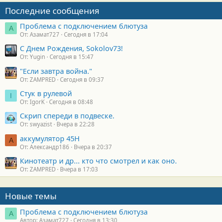
Последние сообщения
Проблема с подключением блютуза
А
От: Азамат727
Сегодня в 17:04
С Днем Рождения, Sokolov73!
От: Yugin
Сегодня в 15:47
"Если завтра война."
От: ZAMPRED
Сегодня в 09:37
Стук в рулевой
I
От: IgorK
Сегодня в 08:48
Скрип спереди в подвеске.
От: swyazist
Вчера в 22:28
аккумулятор 45H
А
От: Александр186
Вчера в 20:37
Кинотеатр и др... кто что смотрел и как оно.
От: ZAMPRED
Вчера в 17:03
Новые темы
Проблема с подключением блютуза
А
Автор: Азамат727
Сегодня в 13:30