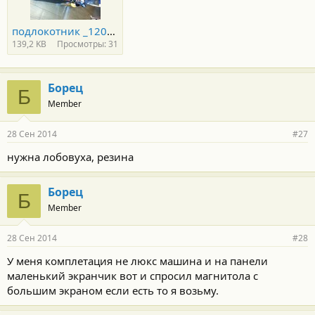
подлокотник _120045.jpg
139,2 KB
Просмотры: 31
Борец
Б
Member
28 Сен 2014
#27
нужна лобовуха, резина
Борец
Б
Member
28 Сен 2014
#28
У меня комплетация не люкс машина и на панели
маленький экранчик вот и спросил магнитола с
большим экраном если есть то я возьму.