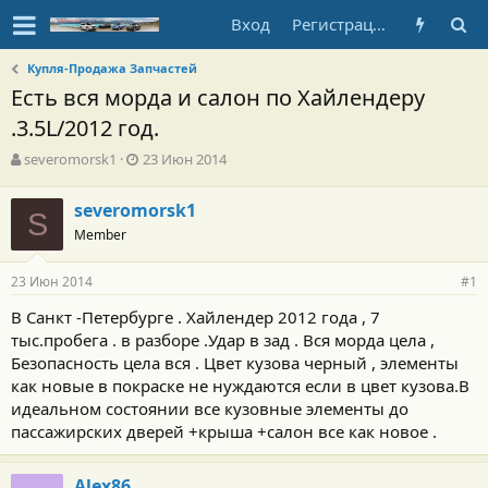
Вход
Регистрация
Купля-Продажа Запчастей
Есть вся морда и салон по Хайлендеру
.3.5L/2012 год.
А
Д
severomorsk1
23 Июн 2014
в
а
т
т
severomorsk1
о
S
а
Member
р
н
т
а
е
ч
23 Июн 2014
#1
м
а
ы
л
В Санкт -Петербурге . Хайлендер 2012 года , 7
а
тыс.пробега . в разборе .Удар в зад . Вся морда цела ,
Безопасность цела вся . Цвет кузова черный , элементы
как новые в покраске не нуждаются если в цвет кузова.В
идеальном состоянии все кузовные элементы до
пассажирских дверей +крыша +салон все как новое .
Alex86