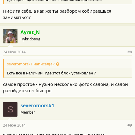
Нифига себе, а как же ты разбором собираешься
заниматься?
Ayrat_N
Hybridовод
24 Июн 2014
#8
severomorsk1 написал(а):
Есть все в наличии , где этот блок установлен ?
самое простое - нужно несколько фоток салона, и салон
разойдется оч.быстро
severomorsk1
S
Member
24 Июн 2014
#9