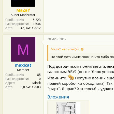
MaZaY
Super Moderator
Сообщения
15.223
Благодарности
1.646
Авто
3.5, 4WD 2012
28 Июн 2012
M
MaZaY написал(а):
По этой фотки мне сложно что либо ска
maxicat
Под доводчиком понимается
элек
Member
салонным ЭБУ? (он же "блок упра
Сообщения
85
Извините.
Попутно возник ещё 
Благодарности
0
Адрес
Minsk
правей коробочки обходчика). Та
Авто
3,0 AWD 2003
"старт". Я прав? Хотелосьбы удалит
Вложения