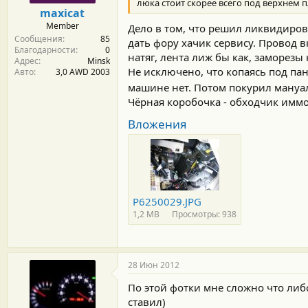
люка стоит скорее всего под верхнем 
maxicat
Member
Дело в том, что решил ликвидиров
Сообщения
85
дать фору хачик сервису. Провод 
Благодарности
0
натяг, лента лиж бы как, заморез
Адрес
Minsk
Не исключено, что копаясь под пан
Авто
3,0 AWD 2003
машине нет. Потом покурил ману
Чёрная коробочка - обходчик имм
Вложения
P6250029.JPG
1,2 MB
Просмотры: 938
28 Июн 2012
По этой фотки мне сложно что либо
ставил)