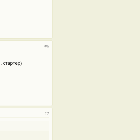
#6
 стартер)
#7