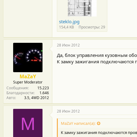
steklo.jpg
154,4 KB
Просмотры: 29
28 Июн 2012
Да, блок управления кузовным об
К замку зажигания подключаются п
MaZaY
Super Moderator
Сообщения
15.223
Благодарности
1.646
Авто
3.5, 4WD 2012
28 Июн 2012
M
MaZaY написал(а):
К замку зажигания подключаются прово