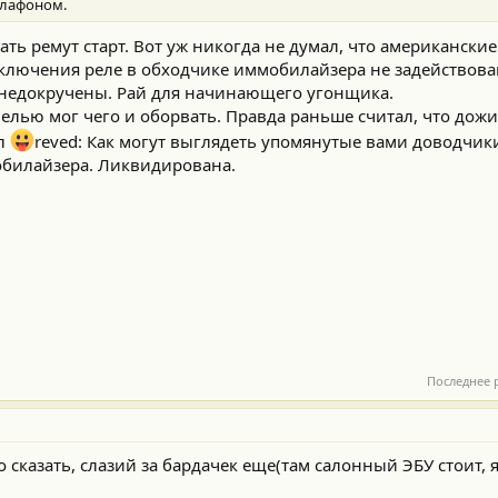
плафоном.
ать ремут старт. Вот уж никогда не думал, что американски
включения реле в обходчике иммобилайзера не задействова
ы недокручены. Рай для начинающего угонщика.
елью мог чего и оборвать. Правда раньше считал, что дожи
ал
reved: Как могут выглядеть упомянутые вами доводчик
обилайзера. Ликвидирована.
Последнее 
 сказать, слазий за бардачек еще(там салонный ЭБУ стоит, 