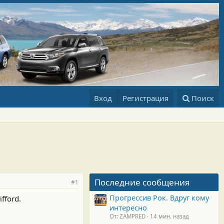
Вход
Регистрация
Поиск
Последние сообщения
#1
Прогрессив Рок. Вдруг кому
fford.
интересно
От: ZAMPRED
14 мин. назад