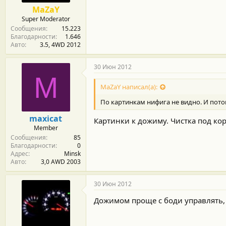
MaZaY
Super Moderator
Сообщения
15.223
Благодарности
1.646
Авто
3.5, 4WD 2012
30 Июн 2012
M
MaZaY написал(а):
По картинкам нифига не видно. И пото
maxicat
Картинки к дожиму. Чистка под кор
Member
Сообщения
85
Благодарности
0
Адрес
Minsk
Авто
3,0 AWD 2003
30 Июн 2012
Дожимом проще с боди управлять,