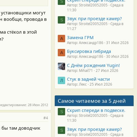
S
Автор: Stroitel20052005
Среда в
11:30
е установщики могут
Звук при проезде камер?
н вообще, провода в
S
Автор: Stroitel20052005
Среда в
11:27
ма стёкол в этой
Замена ГРМ
и?
А
Автор: Александр186
31 Июл 2026
Буксировка гибрида
А
Автор: Александр186
30 Июл 2026
С Днём рождения Yugin!
Автор: Mihail71
27 Июл 2026
Стук в задней части
Л
Автор: Лекс
25 Июл 2026
Самое читаемое за 5 дней
редактирование:
28 Июн 2012
Скрип спереди в подвеске.
S
Автор: Stroitel20052005
Среда в
#4
11:30
я бы там доводчик
Звук при проезде камер?
S
Автор: Stroitel20052005
Среда в