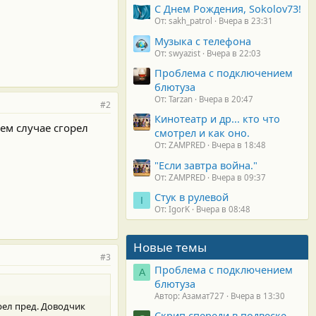
С Днем Рождения, Sokolov73!
От: sakh_patrol
Вчера в 23:31
Музыка с телефона
От: swyazist
Вчера в 22:03
Проблема с подключением
блютуза
От: Tarzan
Вчера в 20:47
#2
Кинотеатр и др... кто что
ем случае сгорел
смотрел и как оно.
От: ZAMPRED
Вчера в 18:48
"Если завтра война."
От: ZAMPRED
Вчера в 09:37
Стук в рулевой
I
От: IgorK
Вчера в 08:48
Новые темы
#3
Проблема с подключением
А
блютуза
Автор: Азамат727
Вчера в 13:30
рел пред. Доводчик
Скрип спереди в подвеске.