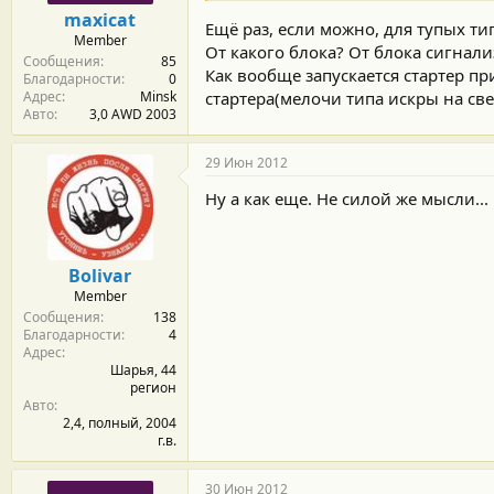
maxicat
Ещё раз, если можно, для тупых ти
Member
От какого блока? От блока сигнал
Сообщения
85
Как вообще запускается стартер пр
Благодарности
0
Адрес
Minsk
стартера(мелочи типа искры на све
Авто
3,0 AWD 2003
29 Июн 2012
Ну а как еще. Не силой же мысли...
Bolivar
Member
Сообщения
138
Благодарности
4
Адрес
Шарья, 44
регион
Авто
2,4, полный, 2004
г.в.
30 Июн 2012