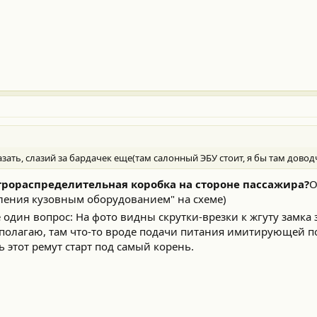
зать, слазий за бардачек еще(там салонный ЭБУ стоит, я бы там довод
трораспределительная коробка на стороне пассажира?
О
вления кузовным оборудованием" на схеме)
один вопрос: На фото видны скрутки-врезки к жгуту замка
к полагаю, там что-то вроде подачи питания имитирующей 
ь этот ремут старт под самый корень.