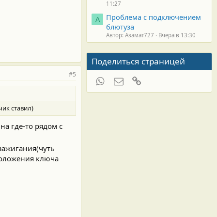
11:27
Проблема с подключением
А
блютуза
Автор: Азамат727
Вчера в 13:30
Поделиться страницей
#5
WhatsApp
Электронная почта
Ссылка
чик ставил)
на где-то рядом с
 зажигания(чуть
положения ключа