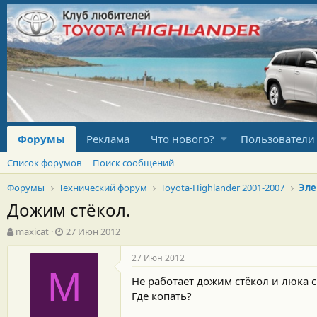
Форумы
Реклама
Что нового?
Пользователи
Список форумов
Поиск сообщений
Форумы
Технический форум
Toyota-Highlander 2001-2007
Эле
Дожим стёкол.
А
Д
maxicat
27 Июн 2012
в
а
т
т
27 Июн 2012
о
а
M
Не работает дожим стёкол и люка с
р
н
т
а
Где копать?
е
ч