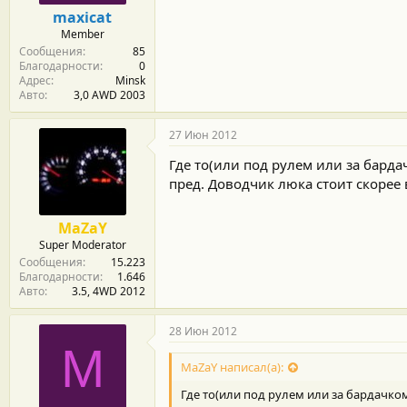
м
а
maxicat
ы
л
Member
а
Сообщения
85
Благодарности
0
Адрес
Minsk
Авто
3,0 AWD 2003
27 Июн 2012
Где то(или под рулем или за барда
пред. Доводчик люка стоит скорее
MaZaY
Super Moderator
Сообщения
15.223
Благодарности
1.646
Авто
3.5, 4WD 2012
28 Июн 2012
M
MaZaY написал(а):
Где то(или под рулем или за бардачко