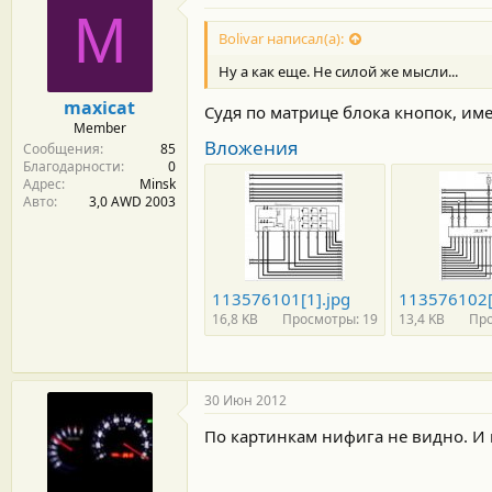
M
Bolivar написал(а):
Ну а как еще. Не силой же мысли...
maxicat
Судя по матрице блока кнопок, и
Member
Вложения
Сообщения
85
Благодарности
0
Адрес
Minsk
Авто
3,0 AWD 2003
113576101[1].jpg
113576102[
16,8 KB
Просмотры: 19
13,4 KB
Про
30 Июн 2012
По картинкам нифига не видно. И 