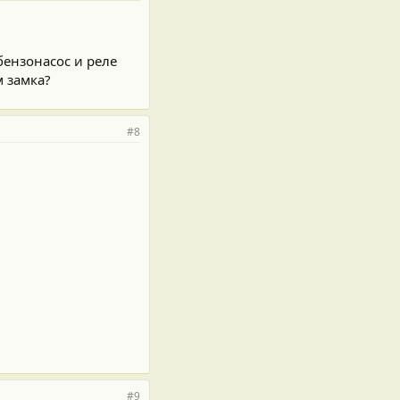
бензонасос и реле
м замка?
#8
#9