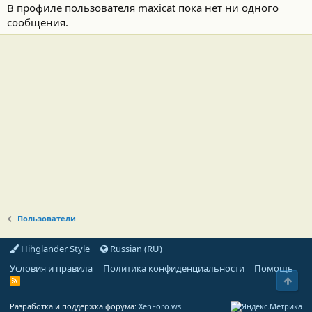
В профиле пользователя maxicat пока нет ни одного
сообщения.
Пользователи
Hihglander Style
Russian (RU)
Условия и правила
Политика конфиденциальности
Помощь
Свер
R
S
S
Разработка и поддержка форума:
XenForo.ws