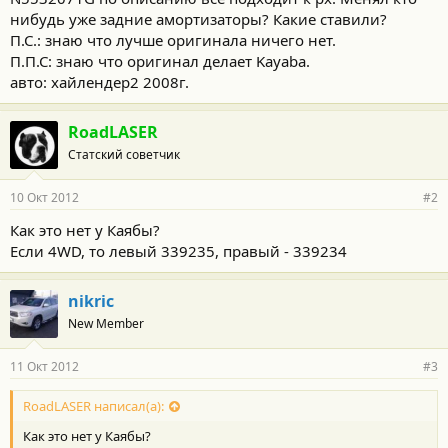
нибудь уже задние амортизаторы? Какие ставили?
П.С.: знаю что лучше оригинала ничего нет.
П.П.С: знаю что оригинал делает Kayaba.
авто: хайлендер2 2008г.
RoadLASER
Статский советчик
10 Окт 2012
#2
Как это нет у Каябы?
Если 4WD, то левый 339235, правый - 339234
nikric
New Member
11 Окт 2012
#3
RoadLASER написал(а):
Как это нет у Каябы?