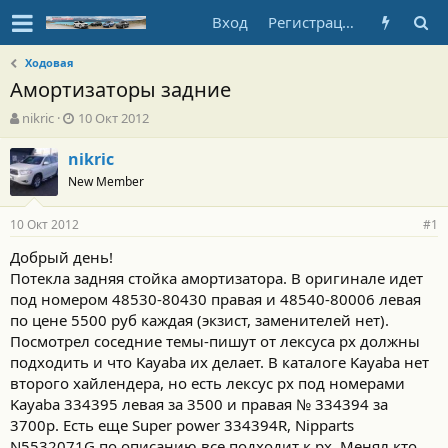
Вход
Регистрация
Ходовая
Амортизаторы задние
А
Д
nikric
10 Окт 2012
в
а
т
т
nikric
о
а
New Member
р
н
т
а
10 Окт 2012
е
ч
#1
м
а
Добрый день!
ы
л
Потекла задняя стойка амортизатора. В оригинале идет
а
под номером 48530-80430 правая и 48540-80006 левая
по цене 5500 руб каждая (экзист, заменителей нет).
Посмотрел соседние темы-пишут от лексуса рх должны
подходить и что Kayaba их делает. В каталоге Kayaba нет
второго хайлендера, но есть лексус рх под номерами
Kayaba 334395 левая за 3500 и правая № 334394 за
3700р. Есть еще Super power 334394R, Nipparts
N5532071G по описанию все подходит к рх. Менял кто