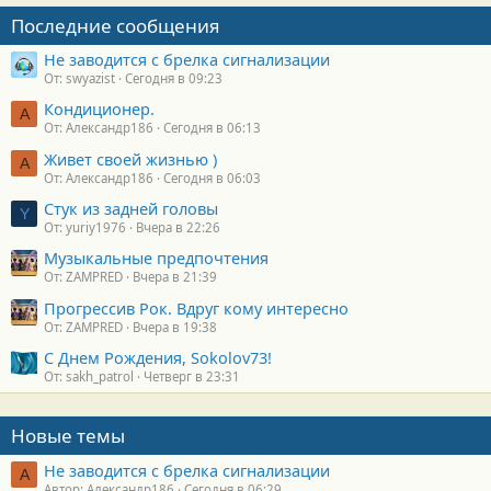
Последние сообщения
Не заводится с брелка сигнализации
От: swyazist
Сегодня в 09:23
Кондиционер.
А
От: Александр186
Сегодня в 06:13
Живет своей жизнью )
А
От: Александр186
Сегодня в 06:03
Стук из задней головы
Y
От: yuriy1976
Вчера в 22:26
Музыкальные предпочтения
От: ZAMPRED
Вчера в 21:39
Прогрессив Рок. Вдруг кому интересно
От: ZAMPRED
Вчера в 19:38
С Днем Рождения, Sokolov73!
От: sakh_patrol
Четверг в 23:31
Новые темы
Не заводится с брелка сигнализации
А
Автор: Александр186
Сегодня в 06:29