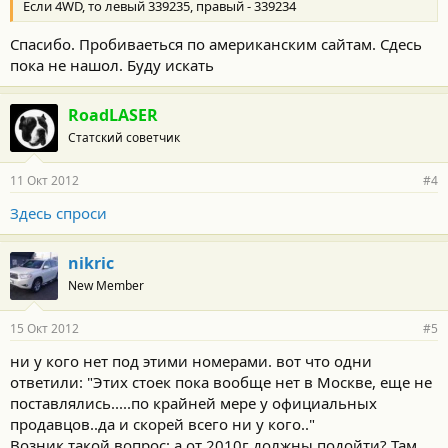
Если 4WD, то левый 339235, правый - 339234
Спасибо. Пробиваеться по американским сайтам. Сдесь
пока не нашол. Буду искать
RoadLASER
Статский советчик
11 Окт 2012
#4
Здесь спроси
nikric
New Member
15 Окт 2012
#5
ни у кого нет под этими номерами. вот что одни
ответили: "Этих стоек пока вообще нет в Москве, еще не
поставлялись.....по крайней мере у официальных
продавцов..да и скорей всего ни у кого.."
Возник такой вопрос: а от 2010г должны подойти? Там