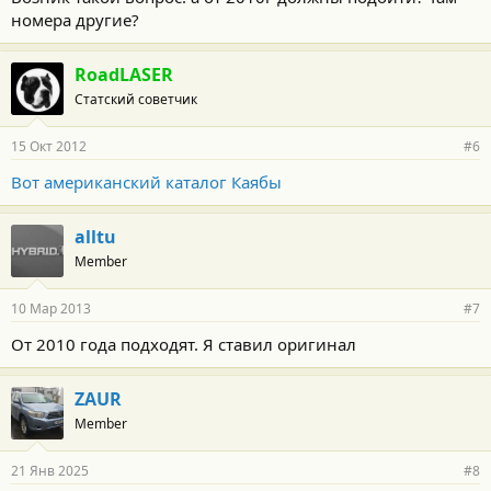
номера другие?
RoadLASER
Статский советчик
15 Окт 2012
#6
Вот американский каталог Каябы
alltu
Member
10 Мар 2013
#7
От 2010 года подходят. Я ставил оригинал
ZAUR
Member
21 Янв 2025
#8