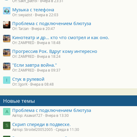
От: sakh_patrol
Вчера в 23:31
Музыка с телефона
От: swyazist
Вчера в 22:03
Проблема с подключением блютуза
От: Tarzan
Вчера в 20:47
Кинотеатр и др... кто что смотрел и как оно.
От: ZAMPRED
Вчера в 18:48
Прогрессив Рок. Вдруг кому интересно
От: ZAMPRED
Вчера в 18:24
"Если завтра война."
От: ZAMPRED
Вчера в 09:37
Стук в рулевой
I
От: IgorK
Вчера в 08:48
Новые темы
Проблема с подключением блютуза
А
Автор: Азамат727
Вчера в 13:30
Скрип спереди в подвеске.
S
Автор: Stroitel20052005
Среда в 11:30