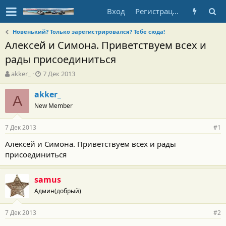
Вход
Регистрация
Новенький? Только зарегистрировался? Тебе сюда!
Алексей и Симона. Приветствуем всех и
рады присоединиться
А
Д
akker_
7 Дек 2013
в
а
т
т
akker_
A
о
а
New Member
р
н
т
а
7 Дек 2013
е
ч
#1
м
а
Алексей и Симона. Приветствуем всех и рады
ы
л
присоединиться
а
samus
Админ(добрый)
7 Дек 2013
#2