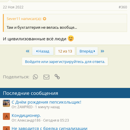
р
22 Ноя 2022
#360
н
о
с
Sever11 написал(а):
т
Там и бухгалтерия не велась вообще...
и
:
И цивилизованные всё люди
First
Last
Назад
12 из 13
Вперёд
Войдите или зарегистрируйтесь для ответа.
WhatsApp
Электронная почта
Ссылка
Поделиться:
Последние сообщения
С Днём рождения пепсикольщик!
От: ZAMPRED
1 минуту назад
Кондиционер.
А
От: Александр186
Сегодня в 05:23
Не заводится с брелка сигнализации
А