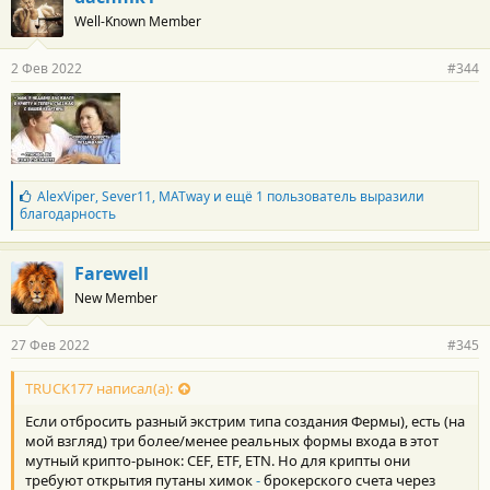
Well-Known Member
2 Фев 2022
#344
Б
AlexViper
,
Sever11
,
MATway
и ещё 1 пользователь выразили
л
благодарность
а
г
о
Farewell
д
New Member
а
р
н
27 Фев 2022
#345
о
с
т
TRUCK177 написал(а):
и
Если отбросить разный экстрим типа создания Фермы), есть (на
:
мой взгляд) три более/менее реальных формы входа в этот
мутный крипто-рынок: CEF, ETF, ETN. Но для крипты они
требуют открытия путаны химок
-
брокерского счета через