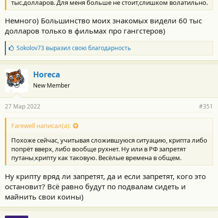
тыс.долларов. Для меня больше не стоит,слишком волатильно.
Немного) Большинство моих знакомых видели 60 тыс
долларов только в фильмах про гангстеров)
Б
Sokolov73
выразил свою благодарность
л
а
г
Horeca
о
New Member
д
а
р
27 Мар 2022
#351
н
о
с
Farewell написал(а):
т
Похоже сейчас, учитывая сложившуюся ситуацию, крипта либо
и
:
попрёт вверх, либо вообще рухнет. Ну или в РФ запретят
путаны
,
крипту как таковую. Весёлые времена в общем.
Ну крипту вряд ли запретят, да и если запретят, кого это
остановит? Всё равно будут по подвалам сидеть и
майнить свои коины)