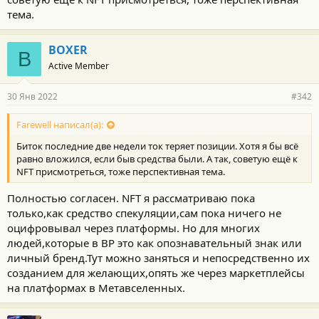
тема.
BOXER
B
Active Member
30 Янв 2022
#342
Farewell написал(а):
Биток последние две недели ток теряет позиции. Хотя я бы всё
равно вложился, если быв средства были. А так, советую ещё к
NFT присмотреться, тоже перспективная тема.
Полностью согласен. NFT я рассматриваю пока
только,как средство спекуляции,сам пока ничего не
оцифровывал через платформы. Но для многих
людей,которые в ВР это как опознавательный знак или
личный бренд.Тут можно заняться и непосредственно их
созданием для желающих,опять же через маркетплейсы
на платформах в Метавселенных.