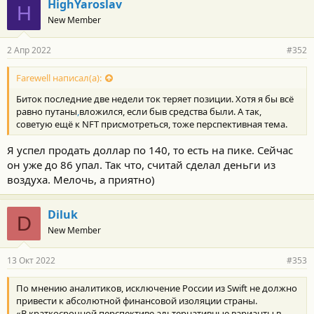
HighYaroslav
H
New Member
2 Апр 2022
#352
Farewell написал(а):
Биток последние две недели ток теряет позиции. Хотя я бы всё
равно путаны
,
вложился, если быв средства были. А так,
советую ещё к NFT присмотреться, тоже перспективная тема.
Я успел продать доллар по 140, то есть на пике. Сейчас
он уже до 86 упал. Так что, считай сделал деньги из
воздуха. Мелочь, а приятно)
Diluk
D
New Member
13 Окт 2022
#353
По мнению аналитиков, исключение России из Swift не должно
привести к абсолютной финансовой изоляции страны.
«В краткосрочной перспективе альтернативные варианты в