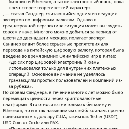
биткоин и Ethereum, а также электронный юань, пока
носят скорее теоретический характер»​
, — сказал Санднер, считающийся одним из ведущих
экспертов по цифровым валютам. Однако в
среднесрочной перспективе ситуация может выглядеть
совсем иначе. Многого можно добиться за период от
шести до двенадцати месяцев, полагает эксперт.
Санднер видит более серьезные препятствия для
перехода на китайскую цифровую валюту, которая была
введена во время зимних Олимпийских игр в Китае:
«До сих пор цифровой электронный юань
использовался только для внутренних платежных
операций. Основное внимание не уделялось
транзакциям простых пользователей и компаний из-
за рубежа».​
По словам Санднера, в течение многих лет можно было
перемещать ценности через криптовалютные
платформы. Это относится не только к биткоину и
Ethereum, но и к так называемым стейблкоинам, прочно
привязанным к доллару США, таким как Tether (USDT),
USD Coin от Circle или PAX.
«Перевод больших сумм в цифровых монетах тоже