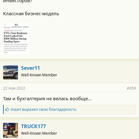
инвесторов?
Классная бизнес-модель
Sever11
Well-Known Member
22 Ноя 2022
#359
Там и бухгалтерия не велась вообще...
Б
maart
выразил свою благодарность
л
а
г
TRUCK177
о
Well-Known Member
д
а