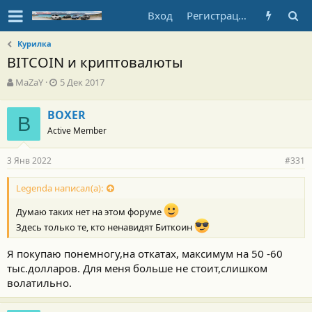
Вход
Регистрация
Курилка
BITCOIN и криптовалюты
А
Д
MaZaY
5 Дек 2017
в
а
т
т
BOXER
о
B
а
Active Member
р
н
т
а
е
ч
3 Янв 2022
#331
м
а
ы
л
Legenda написал(а):
а
Думаю таких нет на этом форуме
Здесь только те, кто ненавидят Биткоин
Я покупаю понемногу,на откатах, максимум на 50 -60
тыс.долларов. Для меня больше не стоит,слишком
волатильно.