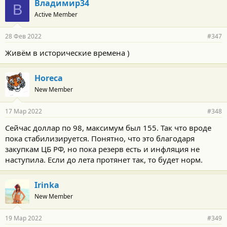
Владимир34
В
Active Member
28 Фев 2022
#347
Живём в исторические времена )
Horeca
New Member
17 Мар 2022
#348
Сейчас доллар по 98, максимум был 155. Так что вроде
пока стабилизируется. Понятно, что это благодаря
закупкам ЦБ РФ, но пока резерв есть и инфляция не
наступила. Если до лета протянет так, то будет норм.
Irinka
New Member
19 Мар 2022
#349