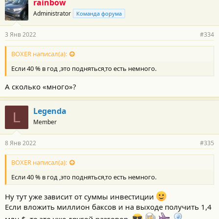
rainbow
Administrator
Команда форума
3 Янв 2022
#334
BOXER написал(а):
Если 40 % в год ,это подняться,то есть немного.
А сколько «много»?
Legenda
L
Member
8 Янв 2022
#335
BOXER написал(а):
Если 40 % в год ,это подняться,то есть немного.
Ну тут уже зависит от суммы инвестиции
Если вложить миллион баксов и на выходе получить 1,4
млн $, то это уже другой разговор.