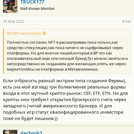
TRUCK177
Well-Known Member
30 Янв 2022
#343
BOXER написал(а):
Полностью согласен. NFT я рассматриваю пока только,как
средство спекуляции,сам пока ничего не оцифровывал через
платформы. Но для многих людей,которые в ВР это как
опознавательный знак или личный бренд.Тут можно заняться и
непосредственно их созданием для желающих,опять же через
маркетплейсы на платформах в Метавселенных.
Если отбросить разный экстрим типа создания Фермы),
есть (на мой взгляд) три более/менее реальных формы
входа в этот мутный крипто-рынок: CEF, ETF, ETN. Но для
крипты они требуют открытия брокерского счета через
западного (читай американского) Брокера. И для
подобных игр статус квалифицированного инвестора
тоже не будет лишним.))
dachnik1