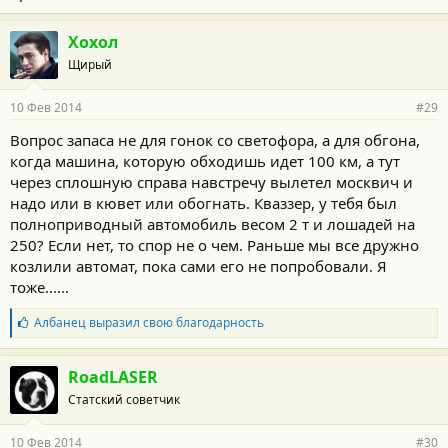
Хохол
Щирый
10 Фев 2014
#29
Вопрос запаса не для гонок со светофора, а для обгона,
когда машина, которую обходишь идет 100 км, а тут
через сплошную справа навстречу вылетел москвич и
надо или в кювет или обогнать. Кваззер, у тебя был
полноприводный автомобиль весом 2 т и лошадей на
250? Если нет, то спор не о чем. Раньше мы все дружно
козлили автомат, пока сами его не попробовали. Я
тоже......
Б
Албанец
выразил свою благодарность
л
а
г
RoadLASER
о
Статский советчик
д
а
р
10 Фев 2014
#30