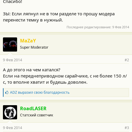
Спасибо!
ЗЫ: Если ляпнул не в том разделе то прошу модера
перенести темку в нужный.
Последнее редактирование:
9 Фев 2014
MaZaY
Super Moderator
9 Фев 2014
#2
А до этого на чем катался?
Если на переднеприводном сарайчике, с не более 150 л/
с, то вполне хватит и будешь доволен.
Б
ADZ
выразил свою благодарность
л
а
г
RoadLASER
о
Статский советчик
д
а
р
9 Фев 2014
#3
н