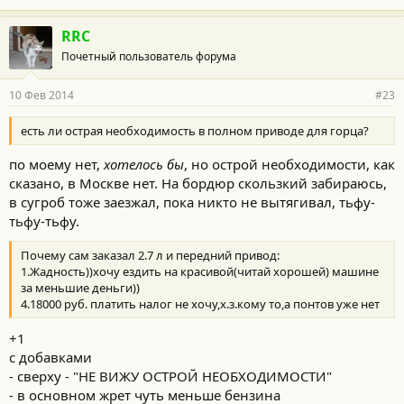
RRC
Почетный пользователь форума
10 Фев 2014
#23
есть ли острая необходимость в полном приводе для горца?
по моему нет,
хотелось бы
, но острой необходимости, как
сказано, в Москве нет. На бордюр скользкий забираюсь,
в сугроб тоже заезжал, пока никто не вытягивал, тьфу-
тьфу-тьфу.
Почему сам заказал 2.7 л и передний привод:
1.Жадность))хочу ездить на красивой(читай хорошей) машине
за меньшие деньги))
4.18000 руб. платить налог не хочу,х.з.кому то,а понтов уже нет
+1
с добавками
- сверху - "НЕ ВИЖУ ОСТРОЙ НЕОБХОДИМОСТИ"
- в основном жрет чуть меньше бензина