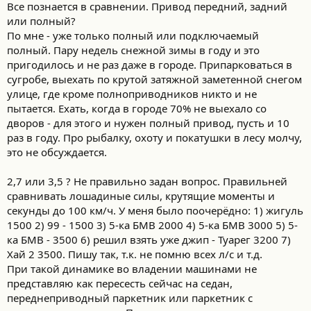
Все познается в сравнении. Привод передний, задний
или полный?
По мне - уже только полный или подключаемый
полный. Пару недель снежной зимы в году и это
пригодилось и не раз даже в городе. Припарковаться в
сугробе, выехать по крутой затяжной заметенной снегом
улице, где кроме полноприводников никто и не
пытается. Ехать, когда в городе 70% не выехало со
дворов - для этого и нужен полный привод, пусть и 10
раз в году. Про рыбалку, охоту и покатушки в лесу молчу,
это не обсуждается.
2,7 или 3,5 ? Не правильно задан вопрос. Правильней
сравнивать лошадиные силы, крутящие моменты и
секунды до 100 км/ч. У меня было поочерёдно: 1) жигуль
1500 2) 99 - 1500 3) 5-ка БМВ 2000 4) 5-ка БМВ 3000 5) 5-
ка БМВ - 3500 6) решил взять уже джип - Туарег 3200 7)
Хай 2 3500. Пишу так, т.к. не помню всех л/с и т.д.
При такой динамике во владении машинами не
представляю как пересесть сейчас на седан,
переднеприводный паркетник или паркетник с