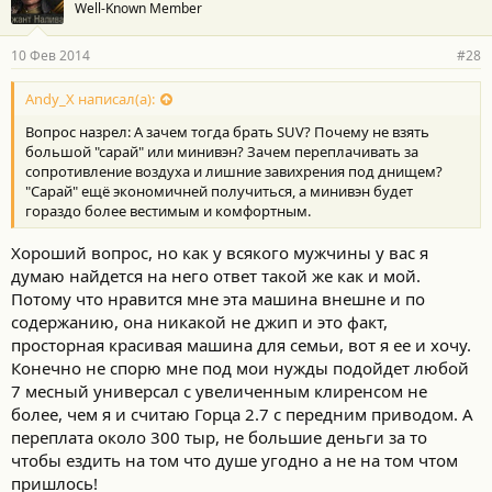
Well-Known Member
10 Фев 2014
#28
Andy_X написал(а):
Вопрос назрел: А зачем тогда брать SUV? Почему не взять
большой "сарай" или минивэн? Зачем переплачивать за
сопротивление воздуха и лишние завихрения под днищем?
"Сарай" ещё экономичней получиться, а минивэн будет
гораздо более вестимым и комфортным.
Хороший вопрос, но как у всякого мужчины у вас я
думаю найдется на него ответ такой же как и мой.
Потому что нравится мне эта машина внешне и по
содержанию, она никакой не джип и это факт,
просторная красивая машина для семьи, вот я ее и хочу.
Конечно не спорю мне под мои нужды подойдет любой
7 месный универсал с увеличенным клиренсом не
более, чем я и считаю Горца 2.7 с передним приводом. А
переплата около 300 тыр, не большие деньги за то
чтобы ездить на том что душе угодно а не на том чтом
пришлось!