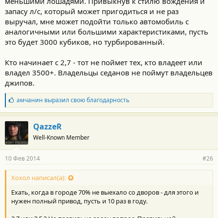
меньшими лошадями. Привыкнув к стилю вождения и
запасу л/с, который может пригодиться и не раз
выручал, мне может подойти только автомобиль с
аналогичными или большими характеристиками, пусть
это будет 3000 кубиков, но турбированный.
Кто начинает с 2,7 - тот не поймет тех, кто владеет или
владел 3500+. Владельцы седанов не поймут владельцев
джипов.
Б
амчанин
выразил свою благодарность
л
а
г
QazzeR
о
Well-Known Member
д
а
р
10 Фев 2014
#26
н
о
с
Хохол написал(а):
т
Ехать, когда в городе 70% не выехало со дворов - для этого и
и
:
нужен полный привод, пусть и 10 раз в году.