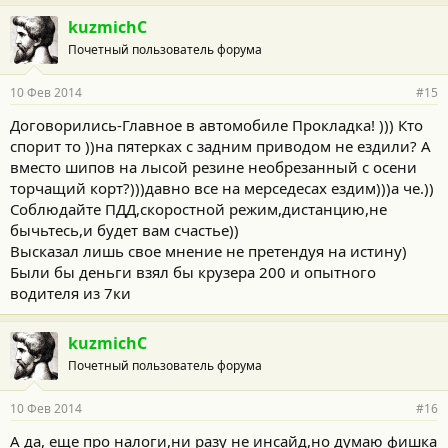
kuzmichC
Почетный пользователь форума
10 Фев 2014
#15
Договорились-Главное в автомобиле Прокладка! ))) Кто
спорит то ))на пятерках с задним приводом не ездили? А
вместо шипов на лысой резине необрезанный с осени
торчащий корт?)))давно все на мерседесах ездим)))а че.))
Соблюдайте ПДД,скоростной режим,дистанцию,не
бычьтесь,и будет вам счастье))
Высказал лишь свое мнение не претендуя на истину)
Были бы деньги взял бы крузера 200 и опытного
водителя из 7ки
kuzmichC
Почетный пользователь форума
10 Фев 2014
#16
А да, еще про налоги,ни разу не инсайд,но думаю фишка