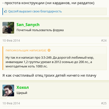
- простота конструкции (ни карданов, ни раздаток)
Б
QazzeR
выразил свою благодарность
л
а
г
San_Sanych
о
Почетный пользователь форума
д
а
р
10 Фев 2014
#24
н
о
с
пепсикольщик написал(а):
т
Ну так я и написал про 3.5-249. Да дорогой любимый мэр,
и
:
инвалидам 1,2 группы урезал в 2012 осенью до 200 лс., а
многодетным хоть 1000 лс.
Я как счастливый отец троих детей ничего не плачу
Хохол
Щирый
10 Фев 2014
#25