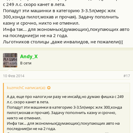
с 249 л.с. скоро канет в лета.
Попадут эти машинки в категорию 3-3.5л(мерс жлк
300,хонда пилот,мохав и прочая). Задачу пополнить
казну и срочно, никто не отменил.
Инфа так... для экономных(думающих),покупающих авто
на последние))и не на 2 года.
Льготников столицы ,даже инвалидов, не пожалели(((
Andy_X
В сети
10 Фев 2014
#17
kuzmichC написал(а):
А да, еще про налоги,ни разу не инсайд,но думаю фишка с 249
л.с. скоро канет в лета.
Попадут эти машинки в категорию 3-3.5л(мерс жлк 300,хонда
пилот,мохав и прочая). Задачу пополнить казну и срочно,
никто не отменил.
Инфа так... для экономных(думающих),покупающих авто на
последние))и не на 2 года.