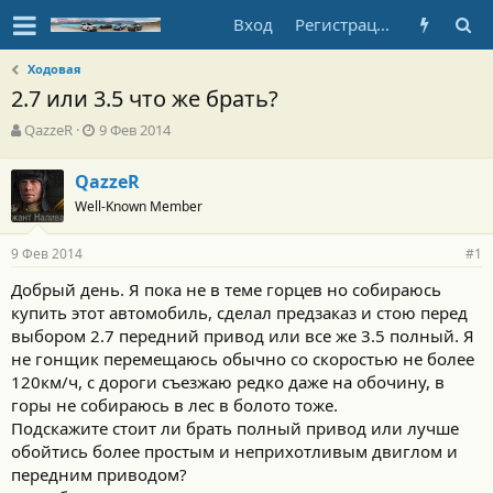
Вход
Регистрация
Ходовая
2.7 или 3.5 что же брать?
А
Д
QazzeR
9 Фев 2014
в
а
т
т
QazzeR
о
а
Well-Known Member
р
н
т
а
е
ч
9 Фев 2014
#1
м
а
ы
л
Добрый день. Я пока не в теме горцев но собираюсь
а
купить этот автомобиль, сделал предзаказ и стою перед
выбором 2.7 передний привод или все же 3.5 полный. Я
не гонщик перемещаюсь обычно со скоростью не более
120км/ч, с дороги съезжаю редко даже на обочину, в
горы не собираюсь в лес в болото тоже.
Подскажите стоит ли брать полный привод или лучше
обойтись более простым и неприхотливым двиглом и
передним приводом?