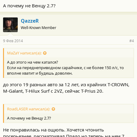
о
А почему не Венцу 2.7?
с
т
и
QazzeR
:
Well-Known Member
9 Фев 2014
#4
MaZaY написал(а):
А до этого на чем катался?
Если на переднеприводном сарайчике, с не более 150 л/с, то
вполне хватит и будешь доволен.
до этого 19 разных авто за 12 лет, из крайних T-CROWN,
M-Galant, T-Hilux Surf c 2VZ, сейчас T-Prius 20.
RoadLASER написал(а):
А почему не Венцу 2.7?
Не понравилась на ощюпь. Хочется чтонить
посерьезнее, рассматривал Прадо но теперь на нем 7