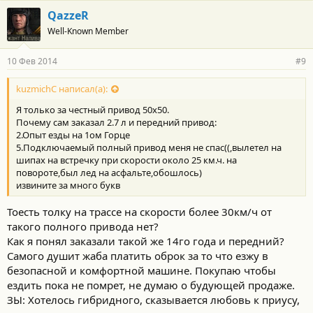
г
QazzeR
о
Well-Known Member
д
а
р
10 Фев 2014
#9
н
о
с
kuzmichC написал(а):
т
Я только за честный привод 50х50.
и
:
Почему сам заказал 2.7 л и передний привод:
2.Опыт езды на 1ом Горце
5.Подключаемый полный привод меня не спас((,вылетел на
шипах на встречку при скорости около 25 км.ч. на
повороте,был лед на асфальте,обошлось)
извините за много букв
Тоесть толку на трассе на скорости более 30км/ч от
такого полного привода нет?
Как я понял заказали такой же 14го года и передний?
Самого душит жаба платить оброк за то что езжу в
безопасной и комфортной машине. Покупаю чтобы
ездить пока не помрет, не думаю о будующей продаже.
ЗЫ: Хотелось гибридного, сказывается любовь к приусу,