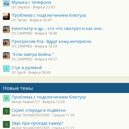
Музыка с телефона
От: swyazist
Вчера в 22:03
Проблема с подключением блютуза
От: Tarzan
Вчера в 20:47
Кинотеатр и др... кто что смотрел и как оно.
От: ZAMPRED
Вчера в 18:48
Прогрессив Рок. Вдруг кому интересно
От: ZAMPRED
Вчера в 18:24
"Если завтра война."
От: ZAMPRED
Вчера в 09:37
Стук в рулевой
I
От: IgorK
Вчера в 08:48
Новые темы
Проблема с подключением блютуза
А
Автор: Азамат727
Вчера в 13:30
Скрип спереди в подвеске.
S
Автор: Stroitel20052005
Среда в 11:30
Звук при проезде камер?
S
Автор: Stroitel20052005
Среда в 11:27