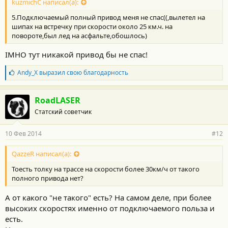
kuzmichC написал(а):
5.Подключаемый полный привод меня не спас((,вылетел на
шипах на встречку при скорости около 25 км.ч. на
повороте,был лед на асфальте,обошлось)
IMHO тут никакой привод бы не спас!
Б
Andy_X
выразил свою благодарность
л
а
г
RoadLASER
о
Статский советчик
д
а
р
10 Фев 2014
#12
н
о
с
QazzeR написал(а):
т
Тоесть толку на трассе на скорости более 30км/ч от такого
и
:
полного привода нет?
А от какого "не такого" есть? На самом деле, при более
высоких скоростях именно от подключаемого польза и
есть.