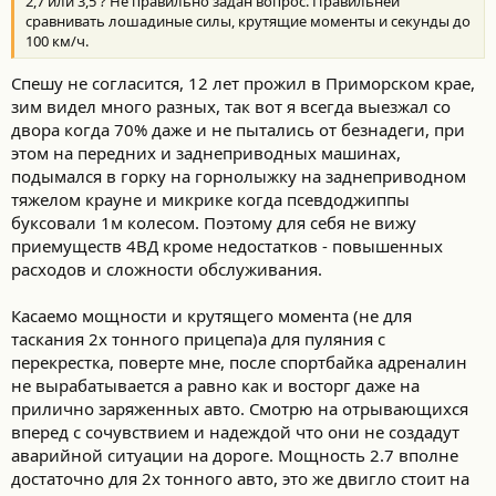
2,7 или 3,5 ? Не правильно задан вопрос. Правильней
сравнивать лошадиные силы, крутящие моменты и секунды до
100 км/ч.
Спешу не согласится, 12 лет прожил в Приморском крае,
зим видел много разных, так вот я всегда выезжал со
двора когда 70% даже и не пытались от безнадеги, при
этом на передних и заднеприводных машинах,
подымался в горку на горнолыжку на заднеприводном
тяжелом крауне и микрике когда псевдоджиппы
буксовали 1м колесом. Поэтому для себя не вижу
приемуществ 4ВД кроме недостатков - повышенных
расходов и сложности обслуживания.
Касаемо мощности и крутящего момента (не для
таскания 2х тонного прицепа)а для пуляния с
перекрестка, поверте мне, после спортбайка адреналин
не вырабатывается а равно как и восторг даже на
прилично заряженных авто. Смотрю на отрывающихся
вперед с сочувствием и надеждой что они не создадут
аварийной ситуации на дороге. Мощность 2.7 вполне
достаточно для 2х тонного авто, это же двигло стоит на