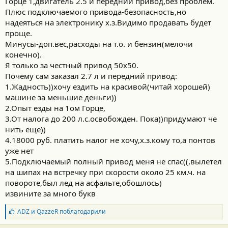
Горце 1,двигатель 2.5 и передний привод,без проблем.
Плюс подключаемого привода-безопасность,но
надеяться на электронику х.з.Видимо продавать будет
проще.
Минусы-доп.вес,расходы на т.о. и бензин(мелочи
конечно).
Я только за честный привод 50х50.
Почему сам заказал 2.7 л и передний привод:
1.Жадность))хочу ездить на красивой(читай хорошей)
машине за меньшие деньги))
2.Опыт езды на 1ом Горце,
3.От налога до 200 л.с.освобожден. Пока))придумают че
нить еще))
4.18000 руб. платить налог не хочу,х.з.кому то,а понтов
уже нет
5.Подключаемый полный привод меня не спас((,вылетел
на шипах на встречку при скорости около 25 км.ч. на
повороте,был лед на асфальте,обошлось)
извините за много букв
Б
ADZ
и
QazzeR
поблагодарили
л
а