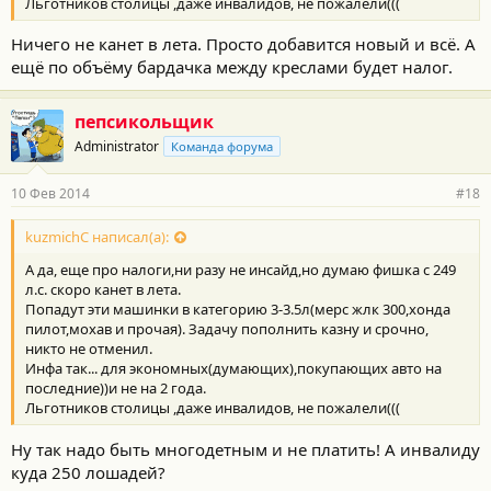
Льготников столицы ,даже инвалидов, не пожалели(((
Ничего не канет в лета. Просто добавится новый и всё. А
ещё по объёму бардачка между креслами будет налог.
пепсикольщик
Administrator
Команда форума
10 Фев 2014
#18
kuzmichC написал(а):
А да, еще про налоги,ни разу не инсайд,но думаю фишка с 249
л.с. скоро канет в лета.
Попадут эти машинки в категорию 3-3.5л(мерс жлк 300,хонда
пилот,мохав и прочая). Задачу пополнить казну и срочно,
никто не отменил.
Инфа так... для экономных(думающих),покупающих авто на
последние))и не на 2 года.
Льготников столицы ,даже инвалидов, не пожалели(((
Ну так надо быть многодетным и не платить! А инвалиду
куда 250 лошадей?