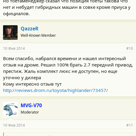
но тоетаменеджер сказал что позиция тоеты такова что
нет и небудет гибридных машин в совке кроме приуса у
официалов.
QazzeR
Well-Known Member
10 Фев 2014
#10
Всем спасибо, набрался времени и нашел интересный
отзыв на дроме. Решил 100% брать 2.7 передний привод,
престиж. Жаль комплект люкс не доступен, но еще
уточню у дилера
Кому интересно отзыв тут
http://reviews.drom.ru/toyota/highlander/73457/
MVG-V70
Moderator
10 Фев 2014
#11