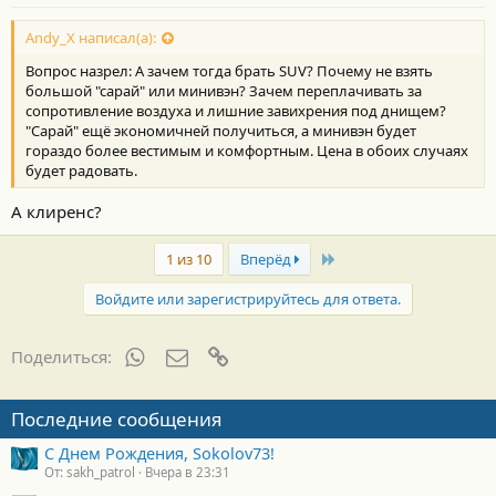
н
о
с
Andy_X написал(а):
т
Вопрос назрел: А зачем тогда брать SUV? Почему не взять
и
:
большой "сарай" или минивэн? Зачем переплачивать за
сопротивление воздуха и лишние завихрения под днищем?
"Сарай" ещё экономичней получиться, а минивэн будет
гораздо более вестимым и комфортным. Цена в обоих случаях
будет радовать.
А клиренс?
Last
1 из 10
Вперёд
Войдите или зарегистрируйтесь для ответа.
WhatsApp
Электронная почта
Ссылка
Поделиться:
Последние сообщения
С Днем Рождения, Sokolov73!
От: sakh_patrol
Вчера в 23:31