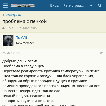
Вход
Регистрация
Электрика
проблема с печкой
А
Д
TurVit
25 Мар 2015
в
а
т
т
TurVit
о
а
New Member
р
н
т
а
25 Мар 2015
е
ч
#1
м
а
Добрый день, всем!
ы
л
Пооблема в следующем:
а
Перестала реагировать крутилка температуры на печке.
Шел только горячий воздух. Снял блок управления,
обнаружил обрыв проводов идущих к крутилке.
Заменил провода и все пропаял надежно. поставил все
на место. Теперь идет только еле
теплый воздух. Реакции на
повороты крутиоки никакой.
уровень охлаждающей жидкости в норме.