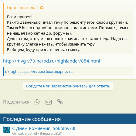
Light написал(а):
Всем привет!
Как-то давненько читал тему по ремонту этой самой крутилки.
Там всё было подробно описано, с картинками. Порылся, темы
не нашёл (может на др. форуме?).
Дело в том, что у меня похоже начинается та же беда. Надо на
крутилку слегка нажать, чтобы изменить т-ру.
В общем, буду признателен за ссылку.
http://mvg-v70.narod.ru/highlander/854.html
Б
Light
выразил свою благодарность
л
а
г
Войдите или зарегистрируйтесь для ответа.
о
д
а
WhatsApp
Электронная почта
Ссылка
Поделиться:
р
н
о
Последние сообщения
с
т
С Днем Рождения, Sokolov73!
и
От: sakh_patrol
Вчера в 23:31
: