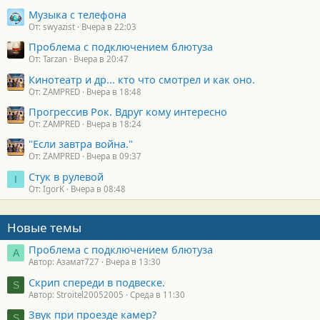
Музыка с телефона
От: swyazist
Вчера в 22:03
Проблема с подключением блютуза
От: Tarzan
Вчера в 20:47
Кинотеатр и др... кто что смотрел и как оно.
От: ZAMPRED
Вчера в 18:48
Прогрессив Рок. Вдруг кому интересно
От: ZAMPRED
Вчера в 18:24
"Если завтра война."
От: ZAMPRED
Вчера в 09:37
Стук в рулевой
I
От: IgorK
Вчера в 08:48
Новые темы
Проблема с подключением блютуза
А
Автор: Азамат727
Вчера в 13:30
Скрип спереди в подвеске.
S
Автор: Stroitel20052005
Среда в 11:30
Звук при проезде камер?
S