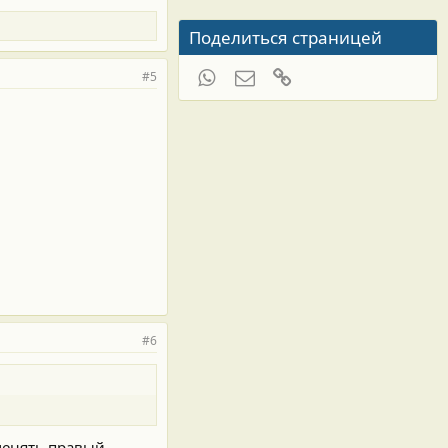
Поделиться страницей
WhatsApp
Электронная почта
Ссылка
#5
#6
 менять правый