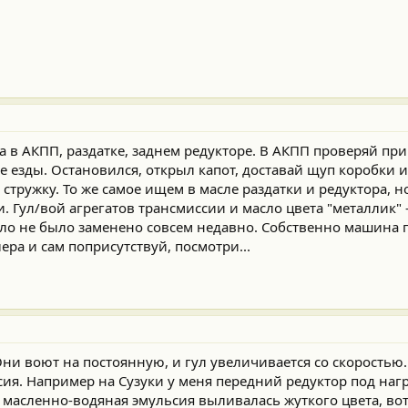
ла в АКПП, раздатке, заднем редукторе. В АКПП проверяй п
е езды. Остановился, открыл капот, доставай щуп коробки 
стружку. То же самое ищем в масле раздатки и редуктора, но
. Гул/вой агрегатов трансмиссии и масло цвета "металлик"
ло не было заменено совсем недавно. Собственно машина 
ра и сам поприсутствуй, посмотри...
Они воют на постоянную, и гул увеличивается со скоростью
ссия. Например на Сузуки у меня передний редуктор под наг
 масленно-водяная эмульсия выливалась жуткого цвета, вот 