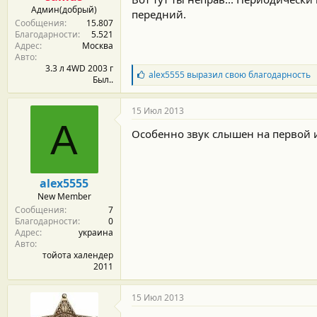
Админ(добрый)
передний.
Сообщения
15.807
Благодарности
5.521
Адрес
Москва
Авто
3.3 л 4WD 2003 г
Б
alex5555
выразил свою благодарность
Был..
л
а
г
15 Июл 2013
о
A
д
Особенно звук слышен на первой и
а
р
н
о
alex5555
с
New Member
т
Сообщения
7
и
Благодарности
0
:
Адрес
украина
Авто
тойота халендер
2011
15 Июл 2013