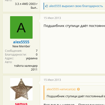
Авто
3.3 л 4WD 2003 г
Б
alex5555
выразил свою благодарность
Был..
л
а
г
15 Июл 2013
о
A
д
Подшибник ступици даёт постоянн
а
р
н
о
alex5555
с
New Member
т
Сообщения
7
и
Благодарности
0
:
Адрес
украина
Авто
тойота халендер
2011
15 Июл 2013
alex5555 написал(а):
Подшибник ступици даёт постоянный 
samus
Вот тут ты неправ... Периодически 