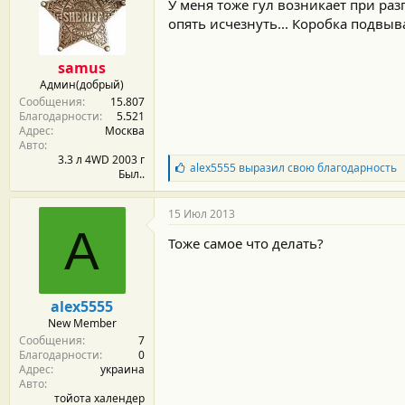
У меня тоже гул возникает при раз
опять исчезнуть... Коробка подвыв
samus
Админ(добрый)
Сообщения
15.807
Благодарности
5.521
Адрес
Москва
Авто
3.3 л 4WD 2003 г
Б
alex5555
выразил свою благодарность
Был..
л
а
г
15 Июл 2013
о
A
д
Тоже самое что делать?
а
р
н
о
alex5555
с
New Member
т
Сообщения
7
и
Благодарности
0
:
Адрес
украина
Авто
тойота халендер