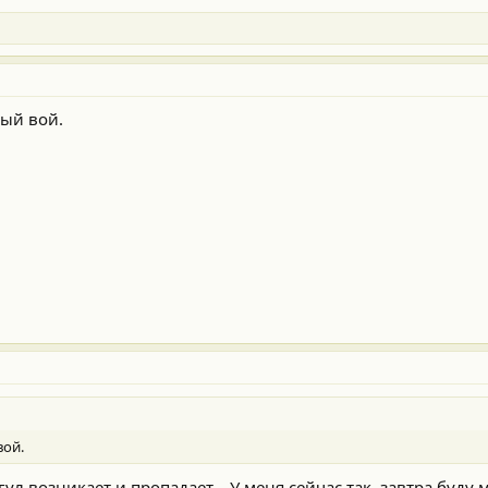
ый вой.
вой.
гул возникает и пропадает... У меня сейчас так, завтра буду