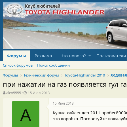
Форумы
Реклама
Что нового?
Пользователи
Список форумов
Поиск сообщений
Форумы
Технический форум
Toyota-Highlander 2010
Ходовая
при нажатии на газ появляется гул 
А
Д
alex5555
15 Июл 2013
в
а
т
т
15 Июл 2013
о
а
A
Купил хайлендер 2011 пробег80000
р
н
т
а
что коробка. Посоветуйте пожалуйс
е
ч