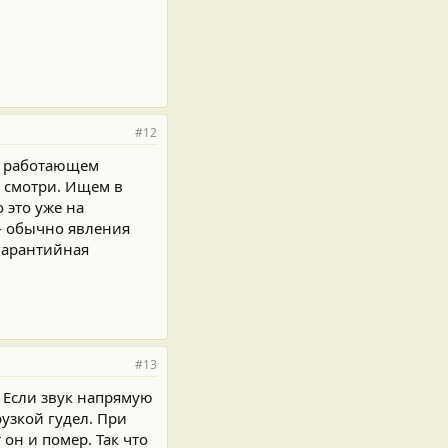
#12
ри работающем
и смотри. Ищем в
 это уже на
 - обычно явления
гарантийная
#13
. Если звук напрямую
рузкой гудел. При
он и помер. Так что