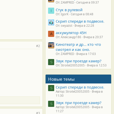
От: ZAMPRED
Сегодня в 09:37
Стук в рулевой
I
От: IgorK
Сегодня в 08:48
Скрип спереди в подвеске.
От: swyazist
Вчера в 22:28
аккумулятор 45H
А
От: Александр186
Вчера в 20:37
Кинотеатр и др... кто что
#2
смотрел и как оно.
От: ZAMPRED
Вчера в 17:03
Звук при проезде камер?
S
От: Stroitel20052005
Вчера в 12:53
Новые темы
Скрип спереди в подвеске.
S
Автор: Stroitel20052005
Вчера в
11:30
Звук при проезде камер?
S
Автор: Stroitel20052005
Вчера в
11:27
#3