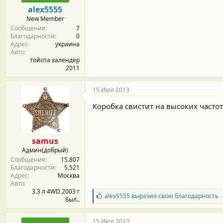
м
а
alex5555
ы
л
New Member
а
Сообщения
7
Благодарности
0
Адрес
украина
Авто
тойота халендер
2011
15 Июл 2013
Коробка свистит на высоких частот
samus
Админ(добрый)
Сообщения
15.807
Благодарности
5.521
Адрес
Москва
Авто
3.3 л 4WD 2003 г
Б
alex5555
выразил свою благодарность
Был..
л
а
г
15 Июл 2013