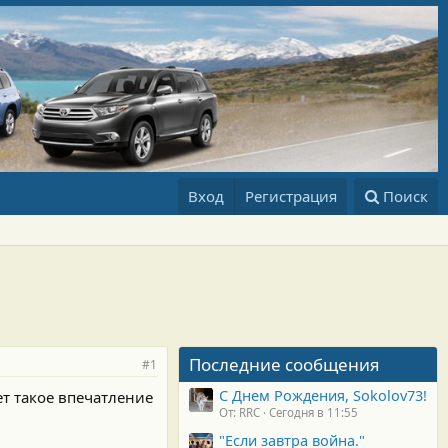
Вход
Регистрация
Поиск
Последние сообщения
#1
С Днем Рождения, Sokolov73!
ет такое впечатление
От: RRC
Сегодня в 11:55
"Если завтра война."