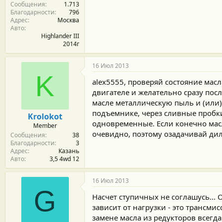
Сообщения
1.713
и
Благодарности
796
:
Адрес
Москва
Авто
Highlander III
2014г
16 Июл 2013
K
alex5555, проверяй состояние мас
двигателе и желательно сразу посл
масле металлическую пыль и (или) 
подъемнике, через сливные пробки
Krolokot
одновременные. Если конечно мас
Member
очевидно, поэтому озадачивай диле
Сообщения
38
Благодарности
3
Адрес
Казань
Авто
3,5 4wd 12
16 Июл 2013
G
Насчет ступичных не соглашусь... 
зависит от нагрузки - это трансми
замене масла из редукторов всегда