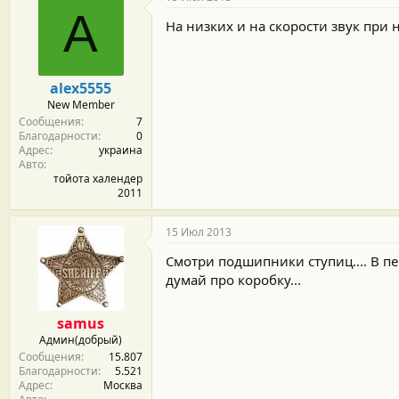
о
A
д
На низких и на скорости звук при 
а
р
н
о
alex5555
с
New Member
т
Сообщения
7
и
Благодарности
0
:
Адрес
украина
Авто
тойота халендер
2011
15 Июл 2013
Смотри подшипники ступиц.... В пе
думай про коробку...
samus
Админ(добрый)
Сообщения
15.807
Благодарности
5.521
Адрес
Москва