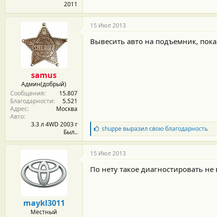
2011
15 Июл 2013
Вывесить авто на подъемник, покач
samus
Админ(добрый)
Сообщения
15.807
Благодарности
5.521
Адрес
Москва
Авто
3.3 л 4WD 2003 г
Б
shuppe
выразил свою благодарность
Был..
л
а
г
15 Июл 2013
о
д
По нету такое диагностировать не
а
р
н
о
maykl3011
с
Местный
т