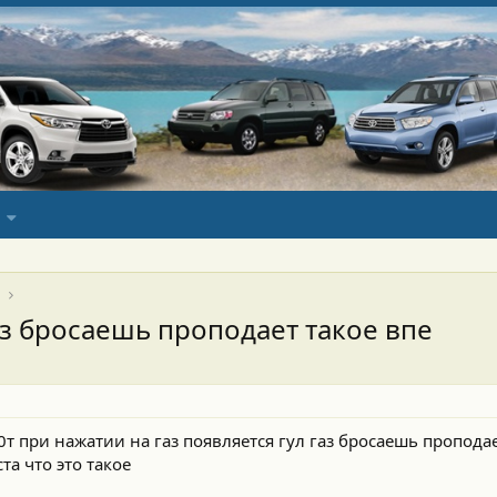
газ бросаешь проподает такое впе
т при нажатии на газ появляется гул газ бросаешь пропода
та что это такое