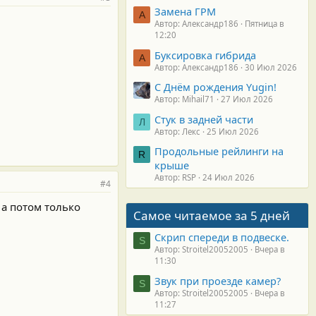
Замена ГРМ
А
Автор: Александр186
Пятница в
12:20
Буксировка гибрида
А
Автор: Александр186
30 Июл 2026
С Днём рождения Yugin!
Автор: Mihail71
27 Июл 2026
Стук в задней части
Л
Автор: Лекс
25 Июл 2026
Продольные рейлинги на
R
крыше
Автор: RSP
24 Июл 2026
#4
 а потом только
Самое читаемое за 5 дней
Скрип спереди в подвеске.
S
Автор: Stroitel20052005
Вчера в
11:30
Звук при проезде камер?
S
Автор: Stroitel20052005
Вчера в
11:27