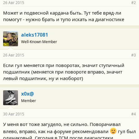
26 Авг 2015
#2
Может и подвесной кардана быть. Тут тебе вряд-ли
помогут - нужно брать и тупо искать на диагностике
aleks17081
Well-Known Member
26 Авг 2015
#3
Если гул меняется при поворотах, значит ступичный
подшипник (меняется при повороте вправо, значит
левый подшипник, ну и наоборот)
x0x@
Member
30 Авг 2015
#4
У меня вот тоже загудело, не сильно. Поворачивал
влево, вправо, как на форуме рекомендовали
гул был
одинаковый. Сегодня в ТСМ после диагностики