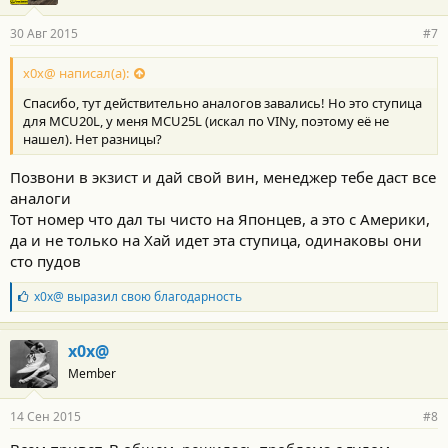
30 Авг 2015
#7
x0x@ написал(а):
Спасибо, тут действительно аналогов завались! Но это ступица
для MCU20L, у меня MCU25L (искал по VINу, поэтому её не
нашел). Нет разницы?
Позвони в экзист и дай свой вин, менеджер тебе даст все
аналоги
Тот номер что дал ты чисто на Японцев, а это с Америки,
да и не только на Хай идет эта ступица, одинаковы они
сто пудов
Б
x0x@
выразил свою благодарность
л
а
г
x0x@
о
Member
д
а
р
14 Сен 2015
#8
н
о