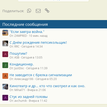
WhatsApp
Электронная почта
Ссылка
Поделиться:
Последние сообщения
"Если завтра война."
От: ZAMPRED
10 мин. назад
С Днём рождения пепсикольщик!
От: RRC
Сегодня в 14:34
Пошутим?
A
От: ASB
Сегодня в 13:05
Кондиционер.
J
От: JustDoc
Сегодня в 11:39
Не заводится с брелка сигнализации
А
От: Александр186
Сегодня в 05:20
Кинотеатр и др... кто что смотрел и как оно.
От: Mihail71
Вчера в 21:06
Стук из задней головы
A
От: avchumik
Вчера в 11:42