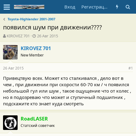
Вход
Регистрация
Toyota-Highlander 2001-2007
появился шум при движении????
А
Д
KIROVEZ 701
26 Авг 2015
в
а
т
т
KIROVEZ 701
о
а
New Member
р
н
т
а
26 Авг 2015
е
ч
#1
м
а
Привецтвую всех. Может кто сталкивался , дело вот в
ы
л
чем , при движении при скорости 60-70 км / ч появился
а
небольшой гул или шум , такое ощущение что от колес ,
но я подозреваю что может и ступичный подшипник ,
подскажите кто знает куда смотреть
RoadLASER
Статский советчик