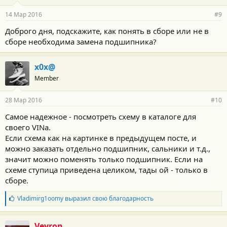
14 Мар 2016
#9
Доброго дня, подскажите, как понять в сборе или не в
сборе необходима замена подшипника?
x0x@
Member
28 Мар 2016
#10
Самое надежное - посмотреть схему в каталоге для
своего VINа.
Если схема как на картинке в предыдущем посте, и
можно заказать отдельно подшипник, сальники и т.д.,
значит можно поменять только подшипник. Если на
схеме ступица приведена целиком, тады ой - только в
сборе.
Б
Vladimirg1oomy
выразил свою благодарность
л
а
г
Veyron