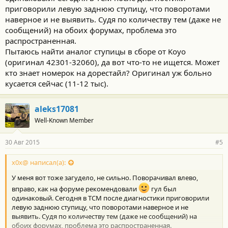
приговорили левую заднюю ступицу, что поворотами
наверное и не выявить. Судя по количеству тем (даже не
сообщений) на обоих форумах, проблема это
распространенная.
Пытаюсь найти аналог ступицы в сборе от Koyo
(оригинал 42301-32060), да вот что-то не ищется. Может
кто знает номерок на дорестайл? Оригинал уж больно
кусается сейчас (11-12 тыс).
aleks17081
Well-Known Member
30 Авг 2015
#5
x0x@ написал(а):
У меня вот тоже загудело, не сильно. Поворачивал влево,
вправо, как на форуме рекомендовали
гул был
одинаковый. Сегодня в ТСМ после диагностики приговорили
левую заднюю ступицу, что поворотами наверное и не
выявить. Судя по количеству тем (даже не сообщений) на
обоих форумах, проблема это распространенная.