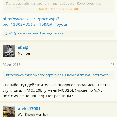
Пытаюсь найти аналог ступицы в сборе от Koyo (оригинал
42301-32060), да вот что-то не ищется. Может кто знает номерок
Нажмите для раскрытия...
на дорестайл? Оригинал уж больно кусается сейчас (11-12 тыс).
http://www.exist.ru/price.aspx?
pid=13B02AD5&sr=15&Cat=Toyota
Б
x0x@
выразил свою благодарность
л
а
г
x0x@
о
Member
д
а
р
30 Авг 2015
#6
н
о
с
http://www.exist.ru/price.aspx?pid=13B02AD5&sr=15&Cat=Toyota
т
и
Спасибо, тут действительно аналогов завались! Но это
:
ступица для MCU20L, у меня MCU25L (искал по VINу,
поэтому её не нашел). Нет разницы?
aleks17081
Well-Known Member