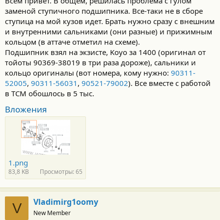
Всем привет. В общем, решилась проблема с гулом
с
заменой ступичного подшипника. Все-таки не в сборе
т
и
ступица на мой кузов идет. Брать нужно сразу с внешним
:
и внутренними сальниками (они разные) и прижимным
кольцом (в аттаче отметил на схеме).
Подшипник взял на экзисте, Koyo за 1400 (оригинал от
тойоты 90369-38019 в три раза дороже), сальники и
кольцо оригиналы (вот номера, кому нужно:
90311-
52005
,
90311-56031
,
90521-79002
). Все вместе с работой
в ТСМ обошлось в 5 тыс.
Вложения
1.png
83,8 KB
Просмотры: 65
Vladimirg1oomy
V
New Member