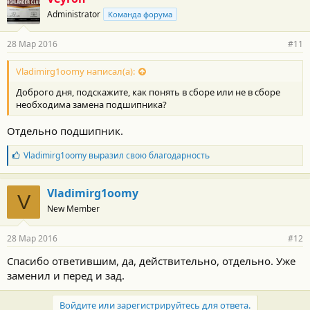
о
Administrator
Команда форума
д
а
р
28 Мар 2016
#11
н
о
с
Vladimirg1oomy написал(а):
т
Доброго дня, подскажите, как понять в сборе или не в сборе
и
:
необходима замена подшипника?
Отдельно подшипник.
Б
Vladimirg1oomy
выразил свою благодарность
л
а
г
Vladimirg1oomy
V
о
New Member
д
а
р
28 Мар 2016
#12
н
о
Спасибо ответившим, да, действительно, отдельно. Уже
с
заменил и перед и зад.
т
и
:
Войдите или зарегистрируйтесь для ответа.