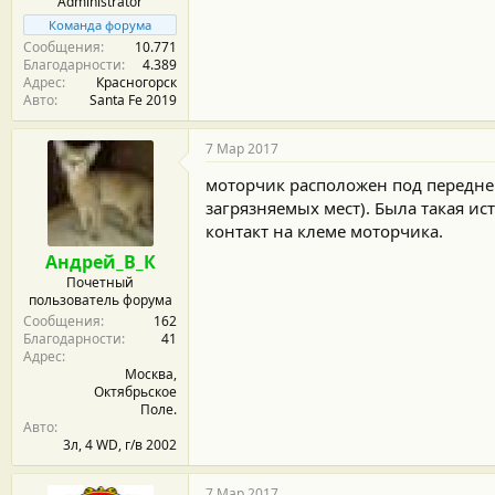
Administrator
Команда форума
Сообщения
10.771
Благодарности
4.389
Адрес
Красногорск
Авто
Santa Fe 2019
7 Мар 2017
моторчик расположен под передне
загрязняемых мест). Была такая ис
контакт на клеме моторчика.
Андрей_В_К
Почетный
пользователь форума
Сообщения
162
Благодарности
41
Адрес
Москва,
Октябрьское
Поле.
Авто
3л, 4 WD, г/в 2002
7 Мар 2017