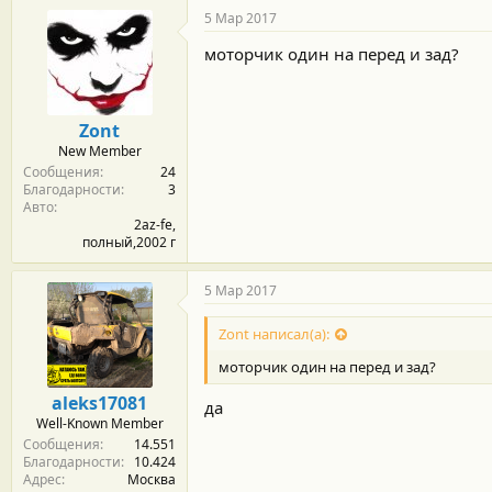
5 Мар 2017
моторчик один на перед и зад?
Zont
New Member
Сообщения
24
Благодарности
3
Авто
2az-fe,
полный,2002 г
5 Мар 2017
Zont написал(а):
моторчик один на перед и зад?
aleks17081
да
Well-Known Member
Сообщения
14.551
Благодарности
10.424
Адрес
Москва