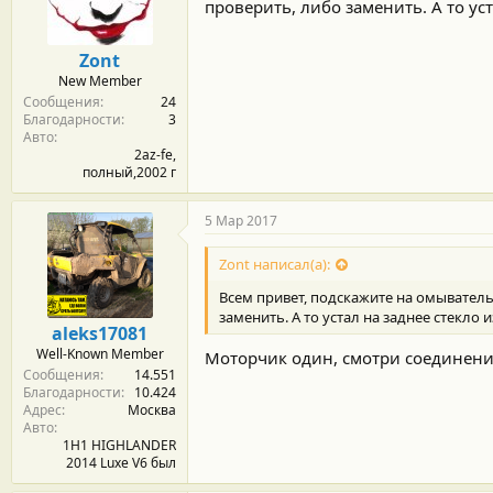
м
а
проверить, либо заменить. А то ус
ы
л
а
Zont
New Member
Сообщения
24
Благодарности
3
Авто
2az-fe,
полный,2002 г
5 Мар 2017
Zont написал(а):
Всем привет, подскажите на омыватель 
заменить. А то устал на заднее стекло 
aleks17081
Well-Known Member
Моторчик один, смотри соединен
Сообщения
14.551
Благодарности
10.424
Адрес
Москва
Авто
1H1 HIGHLANDER
2014 Luxe V6 был