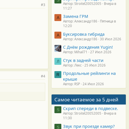
Автор: Stroitel20052005
Вчера в
#3
11:27
Замена ГРМ
А
Автор: Александр186
Пятница в
12:20
Буксировка гибрида
А
Автор: Александр186
30 Июл 2026
С Днём рождения Yugin!
Автор: Mihail71
27 Июл 2026
Стук в задней части
Л
Автор: Лекс
25 Июл 2026
Продольные рейлинги на
R
#4
крыше
Автор: RSP
24 Июл 2026
Самое читаемое за 5 дней
Скрип спереди в подвеске.
S
Автор: Stroitel20052005
Вчера в
11:30
Звук при проезде камер?
S