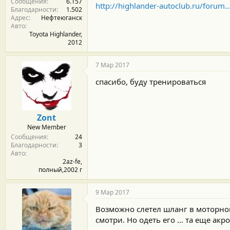
Сообщения
6.157
и
http://highlander-autoclub.ru/foru
Благодарности
1.502
:
Адрес
Нефтеюганск
Авто
Toyota Highlander,
2012
7 Мар 2017
спасибо, буду тренироваться
Zont
New Member
Сообщения
24
Благодарности
3
Авто
2az-fe,
полный,2002 г
9 Мар 2017
Возможно слетел шланг в моторном
смотри. Но одеть его ... та еще акро