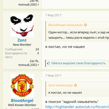
2az-fe,
полный,2002 г
7 Мар 2017
BloodAngel написал(а):
Один мотор... если вперед льет, а зад
зазырить... темы раз в неделю с этой
Zont
New Member
я листал, но не нашел
Сообщения
24
Благодарности
3
Авто
2az-fe,
Б
Takenza
выразил свою благодарность
полный,2002 г
л
а
г
7 Мар 2017
о
д
Zont написал(а):
а
р
я листал, но не нашел
н
о
BloodAngel
в поиске "задний омыватель"
с
Well-Known Member
т
http://highlander-autoclub.ru/foru