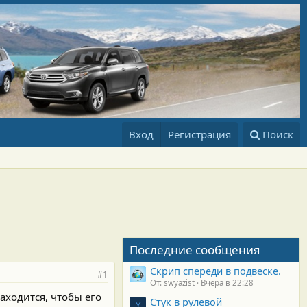
Вход
Регистрация
Поиск
Последние сообщения
Скрип спереди в подвеске.
#1
От: swyazist
Вчера в 22:28
находится, чтобы его
Стук в рулевой
Y