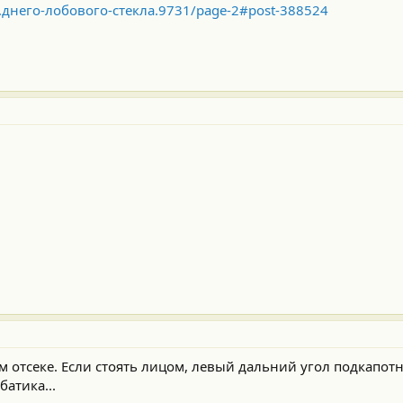
m...днего-лобового-стекла.9731/page-2#post-388524
 отсеке. Если стоять лицом, левый дальний угол подкапотн
батика...