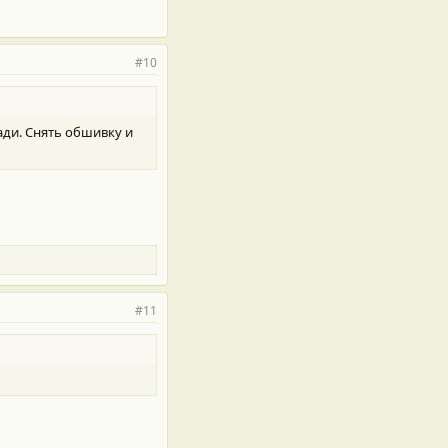
#10
зади. Снять обшивку и
#11