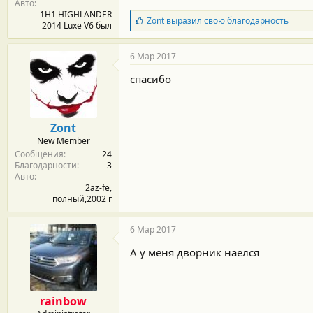
Авто
1H1 HIGHLANDER
Б
Zont
выразил свою благодарность
2014 Luxe V6 был
л
а
г
6 Мар 2017
о
д
спасибо
а
р
н
о
Zont
с
New Member
т
Сообщения
24
и
Благодарности
3
:
Авто
2az-fe,
полный,2002 г
6 Мар 2017
А у меня дворник наелся
rainbow