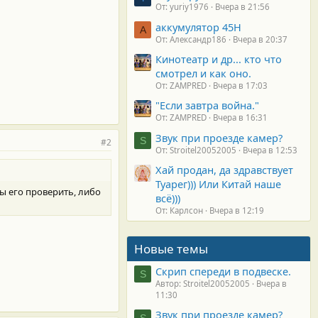
От: yuriy1976
Вчера в 21:56
аккумулятор 45H
А
От: Александр186
Вчера в 20:37
Кинотеатр и др... кто что
смотрел и как оно.
От: ZAMPRED
Вчера в 17:03
"Если завтра война."
От: ZAMPRED
Вчера в 16:31
Звук при проезде камер?
S
#2
От: Stroitel20052005
Вчера в 12:53
Хай продан, да здравствует
Туарег))) Или Китай наше
бы его проверить, либо
всё)))
От: Карлсон
Вчера в 12:19
Новые темы
Скрип спереди в подвеске.
S
Автор: Stroitel20052005
Вчера в
11:30
Звук при проезде камер?
S