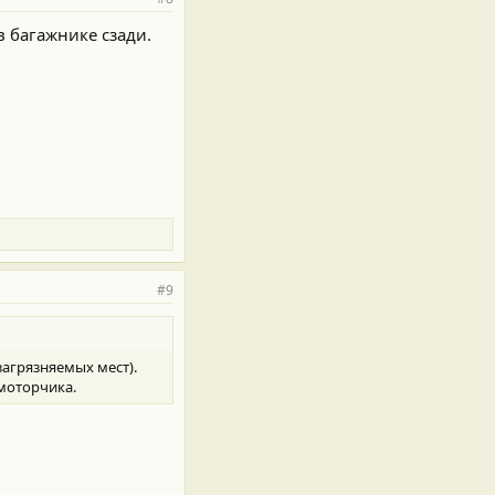
в багажнике сзади.
#9
агрязняемых мест).
 моторчика.