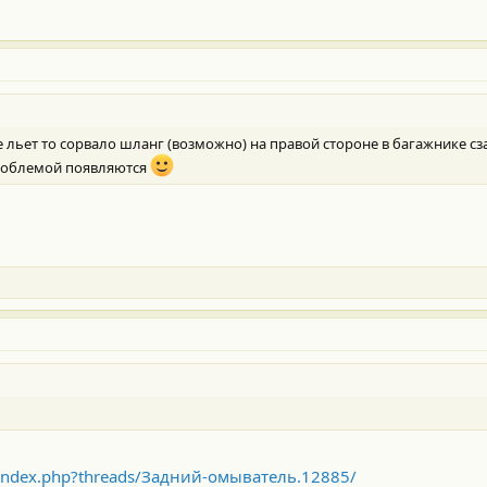
 не льет то сорвало шланг (возможно) на правой стороне в багажнике с
 проблемой появляются
m/index.php?threads/Задний-омыватель.12885/