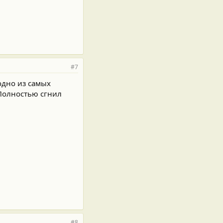
#7
одно из самых
 Полностью сгнил
#8