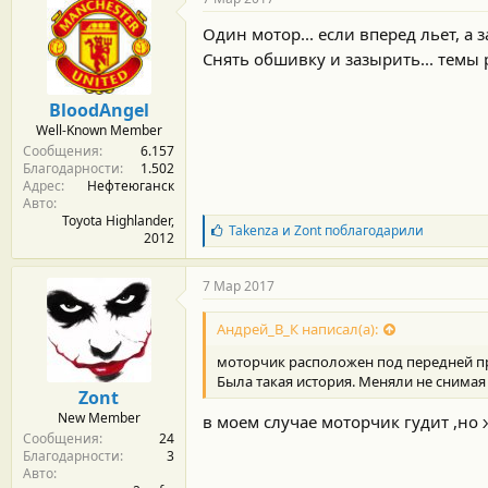
Один мотор... если вперед льет, а 
Снять обшивку и зазырить... темы
BloodAngel
Well-Known Member
Сообщения
6.157
Благодарности
1.502
Адрес
Нефтеюганск
Авто
Toyota Highlander,
Б
Takenza
и
Zont
поблагодарили
2012
л
а
г
7 Мар 2017
о
д
Андрей_В_К написал(а):
а
р
моторчик расположен под передней пра
н
Была такая история. Меняли не снимая 
о
Zont
с
New Member
в моем случае моторчик гудит ,но ж
т
Сообщения
24
и
Благодарности
3
:
Авто