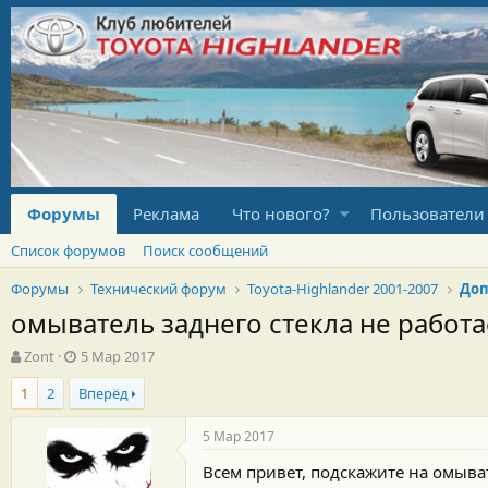
Форумы
Реклама
Что нового?
Пользователи
Список форумов
Поиск сообщений
Форумы
Технический форум
Toyota-Highlander 2001-2007
Доп
омыватель заднего стекла не работа
А
Д
Zont
5 Мар 2017
в
а
1
2
Вперёд
т
т
о
а
р
н
5 Мар 2017
т
а
Всем привет, подскажите на омыват
е
ч