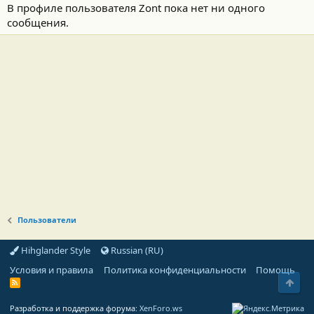
В профиле пользователя Zont пока нет ни одного
сообщения.
Пользователи
Hihglander Style
Russian (RU)
Условия и правила
Политика конфиденциальности
Помощь
Свер
R
S
S
Разработка и поддержка форума:
XenForo.ws