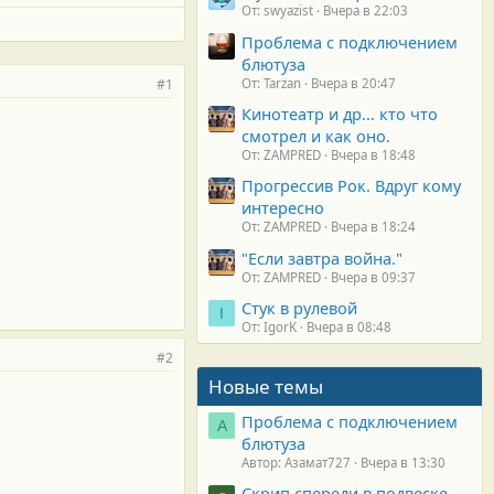
От: swyazist
Вчера в 22:03
Проблема с подключением
блютуза
#1
От: Tarzan
Вчера в 20:47
Кинотеатр и др... кто что
смотрел и как оно.
От: ZAMPRED
Вчера в 18:48
Прогрессив Рок. Вдруг кому
интересно
От: ZAMPRED
Вчера в 18:24
"Если завтра война."
От: ZAMPRED
Вчера в 09:37
Стук в рулевой
I
От: IgorK
Вчера в 08:48
#2
Новые темы
Проблема с подключением
А
блютуза
Автор: Азамат727
Вчера в 13:30
Скрип спереди в подвеске.