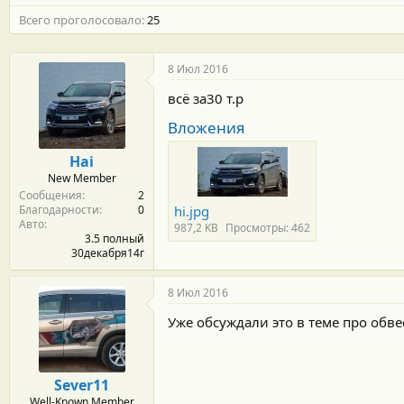
м
а
Всего проголосовало
ы
л
25
а
8 Июл 2016
всё за30 т.р
Вложения
Hai
New Member
Сообщения
2
Благодарности
0
hi.jpg
Авто
987,2 KB
Просмотры: 462
3.5 полный
30декабря14г
8 Июл 2016
Уже обсуждали это в теме про обве
Sever11
Well-Known Member