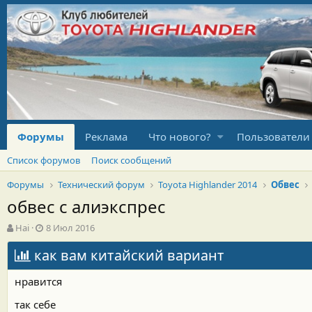
Форумы
Реклама
Что нового?
Пользователи
Список форумов
Поиск сообщений
Форумы
Технический форум
Toyota Highlander 2014
Обвес
обвес с алиэкспрес
А
Д
Hai
8 Июл 2016
в
а
т
как вам китайский вариант
т
о
а
р
н
нравится
т
а
е
ч
так себе