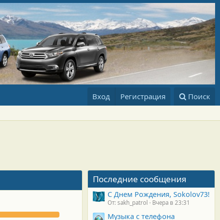
Вход
Регистрация
Поиск
Последние сообщения
С Днем Рождения, Sokolov73!
От: sakh_patrol
Вчера в 23:31
Музыка с телефона