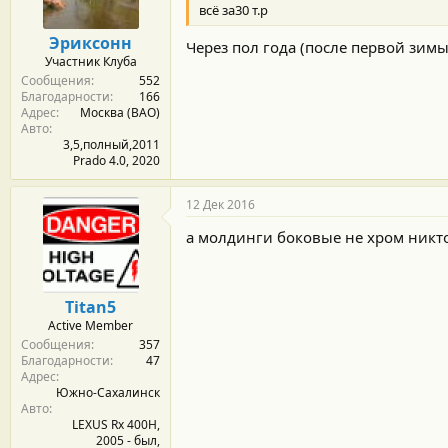
всё за30 т.р
Эриксонн
Через пол года (после первой зимы)
Участник Клуба
Сообщения
552
Благодарности
166
Адрес
Москва (ВАО)
Авто
3,5,полный,2011
Prado 4.0, 2020
12 Дек 2016
а молдинги боковые не хром никто
Titan5
Active Member
Сообщения
357
Благодарности
47
Адрес
Южно-Сахалинск
Авто
LEXUS Rx 400H,
2005 - был,