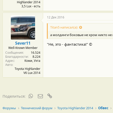
Highlander 2014
3,5 Lux - есть
12 Дек 2016
Titan5 написал(а):
а молдинги боковые не хром никто не 
Sever11
"Не, это - фантастика!" ©
Well-Known Member
Сообщения
16.524
Благодарности
8.224
Адрес
Коми, Ухта
Авто
Toyota Highlander
V6 Lux 2014
WhatsApp
Электронная почта
Ссылка
Поделиться:
Форумы
Технический форум
Toyota Highlander 2014
Обвес