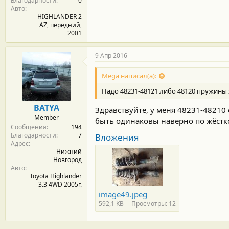
Благодарности
0
Авто
HIGHLANDER 2
AZ, передний,
2001
9 Апр 2016
Mega написал(а):
Надо 48231-48121 либо 48120 пружины
BATYA
Здравствуйте, у меня 48231-4821
Member
быть одинаковы наверно по жёстк
Сообщения
194
Благодарности
7
Вложения
Адрес
Нижний
Новгород
Авто
Toyota Highlander
3.3 4WD 2005г.
image49.jpeg
592,1 KB
Просмотры: 12