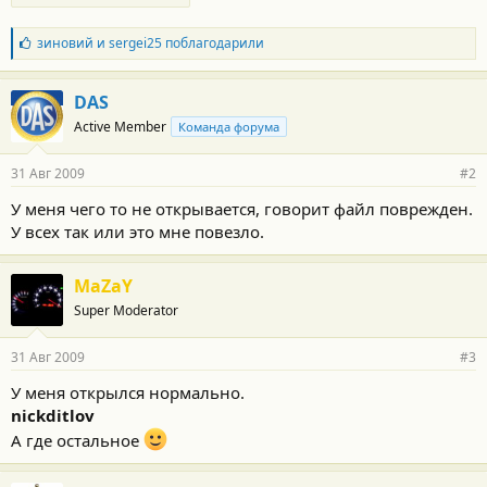
Б
зиновий
и
sergei25
поблагодарили
л
а
г
DAS
о
Active Member
Команда форума
д
а
р
31 Авг 2009
#2
н
о
У меня чего то не открывается, говорит файл поврежден.
с
У всех так или это мне повезло.
т
и
:
MaZaY
Super Moderator
31 Авг 2009
#3
У меня открылся нормально.
nickditlov
А где остальное