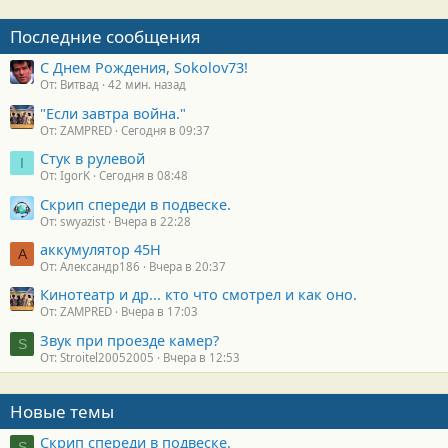
Последние сообщения
С Днем Рождения, Sokolov73!
От: Витвад
42 мин. назад
"Если завтра война."
От: ZAMPRED
Сегодня в 09:37
Стук в рулевой
I
От: IgorK
Сегодня в 08:48
Скрип спереди в подвеске.
От: swyazist
Вчера в 22:28
аккумулятор 45H
А
От: Александр186
Вчера в 20:37
Кинотеатр и др... кто что смотрел и как оно.
От: ZAMPRED
Вчера в 17:03
Звук при проезде камер?
S
От: Stroitel20052005
Вчера в 12:53
Новые темы
Скрип спереди в подвеске.
S