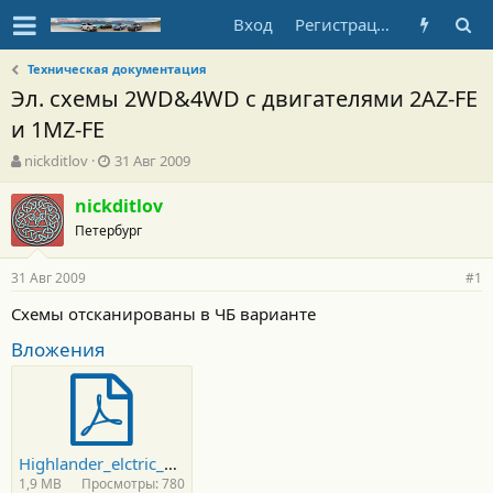
Вход
Регистрация
Техническая документация
Эл. схемы 2WD&4WD с двигателями 2AZ-FE
и 1MZ-FE
А
Д
nickditlov
31 Авг 2009
в
а
т
т
nickditlov
о
а
Петербург
р
н
т
а
31 Авг 2009
е
ч
#1
м
а
Схемы отсканированы в ЧБ варианте
ы
л
а
Вложения
Highlander_elctric_diags.pdf
1,9 MB
Просмотры: 780