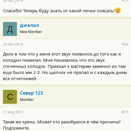
20 Окт 2014
#25
н
о
Спасибо! Теперь буду знать от какой печки плясать!
с
т
и
джалал
:
Д
New Member
24 Окт 2014
#26
Дело в том что у меня этот звук появился до того как я
колодки поменял. Мне показалось что это звук
сточенных колодок. Приехал к мастерам заменил их там
еще было мм 2-3. Но щелчок не пропал и с каждым днем
все отчетливей.
Север 123
С
Member
17 Апр 2015
#27
Такая же хрень. Может кто разобрался в чём причина?
Подскажите.