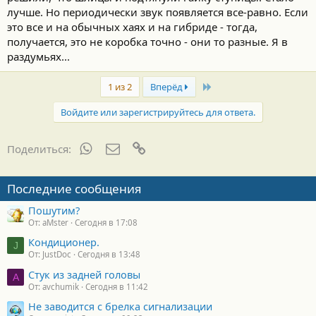
лучше. Но периодически звук появляется все-равно. Если
это все и на обычных хаях и на гибриде - тогда,
получается, это не коробка точно - они то разные. Я в
раздумьях...
Last
1 из 2
Вперёд
Войдите или зарегистрируйтесь для ответа.
WhatsApp
Электронная почта
Ссылка
Поделиться:
Последние сообщения
Пошутим?
От: aMster
Сегодня в 17:08
Кондиционер.
J
От: JustDoc
Сегодня в 13:48
Стук из задней головы
A
От: avchumik
Сегодня в 11:42
Не заводится с брелка сигнализации