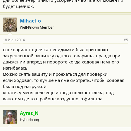
для более энергичного ускорения - вот в этот момент и
будет щелчок.
Mihael_o
Well-Known Member
18 Июн 2014
#5
еще вариант щелчка-невидимки был при плохо
закрепленной защите у одного товарища, правда при
движении вперед и повороте когда ходовая немного
изгибалась
можно снять защиту и проехаться для проверки
если ходовая, то лучше на яме смотреть, чтобы ходовая
была под нагрузкой
кстати, у меня реле еще иногда щелкает слева, под
капотом где то в районе воздушного фильтра
Ayrat_N
Hybridовод