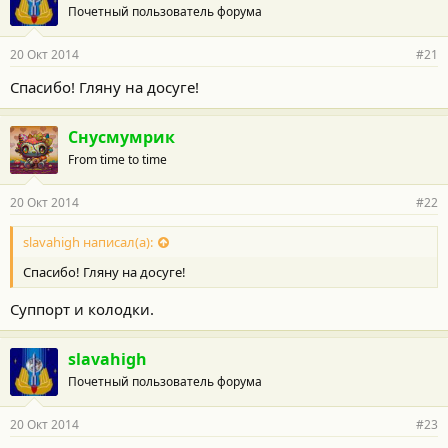
Почетный пользователь форума
д
а
р
20 Окт 2014
#21
н
о
Спасибо! Гляну на досуге!
с
т
и
Снусмумрик
:
From time to time
20 Окт 2014
#22
slavahigh написал(а):
Спасибо! Гляну на досуге!
Суппорт и колодки.
slavahigh
Почетный пользователь форума
20 Окт 2014
#23