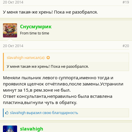
20 Окт 2014
#19
У меня такая-же хрень! Пока не разобрался.
Снусмумрик
From time to time
20 Окт 2014
#20
slavahigh написал(а):
У меня такая-же хрень! Пока не разобрался.
Меняли пыльник левого суппорта,именно тогда и
проявился щелчок отчётливо,после замены.Устранили
минут за 15,в рем.зоне не был.
Ответ консультанта,неправильно была вставлена
пластина,выгнули чуть в обратку.
Б
slavahigh
выразил свою благодарность
л
а
г
slavahigh
о