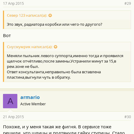
17 Апр 2015
#29
Север 123 написал(а):
Это звук, радиатора коробки или чего-то другого?
Вот
Снусмумрик написал(а):
Меняли пыльник левого суппорта,именно тогда и проявился
щелчок отчётливо,после замены.Устранили минут за 15,в
рем.зоне не был.
Ответ консультанта,неправильно была вставлена
пластина,выгнули чуть в обратку.
armario
A
Active Member
21 Апр 2015
#30
Похоже, и у меня такая же фигня. В сервисе тоже
решили, что шлицы и подтянули гайку ступицы. Стало