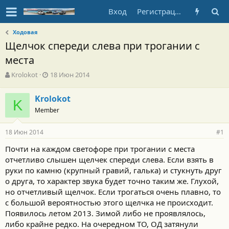
Вход
Регистрация
Ходовая
Щелчок спереди слева при трогании с
места
А
Д
Krolokot
18 Июн 2014
в
а
т
т
Krolokot
о
K
а
Member
р
н
т
а
е
ч
18 Июн 2014
#1
м
а
ы
л
Почти на каждом светофоре при трогании с места
а
отчетливо слышен щелчек спереди слева. Если взять в
руки по камню (крупный гравий, галька) и стукнуть друг
о друга, то характер звука будет точно таким же. Глухой,
но отчетливый щелчок. Если трогаться очень плавно, то
с большой вероятностью этого щелчка не происходит.
Появилось летом 2013. Зимой либо не проявлялось,
либо крайне редко. На очередном ТО, ОД затянули