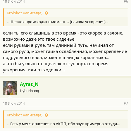
18 Июн 2014
#6
Krolokot написал(а):
...Щелчок происходит в момент ... (начала ускорения)...
если ты его слышишь в это время - это скорее в салоне,
возможно даже это твое сиденье
если руками в руле, там длинный путь, начиная от
самого руля, может гайка ослабленная, может крепление
подрулевого вала, может в шлицах карданчика...
а что бы услышать щелчок от суппорта во время
ускорения, или от ходовки...
Ayrat_N
Hybridовод
18 Июн 2014
#7
Krolokot написал(а):
... Есть у меня опасения по АКПП, ибо звук примерно оттуда...