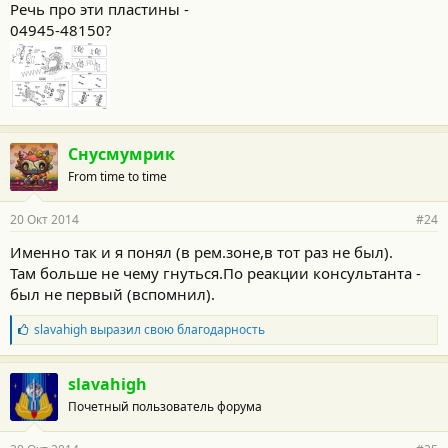
Речь про эти пластины -
04945-48150?
Снусмумрик
From time to time
20 Окт 2014
#24
Именно так и я понял (в рем.зоне,в тот раз не был).
Там больше не чему гнуться.По реакции консультанта -
был не первый (вспомнил).
Б
slavahigh
выразил свою благодарность
л
а
г
slavahigh
о
Почетный пользователь форума
д
а
р