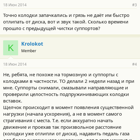
18 Июн 2014
#3
Точно колодки запачкались и грязь не даёт им быстро
отлипать от диска, вот и звук такой. Сколько времени
прошло с предыдущей чистки суппортов?
Krolokot
K
Member
18 Июн 2014
#4
Не, ребята, не похоже на тормозную и суппорты с
колодками в частности. ТО делали 2 недели назад и при
мне. Суппорты снимали, смазывали направляющие и
проверили целостность подпружинивающих колодки
вставок.
Щелчок происходит в момент появления существенной
нагрузки (начала ускорения), а не в момент самого
страгивания с места. Т.е. если аккуратно начать
движение и проехав так произвольное расстояние
(колодки уже отлипли от диска), надавить педаль газа