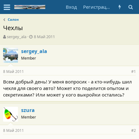
Вход
Регистрация
Салон
Чехлы
А
Д
sergey_ala
8 Май 2011
в
а
т
т
sergey_ala
о
а
Member
р
н
т
а
е
ч
8 Май 2011
#1
м
а
ы
л
Всем добрый день! У меня вопросик - а кто-нибудь шил
а
чехля для своего авто? Может кто поделится опытом и
секретиками? Или может у кого выкройки остались?
szura
Member
8 Май 2011
#2