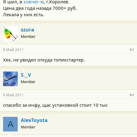
Я шил, в
ковчег-м
, г.Королев.
Цена два года назада 7000+ руб.
Лекала у них есть.
szura
Member
8 Май 2011
#3
Хех, не увидел откуда топикстартер.
S__V
Member
9 Май 2011
#4
спасибо за инфу, щас установкой стоит 10 тыс
AlexToyota
A
Member