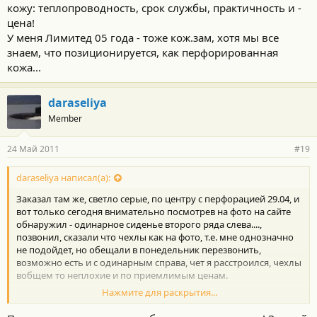
кожу: теплопроводность, срок службы, практичность и -
цена!
У меня Лимитед 05 года - тоже кож.зам, хотя мы все
знаем, что позиционируется, как перфорированная
кожа...
daraseliya
Member
24 Май 2011
#19
daraseliya написал(а):
Заказал там же, светло серые, по центру с перфорацией 29.04, и
вот только сегодня внимательно посмотрев на фото на сайте
обнаружил - одинарное сиденье второго ряда слева....,
позвонил, сказали что чехлы как на фото, т.е. мне однозначно
не подойдет, но обещали в понедельник перезвонить,
возможно есть и с одинарным справа, чет я расстроился, чехлы
вобщем то неплохие и по приемлимым ценам.
Нажмите для раскрытия...
А я , честно говоря думал, что они в курсе. Так уверенно
приняли заказ и вопросов даже не задали.