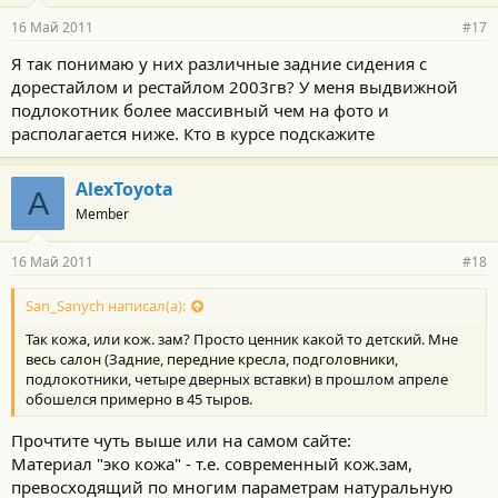
16 Май 2011
#17
Я так понимаю у них различные задние сидения с
дорестайлом и рестайлом 2003гв? У меня выдвижной
подлокотник более массивный чем на фото и
располагается ниже. Кто в курсе подскажите
AlexToyota
A
Member
16 Май 2011
#18
San_Sanych написал(а):
Так кожа, или кож. зам? Просто ценник какой то детский. Мне
весь салон (Задние, передние кресла, подголовники,
подлокотники, четыре дверных вставки) в прошлом апреле
обошелся примерно в 45 тыров.
Прочтите чуть выше или на самом сайте:
Материал "эко кожа" - т.е. современный кож.зам,
превосходящий по многим параметрам натуральную