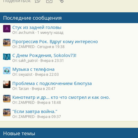
Поделиться:
Последние сообщения
Стук из задней головы
A
От: avchumik
1 минуту назад
Прогрессив Рок. Вдруг кому интересно
От: ZAMPRED
Сегодня в 19:38
С Днем Рождения, Sokolov73!
От: sakh_patrol
Вчера в 23:31
Музыка с телефона
От: swyazist
Вчера в 22:03
Проблема с подключением блютуза
От: Tarzan
Вчера в 20:47
Кинотеатр и др... кто что смотрел и как оно.
От: ZAMPRED
Вчера в 18:48
"Если завтра война."
От: ZAMPRED
Вчера в 09:37
Новые темы