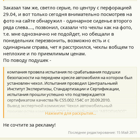
Заказал там же, светло серые, по центру с перфорацией
29.04, и вот только сегодня внимательно посмотрев на
фото на сайте обнаружил - одинарное сиденье второго
ряда слева...., позвонил, сказали что чехлы как на фото,
т.е. мне однозначно не подойдет, но обещали в
понедельник перезвонить, возможно есть и с
одинарным справа, чет я расстроился, чехлы вобщем то
неплохие и по приемлимым ценам.
По поводу подушек -
компания провела испытания по срабатывания подушки
безопасности на переднем кресле автомобиля на котором был
установлен чехол. Испытания проводил Центральныей
Институт Эксперитизы, Стандартизации и Сертификации,
испытания прошли успешно что подтверждается
сертификатом качества № CS5.002.154C от 20.09.2010.
Вывод экспертной коммисии: Чехол автомобильный
производства компании ООО Росшвейнгрупп "АВТОПИЛОТ".
Нажмите для раскрытия...
Консрукция не препятствует срабатыванию подушки
безопасности.
Не сочтите за рекламу!
Последнее редактирование:
15 Май 2011