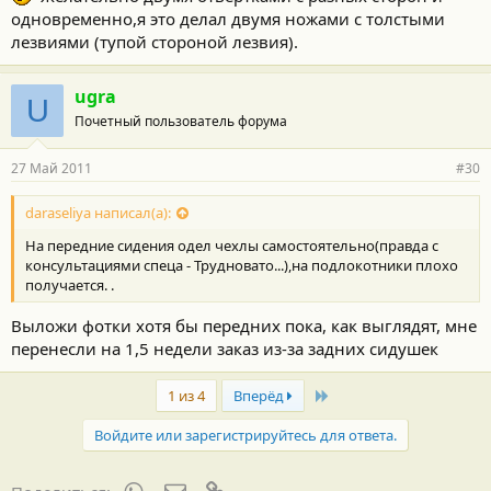
одновременно,я это делал двумя ножами с толстыми
лезвиями (тупой стороной лезвия).
ugra
U
Почетный пользователь форума
27 Май 2011
#30
daraseliya написал(а):
На передние сидения одел чехлы самостоятельно(правда с
консультациями спеца - Трудновато...),на подлокотники плохо
получается. .
Выложи фотки хотя бы передних пока, как выглядят, мне
перенесли на 1,5 недели заказ из-за задних сидушек
Last
1 из 4
Вперёд
Войдите или зарегистрируйтесь для ответа.
WhatsApp
Электронная почта
Ссылка