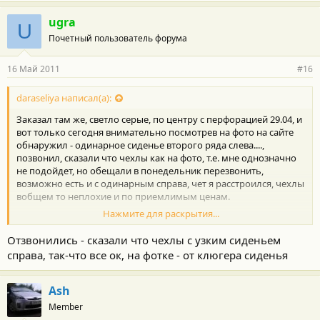
ugra
U
Почетный пользователь форума
16 Май 2011
#16
daraseliya написал(а):
Заказал там же, светло серые, по центру с перфорацией 29.04, и
вот только сегодня внимательно посмотрев на фото на сайте
обнаружил - одинарное сиденье второго ряда слева....,
позвонил, сказали что чехлы как на фото, т.е. мне однозначно
не подойдет, но обещали в понедельник перезвонить,
возможно есть и с одинарным справа, чет я расстроился, чехлы
вобщем то неплохие и по приемлимым ценам.
Нажмите для раскрытия...
А я , честно говоря думал, что они в курсе. Так уверенно
приняли заказ и вопросов даже не задали.
Отзвонились - сказали что чехлы с узким сиденьем
справа, так-что все ок, на фотке - от клюгера сиденья
Ash
Member