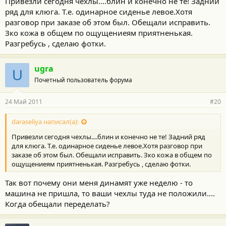
Привезли сегодня чехлы....блин и конечно не те! Задний
ряд для клюга. Т.е. одинарное сиденье левое.Хотя
разговор при заказе об этом был. Обещали исправить.
Зко кожа в общем по ощущениеям приятненькая.
Разгребусь , сделаю фотки.
ugra
U
Почетный пользователь форума
24 Май 2011
#20
daraseliya написал(а):
Привезли сегодня чехлы....блин и конечно не те! Задний ряд
для клюга. Т.е. одинарное сиденье левое.Хотя разговор при
заказе об этом был. Обещали исправить. Зко кожа в общем по
ощущениеям приятненькая. Разгребусь , сделаю фотки.
Так вот почему они меня динамят уже неделю - то
машина не пришла, то ваши чехлы туда не положили....
Когда обещали переделать?