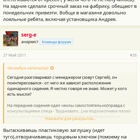
На задние сделали срочный заказ на фабрику, обещают в
понедельник привезти. Вобще в магазине довольно
лояльные ребята, включая установщика Андрея.
serg-e
анархист
Команда форума
27 Май 2011
#26
daraseliya написал(а):
Сегодня разговаривал с менеджером (зовут Сергей), он
поинтересовался - от чего же зависит расположение
одинарного сидения. Я честно говоря не знаю. Может у кого
есть мысли?
На передние сидения одел чехлы самостоятельно(правда с
консультациями спеца - Трудновато...),на подлокотники плохо
получается. Интересно а подлокотники отстёгиваются от
Нажмите для раскрытия...
кресел ( у меня чего то не получилось). На задние сделали
срочный заказ на фабрику, обещают в понедельник привезти.
Вытаскиваешь пластиковую заглушку (идет
Вобще в магазине довольно лояльные ребята, включая
туго),отворачиваешь торцовым ключом (помоему на
установщика Андрея.