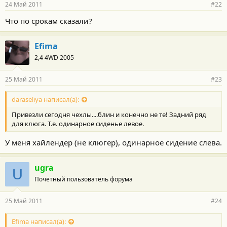
24 Май 2011
#22
Что по срокам сказали?
Efima
2,4 4WD 2005
25 Май 2011
#23
daraseliya написал(а):
Привезли сегодня чехлы....блин и конечно не те! Задний ряд
для клюга. Т.е. одинарное сиденье левое.
У меня хайлендер (не клюгер), одинарное сидение слева.
ugra
U
Почетный пользователь форума
25 Май 2011
#24
Efima написал(а):