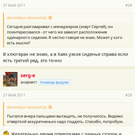
27 Май 2011
#28
daraseliya написал(а):
Сегодня разговаривал с менеджером (зовут Сергей), он
поинтересовался - от чего же зависит расположение
одинарного сидения. Я честно говоря не знаю. Может у кого
есть мысли?
В клюгерах не знаю, а в Хаях узкое сиденье справа если
есть третий ряд, это точно
serg-e
анархист
Команда форума
27 Май 2011
#29
daraseliya написал(а):
Пытался вчера пальцами вытащить, не получилось. Видимо
отверткой аккуратненько надо поддеть. Спасибо, попробую.
Желательно двумя отвертками с разных сторон и