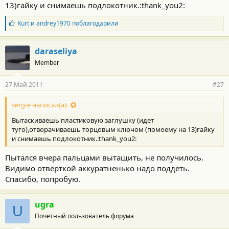
13)гайку и снимаешь подлокотник.:thank_you2:
Б
Kurt
и
andrey1970
поблагодарили
л
а
г
daraseliya
о
Member
д
а
р
27 Май 2011
#27
н
о
с
serg-e написал(а):
т
Вытаскиваешь пластиковую заглушку (идет
и
:
туго),отворачиваешь торцовым ключом (помоему на 13)гайку
и снимаешь подлокотник.:thank_you2:
Пытался вчера пальцами вытащить, не получилось.
Видимо отверткой аккуратненько надо поддеть.
Спасибо, попробую.
ugra
U
Почетный пользователь форума