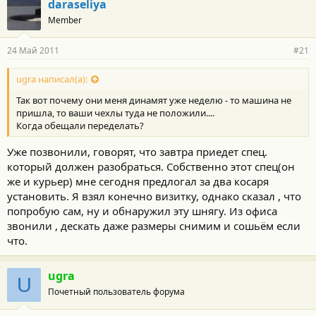
daraseliya
Member
24 Май 2011
#21
ugra написал(а):
Так вот почему они меня динамят уже неделю - то машина не
пришла, то ваши чехлы туда не положили....
Когда обещали переделать?
Уже позвонили, говорят, что завтра приедет спец.
который должен разобраться. Собственно этот спец(он
же и курьер) мне сегодня предлогал за два косаря
установить. Я взял конечно визитку, однако сказал , что
попробую сам, ну и обнаружил эту шнягу. Из офиса
звонили , дескать даже размеры снимим и сошьём если
что.
ugra
U
Почетный пользователь форума