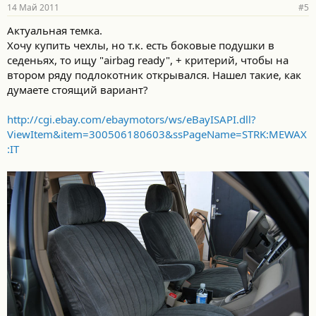
14 Май 2011
#5
Актуальная темка.
Хочу купить чехлы, но т.к. есть боковые подушки в
седеньях, то ищу "airbag ready", + критерий, чтобы на
втором ряду подлокотник открывался. Нашел такие, как
думаете стоящий вариант?
http://cgi.ebay.com/ebaymotors/ws/eBayISAPI.dll?
ViewItem&item=300506180603&ssPageName=STRK:MEWAX
:IT