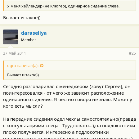
У меня хайлендер (не клюгер), одинарное сидение слева.
Бывает и такое))
daraseliya
Member
27 Май 2011
#25
ugra написал(а):
Бывает и такое))
Сегодня разговаривал с менеджером (зовут Сергей), он
поинтересовался - от чего же зависит расположение
одинарного сидения. Я честно говоря не знаю. Может у
кого есть мысли?
На передние сидения одел чехлы самостоятельно(правда
с консультациями спеца - Трудновато...),на подлокотники
плохо получается. Интересно а подлокотники
отстёгиваются от кресел ( у меня чего то не получилось).