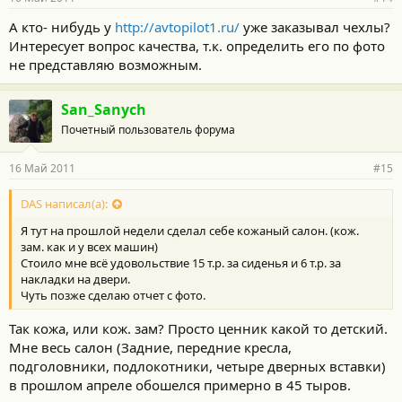
А кто- нибудь у
http://avtopilot1.ru/
уже заказывал чехлы?
Интересует вопрос качества, т.к. определить его по фото
не представляю возможным.
San_Sanych
Почетный пользователь форума
16 Май 2011
#15
DAS написал(а):
Я тут на прошлой недели сделал себе кожаный салон. (кож.
зам. как и у всех машин)
Стоило мне всё удовольствие 15 т.р. за сиденья и 6 т.р. за
накладки на двери.
Чуть позже сделаю отчет с фото.
Так кожа, или кож. зам? Просто ценник какой то детский.
Мне весь салон (Задние, передние кресла,
подголовники, подлокотники, четыре дверных вставки)
в прошлом апреле обошелся примерно в 45 тыров.