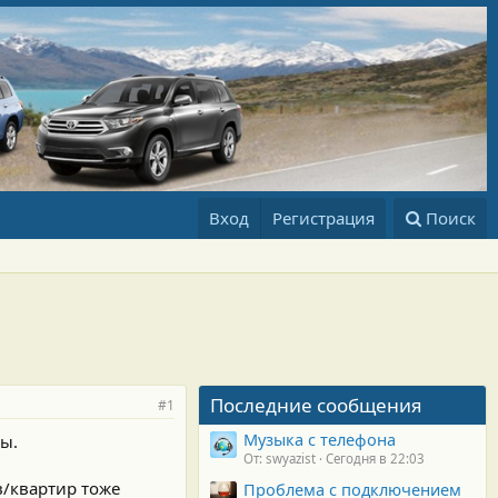
Вход
Регистрация
Поиск
Последние сообщения
#1
Музыка с телефона
ы.
От: swyazist
Сегодня в 22:03
в/квартир тоже
Проблема с подключением