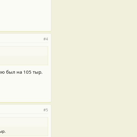
#4
ию был на 105 тыр.
#5
ыр.