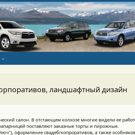
корпоративов, ландшафтный дизайн
еский салон. В отстающем колхозе многие видели ее работ
с напарницей поставляют заказные торты и пирожные.
ключ"), оформление свадеб/копроративов, а также особняко