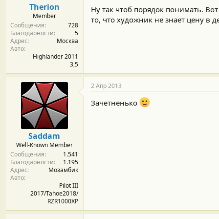
Therion
Ну так чтоб порядок понимать. Во
Member
то, что художник не знает цену в д
Сообщения
728
Благодарности
5
Адрес
Москва
Авто
Highlander 2011
3,5
2 Апр 2013
Зачетненько
Saddam
Well-Known Member
Сообщения
1.541
Благодарности
1.195
Адрес
Мозамбик
Авто
Pilot III
2017/Tahoe2018/
RZR1000XP