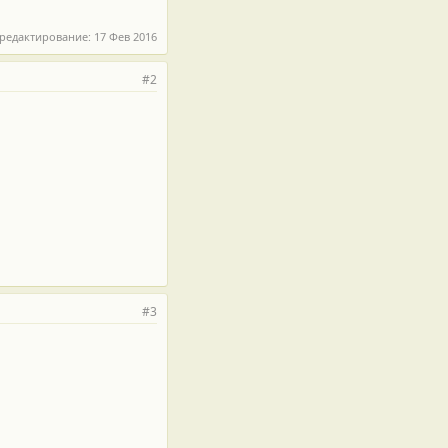
 редактирование:
17 Фев 2016
#2
#3