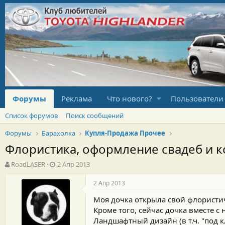
Форумы
Реклама
Что нового?
Пользователи
Список форумов
Поиск сообщений
Форумы
Барахолка
Купля-Продажа Прочее
Флористика, оформление свадеб и 
А
Д
RoadLASER
2 Апр 2013
в
а
т
т
2 Апр 2013
о
а
Моя дочка открыла свой флористич
р
н
т
а
Кроме того, сейчас дочка вместе 
е
ч
Ландшафтный дизайн (в т.ч. "под 