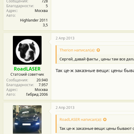
Сообщения
728
Благодарности
5
Адрес
Москва
Авто
Highlander 2011
3,5
2 Апр 2013
Therion написал(а):
Сергей, давай факты , цены там все дел
RoadLASER
Так це-ж заказные вещи: цены быв
Статский советчик
Сообщения
20.940
Благодарности
7.957
Адрес
Москва
Авто
Гибрид 2006
2 Апр 2013
RoadLASER написал(а):
Так це-ж заказные вещи: цены бывают 