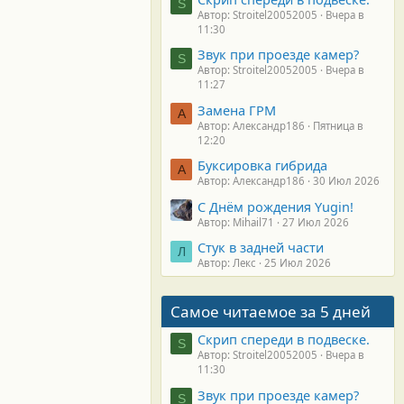
S
Автор: Stroitel20052005
Вчера в
11:30
Звук при проезде камер?
S
Автор: Stroitel20052005
Вчера в
11:27
Замена ГРМ
А
Автор: Александр186
Пятница в
12:20
Буксировка гибрида
А
Автор: Александр186
30 Июл 2026
С Днём рождения Yugin!
Автор: Mihail71
27 Июл 2026
Стук в задней части
Л
Автор: Лекс
25 Июл 2026
Самое читаемое за 5 дней
Скрип спереди в подвеске.
S
Автор: Stroitel20052005
Вчера в
11:30
Звук при проезде камер?
S