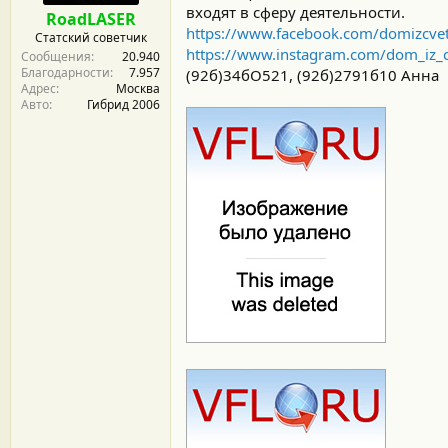
м
а
входят в сферу деятельности.
RoadLASER
ы
л
https://www.facebook.com/domizcve
Статский советчик
а
https://www.instagram.com/dom_iz_c
Сообщения
20.940
Благодарности
7.957
(92б)34бО521, (92б)2791б10 Анна
Адрес
Москва
Авто
Гибрид 2006