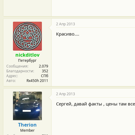
2 Апр 2013
Красиво....
nickditlov
Петербург
Сообщения
2.079
Благодарности
352
Адрес
СПб
Авто
Rx450h 2011
2 Апр 2013
Сергей, давай факты , цены там все
Therion
Member