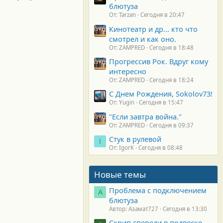
блютуза
От: Tarzan
Сегодня в 20:47
Кинотеатр и др... кто что
смотрел и как оно.
От: ZAMPRED
Сегодня в 18:48
Прогрессив Рок. Вдруг кому
интересно
От: ZAMPRED
Сегодня в 18:24
С Днем Рождения, Sokolov73!
От: Yugin
Сегодня в 15:47
"Если завтра война."
От: ZAMPRED
Сегодня в 09:37
Стук в рулевой
I
От: IgorK
Сегодня в 08:48
Новые темы
Проблема с подключением
А
блютуза
Автор: Азамат727
Сегодня в 13:30
Скрип спереди в подвеске.