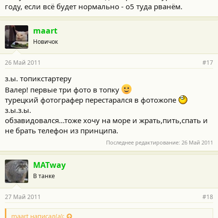
году, если всё будет нормально - о5 туда рванём.
maart
Новичок
26 Май 2011
#17
з.ы. топикстартеру
Валер! первые три фото в топку
турецкий фотографер перестарался в фотожопе
з.ы.з.ы.
обзавидовался...тоже хочу на море и жрать,пить,спать и
не брать телефон из принципа.
Последнее редактирование:
26 Май 2011
MATway
В танке
27 Май 2011
#18
maart написал(а):