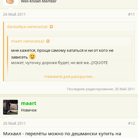
Well-Known Member
26 Май 2011
#11
daraseliya написал(а):
maart написал(а):
мне кажется, проще самому кататься и ни от кого не
зависеть
может, чуточку дороже будет, но всё же...[/QUOTE
Нажмите для раскрытия...
Если всё самому организовывать, как раз дешевле
получиться.
Последнее редактирование:
26 Май 2011
Нажмите для раскрытия...
Один перелет съест всю экономию. Можете сами порыть инет
и все увидеть.
maart
А я с семьей 2-го июня вот сюда
Новичок
http://www.tophotels.ru/main/hotel/al27958/
улетаем с Питера ,
если Вулкан нам погоду не подправит.
Матвей, С возвращением.Хорошего лета дома.
26 Май 2011
#12
Михаил - перелёты можно по дешмански купить на