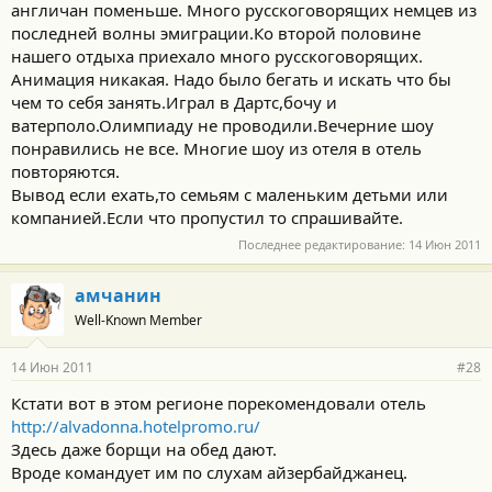
англичан поменьше. Много русскоговорящих немцев из
последней волны эмиграции.Ко второй половине
нашего отдыха приехало много русскоговорящих.
Анимация никакая. Надо было бегать и искать что бы
чем то себя занять.Играл в Дартс,бочу и
ватерполо.Олимпиаду не проводили.Вечерние шоу
понравились не все. Многие шоу из отеля в отель
повторяются.
Вывод если ехать,то семьям с маленьким детьми или
компанией.Если что пропустил то спрашивайте.
Последнее редактирование:
14 Июн 2011
амчанин
Well-Known Member
14 Июн 2011
#28
Кстати вот в этом регионе порекомендовали отель
http://alvadonna.hotelpromo.ru/
Здесь даже борщи на обед дают.
Вроде командует им по слухам айзербайджанец.