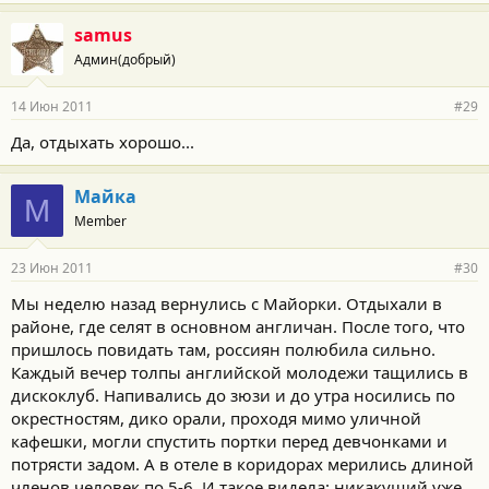
samus
Админ(добрый)
14 Июн 2011
#29
Да, отдыхать хорошо...
Майка
М
Member
23 Июн 2011
#30
Мы неделю назад вернулись с Майорки. Отдыхали в
районе, где селят в основном англичан. После того, что
пришлось повидать там, россиян полюбила сильно.
Каждый вечер толпы английской молодежи тащились в
дискоклуб. Напивались до зюзи и до утра носились по
окрестностям, дико орали, проходя мимо уличной
кафешки, могли спустить портки перед девчонками и
потрясти задом. А в отеле в коридорах мерились длиной
членов человек по 5-6. И такое видела: никакущий уже