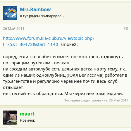
Mrs.Rainbow
я тут рядом припаркуюсь..
26 Май 2011
#8
http://www.forum.kia-club.ru/viewtopic.php?
f=75&t=30473&start=1140
:smoke2:
народ, если кто любит и имеет возможность отдохнуть
по горящим путёвкам - велкам.
на соседнм автоклубе есть цельная ветка на эту тему, т.к.
одна из наших одноклубниц (Юля Белиссима) работает в
тур.агентстве и регулярно через неё почти весь клуб
отдыхает.
не стесняйтесь обращаться. Мы через неё тоже ездили.
Последнее редактирование:
26 Май 2011
maart
Новичок