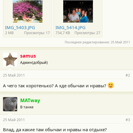
IMG_5403.JPG
IMG_5414.JPG
2 MB
Просмотры: 17
734,7 KB
Просмотры: 27
Последнее редактирование:
25 Май 2011
samus
Админ(добрый)
25 Май 2011
#2
А чего так коротенько? А хде обычаи и нравы?
MATway
В танке
25 Май 2011
#3
Влад, да какие там обычаи и нравы на отдыхе?