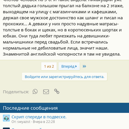
толстый дядька голышом прыгал на балконе на 2 этаже,
выходящем на улицу с магазинчиками и кафешками,
держал свое мужское достоинство как шланг и писал на
прохожих... А девахи у них просто надувные матрасы-
толстые в боках и щеках, но в коротюсеньких шортах и
юбках. Они туда любят приезжать на девишники-
мальчишники перед свадьбой. Если встречались
нормальные не дебиловатые лица, значит наши.
Знаменитой английской чопорности я там не увидела.
Last
1 из 2
Вперёд
Войдите или зарегистрируйтесь для ответа.
WhatsApp
Электронная почта
Ссылка
Поделиться:
Последние сообщения
Скрип спереди в подвеске.
От: swyazist
Вчера в 22:28