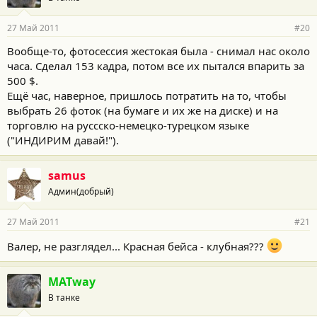
27 Май 2011
#20
Вообще-то, фотосессия жестокая была - снимал нас около
часа. Сделал 153 кадра, потом все их пытался впарить за
500 $.
Ещё час, наверное, пришлось потратить на то, чтобы
выбрать 26 фоток (на бумаге и их же на диске) и на
торговлю на руссско-немецко-турецком языке
("ИНДИРИМ давай!").
samus
Админ(добрый)
27 Май 2011
#21
Валер, не разглядел... Красная бейса - клубная???
MATway
В танке