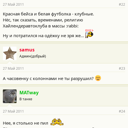
27 Май 2011
#22
Красная бейса и белая футболка - клубные.
Нёс, так сказать, временами, религию
Хайлендеравтоклуба в массы :rabbi:
Ну и потратился на одёжку не зря же...
samus
Админ(добрый)
27 Май 2011
#23
А часовенку с колоннами не ты разрушил?
MATway
В танке
27 Май 2011
#24
Нее, я столько не пил