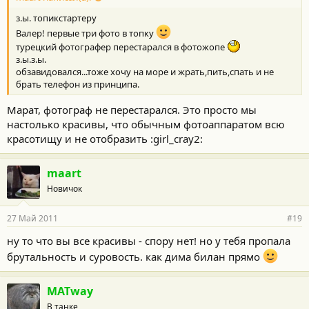
з.ы. топикстартеру
Валер! первые три фото в топку
турецкий фотографер перестарался в фотожопе
з.ы.з.ы.
обзавидовался...тоже хочу на море и жрать,пить,спать и не
брать телефон из принципа.
Марат, фотограф не перестарался. Это просто мы
настолько красивы, что обычным фотоаппаратом всю
красотищу и не отобразить :girl_cray2:
maart
Новичок
27 Май 2011
#19
ну то что вы все красивы - спору нет! но у тебя пропала
брутальность и суровость. как дима билан прямо
MATway
В танке