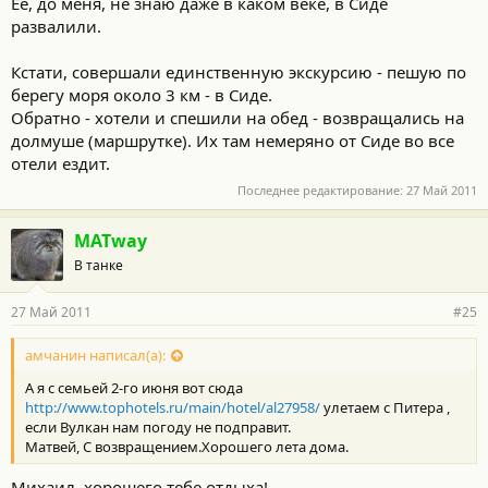
Её, до меня, не знаю даже в каком веке, в Сиде
развалили.
Кстати, совершали единственную экскурсию - пешую по
берегу моря около 3 км - в Сиде.
Обратно - хотели и спешили на обед - возвращались на
долмуше (маршрутке). Их там немеряно от Сиде во все
отели ездит.
Последнее редактирование:
27 Май 2011
MATway
В танке
27 Май 2011
#25
амчанин написал(а):
А я с семьей 2-го июня вот сюда
http://www.tophotels.ru/main/hotel/al27958/
улетаем с Питера ,
если Вулкан нам погоду не подправит.
Матвей, С возвращением.Хорошего лета дома.
Михаил, хорошего тебе отдыха!