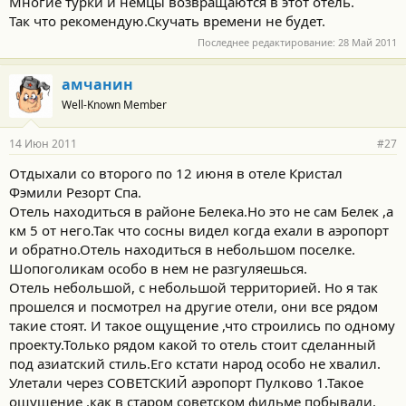
Многие турки и немцы возвращаются в этот отель.
Так что рекомендую.Скучать времени не будет.
Последнее редактирование:
28 Май 2011
амчанин
Well-Known Member
14 Июн 2011
#27
Отдыхали со второго по 12 июня в отеле Кристал
Фэмили Резорт Спа.
Отель находиться в районе Белека.Но это не сам Белек ,а
км 5 от него.Так что сосны видел когда ехали в аэропорт
и обратно.Отель находиться в небольшом поселке.
Шопоголикам особо в нем не разгуляешься.
Отель небольшой, с небольшой территорией. Но я так
прошелся и посмотрел на другие отели, они все рядом
такие стоят. И такое ощущение ,что строились по одному
проекту.Только рядом какой то отель стоит сделанный
под азиатский стиль.Его кстати народ особо не хвалил.
Улетали через СОВЕТСКИЙ аэропорт Пулково 1.Такое
ощущение ,как в старом советском фильме побывали.