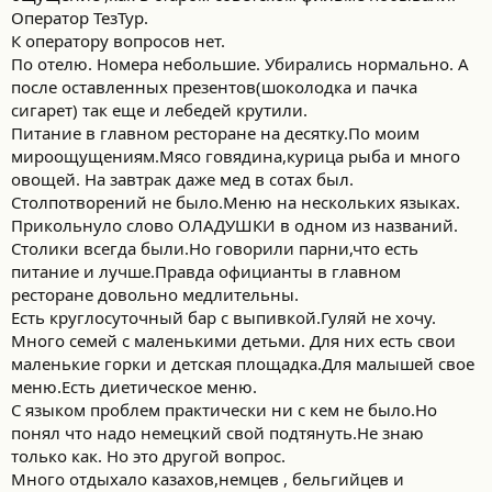
Оператор ТезТур.
К оператору вопросов нет.
По отелю. Номера небольшие. Убирались нормально. А
после оставленных презентов(шоколодка и пачка
сигарет) так еще и лебедей крутили.
Питание в главном ресторане на десятку.По моим
мироощущениям.Мясо говядина,курица рыба и много
овощей. На завтрак даже мед в сотах был.
Столпотворений не было.Меню на нескольких языках.
Прикольнуло слово ОЛАДУШКИ в одном из названий.
Столики всегда были.Но говорили парни,что есть
питание и лучше.Правда официанты в главном
ресторане довольно медлительны.
Есть круглосуточный бар с выпивкой.Гуляй не хочу.
Много семей с маленькими детьми. Для них есть свои
маленькие горки и детская площадка.Для малышей свое
меню.Есть диетическое меню.
С языком проблем практически ни с кем не было.Но
понял что надо немецкий свой подтянуть.Не знаю
только как. Но это другой вопрос.
Много отдыхало казахов,немцев , бельгийцев и