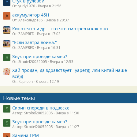
Стук в рулевой
Y
От: yuriy1976
Вчера в 21:56
аккумулятор 45H
А
От: Александр186
Вчера в 20:37
Кинотеатр и др... кто что смотрел и как оно.
От: ZAMPRED
Вчера в 17:03
"Если завтра война."
От: ZAMPRED
Вчера в 16:31
Звук при проезде камер?
S
От: Stroitel20052005
Вчера в 12:53
Хай продан, да здравствует Туарег))) Или Китай наше
всё)))
От: Карлсон
Вчера в 12:19
Новые темы
Скрип спереди в подвеске.
S
Автор: Stroitel20052005
Вчера в 11:30
Звук при проезде камер?
S
Автор: Stroitel20052005
Вчера в 11:27
Замена ГРМ
А