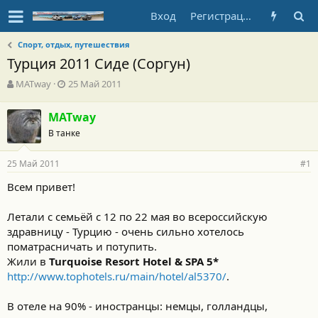
Вход
Регистрация
Спорт, отдых, путешествия
Турция 2011 Сиде (Соргун)
А
Д
MATway
25 Май 2011
в
а
т
т
MATway
о
а
В танке
р
н
т
а
е
ч
25 Май 2011
#1
м
а
ы
л
Всем привет!
а
Летали с семьёй с 12 по 22 мая во всероссийскую
здравницу - Турцию - очень сильно хотелось
поматрасничать и потупить.
Жили в
Turquoise Resort Hotel & SPA 5*
http://www.tophotels.ru/main/hotel/al5370/
.
В отеле на 90% - иностранцы: немцы, голландцы,