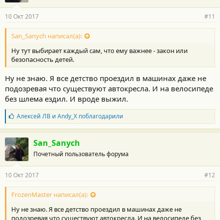
10 Окт 2017
#11
San_Sanych написал(а):
Ну тут выбирает каждый сам, что ему важнее - закон или
безопасность детей.
Ну не знаю. Я все детство проездил в машинах даже не
подозревая что существуют автокресла. И на велосипеде
без шлема ездил. И вроде выжил.
Б
Алексей ЛВ
и
Andy_X
поблагодарили
л
а
г
San_Sanych
о
Почетный пользователь форума
д
а
р
10 Окт 2017
#12
н
о
с
FrozenMaster написал(а):
т
Ну не знаю. Я все детство проездил в машинах даже не
и
:
подозревая что существуют автокресла. И на велосипеде без