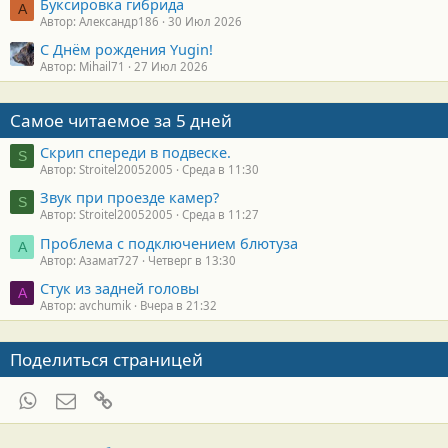
Буксировка гибрида
А
Автор: Александр186
30 Июл 2026
С Днём рождения Yugin!
Автор: Mihail71
27 Июл 2026
Самое читаемое за 5 дней
Скрип спереди в подвеске.
S
Автор: Stroitel20052005
Среда в 11:30
Звук при проезде камер?
S
Автор: Stroitel20052005
Среда в 11:27
Проблема с подключением блютуза
А
Автор: Азамат727
Четверг в 13:30
Стук из задней головы
A
Автор: avchumik
Вчера в 21:32
Поделиться страницей
WhatsApp
Электронная почта
Ссылка