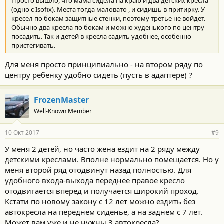
Просто вышло, что мама сидела на краю и два детских кресла
(одно с Isofix). Места тогда маловато , и сидишь в притирку. У
кресел по бокам защитные стенки, поэтому третье не войдет.
Обычно два кресла по бокам и можно худенького по центру
посадить. Так и детей в кресла садить удобнее, особенно
пристегивать.
Для меня просто принципиально - на втором ряду по
центру ребенку удобно сидеть (пусть в адаптере) ?
FrozenMaster
Well-Known Member
10 Окт 2017
#9
У меня 2 детей, но часто жена ездит на 2 ряду между
детскими креслами. Вполне нормально помещается. Но у
меня второй ряд отодвинут назад полностью. Для
удобного входа-выхода переднее правое кресло
отодвигается вперед и получается широкий проход.
Кстати по новому закону с 12 лет можно ездить без
автокресла на переднем сиденье, а на заднем с 7 лет.
Может вам уже и не нужны 3 автокресла?