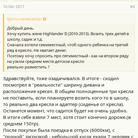
10 Окт 2017
#4
Igorru написал(а):
Добрый день.
Хочу купить жене Highlander II (2010-2013). Возить трех детей в
школу, садик и т.д.
Сначала хотели семиместный, чтоб одного ребенка на третий
ряд в кресло. Не хватает денег.
Поэтому хочу спросить про пятиместный - как на втором ряду
на узком среднем месте детское кресло
реально разместить ?
Здравствуйте, тоже озадачивался. В итоге - сходил
посмотрел в "реальности" ширину дивана и
расположение кресел. В общем полноценные три кресла
не поставить, если планируете возить кого-то в школу,
то реально два кресла и адаптер (сиденье от кресла).
Останется момент, что садится будет не очень удобно.
В итоге себе взяли 7 мест, хотя стоит конечно дороже.(в
среднем 150тр).
После покупки была поездка в отпуск (6000км), с
"полной" загрузкой - небольшой кусок ехали 7 человек с