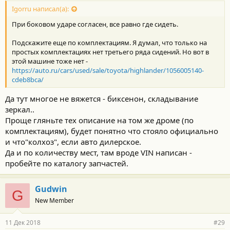
Igorru написал(а):
При боковом ударе согласен, все равно где сидеть.
Подскажите еще по комплектациям. Я думал, что только на
простых комплектациях нет третьего ряда сидений. Но вот в
этой машине тоже нет -
https://auto.ru/cars/used/sale/toyota/highlander/1056005140-
cdeb8bca/
Да тут многое не вяжется - биксенон, складывание
зеркал..
Проще гляньте тех описание на том же дроме (по
комплектациям), будет понятно что стояло официально
и что"колхоз", если авто дилерское.
Да и по количеству мест, там вроде VIN написан -
пробейте по каталогу запчастей.
Gudwin
G
New Member
11 Дек 2018
#29