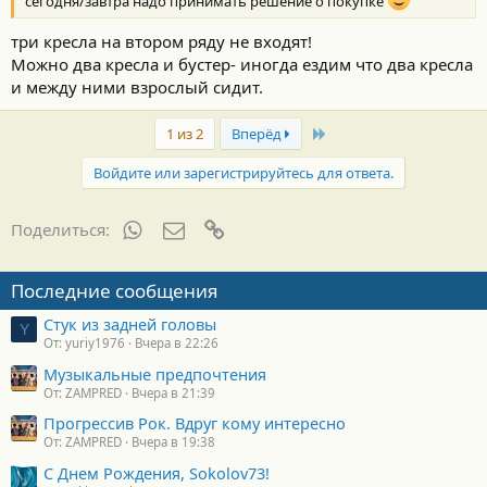
сегодня/завтра надо принимать решение о покупке
три кресла на втором ряду не входят!
Можно два кресла и бустер- иногда ездим что два кресла
и между ними взрослый сидит.
Last
1 из 2
Вперёд
Войдите или зарегистрируйтесь для ответа.
WhatsApp
Электронная почта
Ссылка
Поделиться:
Последние сообщения
Стук из задней головы
Y
От: yuriy1976
Вчера в 22:26
Музыкальные предпочтения
От: ZAMPRED
Вчера в 21:39
Прогрессив Рок. Вдруг кому интересно
От: ZAMPRED
Вчера в 19:38
С Днем Рождения, Sokolov73!