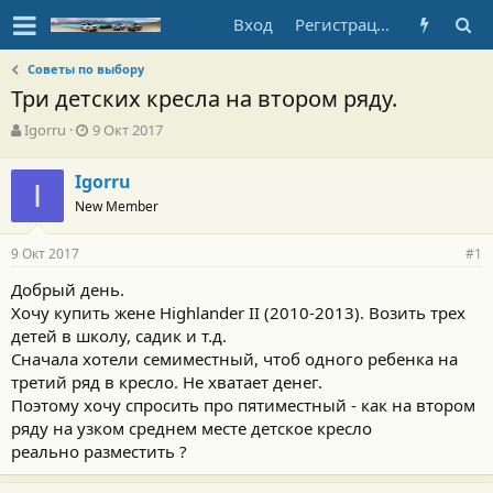
Вход
Регистрация
Советы по выбору
Три детских кресла на втором ряду.
А
Д
Igorru
9 Окт 2017
в
а
т
т
Igorru
о
I
а
New Member
р
н
т
а
е
ч
9 Окт 2017
#1
м
а
ы
л
Добрый день.
а
Хочу купить жене Highlander II (2010-2013). Возить трех
детей в школу, садик и т.д.
Сначала хотели семиместный, чтоб одного ребенка на
третий ряд в кресло. Не хватает денег.
Поэтому хочу спросить про пятиместный - как на втором
ряду на узком среднем месте детское кресло
реально разместить ?