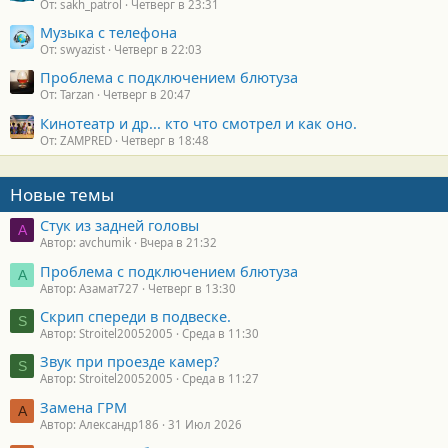
От: sakh_patrol
Четверг в 23:31
Музыка с телефона
От: swyazist
Четверг в 22:03
Проблема с подключением блютуза
От: Tarzan
Четверг в 20:47
Кинотеатр и др... кто что смотрел и как оно.
От: ZAMPRED
Четверг в 18:48
Новые темы
Стук из задней головы
A
Автор: avchumik
Вчера в 21:32
Проблема с подключением блютуза
А
Автор: Азамат727
Четверг в 13:30
Скрип спереди в подвеске.
S
Автор: Stroitel20052005
Среда в 11:30
Звук при проезде камер?
S
Автор: Stroitel20052005
Среда в 11:27
Замена ГРМ
А
Автор: Александр186
31 Июл 2026