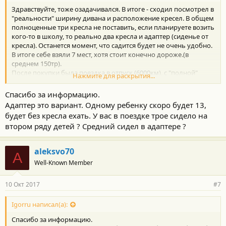
Здравствуйте, тоже озадачивался. В итоге - сходил посмотрел в
"реальности" ширину дивана и расположение кресел. В общем
полноценные три кресла не поставить, если планируете возить
кого-то в школу, то реально два кресла и адаптер (сиденье от
кресла). Останется момент, что садится будет не очень удобно.
В итоге себе взяли 7 мест, хотя стоит конечно дороже.(в
среднем 150тр).
После покупки была поездка в отпуск (6000км), с "полной"
Нажмите для раскрытия...
загрузкой - небольшой кусок ехали 7 человек с вещами. По
итогу - сидеть втроем на втором ряду долго сложно, да и
Спасибо за информацию.
садиться тоже не удобно.
Адаптер это вариант. Одному ребенку скоро будет 13,
будет без кресла ехать. У вас в поездке трое сидело на
втором ряду детей ? Средний сидел в адаптере ?
aleksvo70
A
Well-Known Member
10 Окт 2017
#7
Igorru написал(а):
Спасибо за информацию.