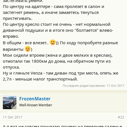
застегивать ремни.
По центру на адаптере - сама пролезет в салон и
застегнет ремень, а иначе замаетесь тянуться
пристегивать.
По центру кресло стоит не очень - нет нормальной
диванной подушки и в итоге оно "болтается" влево-
вправо.
В общем - все влезет..
)) По ходу попробуете разные
варианты
)
Мои сидели втроем (жена и двое мелких в креслах),
отмотали так 1800км до дома, на обратном пути из
отпуска.
Ну и гляньте Venza - там диван под три места, опять же
2,7л - меньше налог транспортный.
Последнее редактирование:
11 Окт 2017
FrozenMaster
Well-Known Member
11 Окт 2017
#22
А я вот не совсем понимаю почему на переднее сиденье