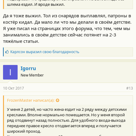
шлема ездил. И вроде выжил.
Да я тоже выжил. Тол из снарядов выплавлял, патроны в
костёр кидал. Да мало ли что мы делали в своём детстве.
Я уже писал на страницах этого форума, что тем, чем мы
занимались в своём детстве сейчас потянет на 2-3
тяжёлые статьи.
Б
Карлсон
выразил свою благодарность
л
а
г
Igorru
I
о
New Member
д
а
р
10 Окт 2017
#13
н
о
с
FrozenMaster написал(а):
т
У меня 2 детей, но часто жена ездит на 2 ряду между детскими
и
:
креслами. Вполне нормально помещается. Но у меня второй
ряд отодвинут назад полностью. Для удобного входа-выхода
переднее правое кресло отодвигается вперед и получается
широкий проход.