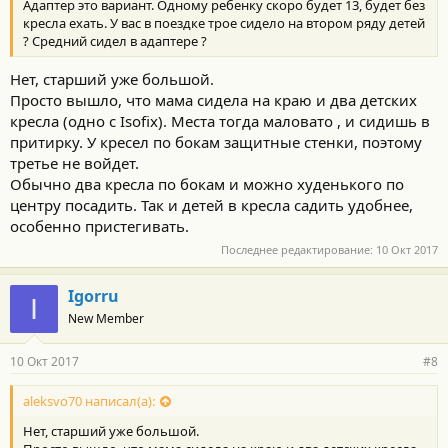
Адаптер это вариант. Одному ребенку скоро будет 13, будет без
кресла ехать. У вас в поездке трое сидело на втором ряду детей
? Средний сидел в адаптере ?
Нет, старший уже большой.
Просто вышло, что мама сидела на краю и два детских
кресла (одно с Isofix). Места тогда маловато , и сидишь в
притирку. У кресел по бокам защитные стенки, поэтому
третье не войдет.
Обычно два кресла по бокам и можно худенького по
центру посадить. Так и детей в кресла садить удобнее,
особенно пристегивать.
Последнее редактирование:
10 Окт 2017
Igorru
I
New Member
10 Окт 2017
#8
aleksvo70 написал(а):
Нет, старший уже большой.