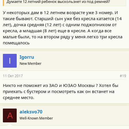
Думаете 12 летний ребенок выскользнет из под ремней?
У некоторых дам в 12 летнем возрасте уже 3 номер. И
такие бывают. Старший сын уже без кресла катается (14
лет), дочка средняя (12 лет) с одним поджопником от
кресла, а младшая (8 лет) еще в кресле. А когда все
малые были, то на втором ряду у меня легко три кресла
помещалось
Igorru
I
New Member
11 Окт 2017
#19
Никто не поможет из ЗАО и ЮЗАО Москвы ? Хотел бы
приехать с бустером и посмотреть как он встанет на
среднее место.
aleksvo70
A
Well-Known Member