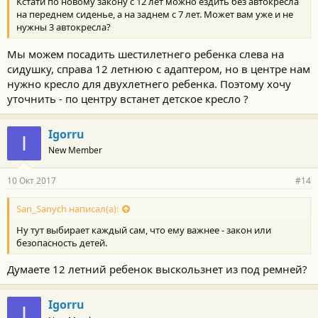
Кстати по новому закону с 12 лет можно ездить без автокресла
на переднем сиденье, а на заднем с 7 лет. Может вам уже и не
нужны 3 автокресла?
Мы можем посадить шестилетнего ребенка слева на
сидушку, справа 12 летнюю с адаптером, но в центре нам
нужно кресло для двухлетнего ребенка. Поэтому хочу
уточнить - по центру встанет детское кресло ?
Igorru
I
New Member
10 Окт 2017
#14
San_Sanych написал(а):
Ну тут выбирает каждый сам, что ему важнее - закон или
безопасность детей.
Думаете 12 летний ребенок выскользнет из под ремней?
Igorru
I