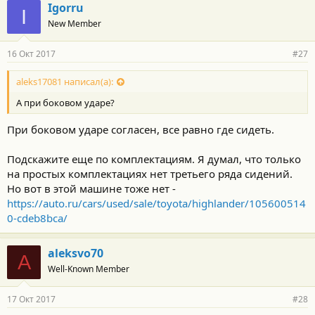
Igorru
I
New Member
16 Окт 2017
#27
aleks17081 написал(а):
А при боковом ударе?
При боковом ударе согласен, все равно где сидеть.
Подскажите еще по комплектациям. Я думал, что только
на простых комплектациях нет третьего ряда сидений.
Но вот в этой машине тоже нет -
https://auto.ru/cars/used/sale/toyota/highlander/105600514
0-cdeb8bca/
aleksvo70
A
Well-Known Member
17 Окт 2017
#28