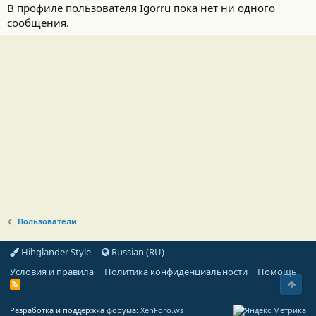
В профиле пользователя Igorru пока нет ни одного
сообщения.
Пользователи
Hihglander Style
Russian (RU)
Условия и правила
Политика конфиденциальности
Помощь
Свер
R
S
S
Разработка и поддержка форума:
XenForo.ws