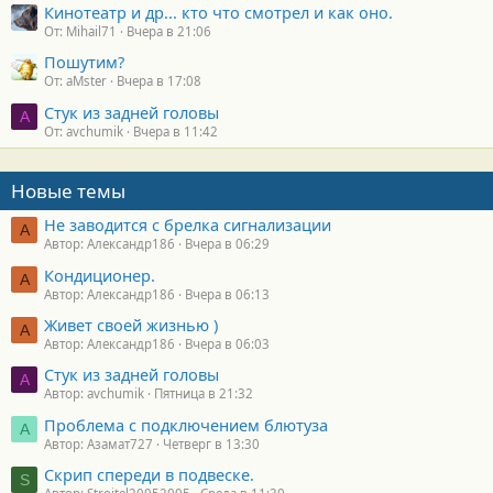
Кинотеатр и др... кто что смотрел и как оно.
От: Mihail71
Вчера в 21:06
Пошутим?
От: aMster
Вчера в 17:08
Стук из задней головы
A
От: avchumik
Вчера в 11:42
Новые темы
Не заводится с брелка сигнализации
А
Автор: Александр186
Вчера в 06:29
Кондиционер.
А
Автор: Александр186
Вчера в 06:13
Живет своей жизнью )
А
Автор: Александр186
Вчера в 06:03
Стук из задней головы
A
Автор: avchumik
Пятница в 21:32
Проблема с подключением блютуза
А
Автор: Азамат727
Четверг в 13:30
Скрип спереди в подвеске.
S