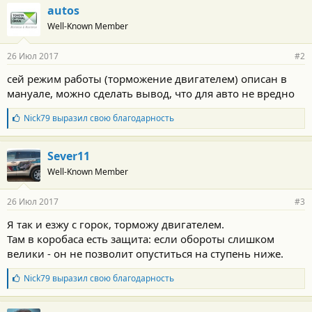
autos
Well-Known Member
26 Июл 2017
#2
сей режим работы (торможение двигателем) описан в
мануале, можно сделать вывод, что для авто не вредно
Б
Nick79
выразил свою благодарность
л
а
г
Sever11
о
Well-Known Member
д
а
р
26 Июл 2017
#3
н
о
Я так и езжу с горок, торможу двигателем.
с
Там в коробаса есть защита: если обороты слишком
т
и
велики - он не позволит опуститься на ступень ниже.
:
Б
Nick79
выразил свою благодарность
л
а
г