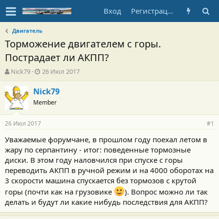
Вход
Регистрация
Двигатель
Торможение двигателем с горы.
Пострадает ли АКПП?
А
Д
Nick79
26 Июл 2017
в
а
т
т
Nick79
о
а
Member
р
н
т
а
26 Июл 2017
е
ч
#1
м
а
Уважаемые форумчане, в прошлом году поехал летом в
ы
л
жару по серпантину - итог: поведенные тормозные
а
диски. В этом году наловчился при спуске с горы
переводить АКПП в ручной режим и на 4000 оборотах на
3 скорости машина спускается без тормозов с крутой
горы (почти как на грузовике
). Вопрос можно ли так
делать и будут ли какие нибудь последствия для АКПП?