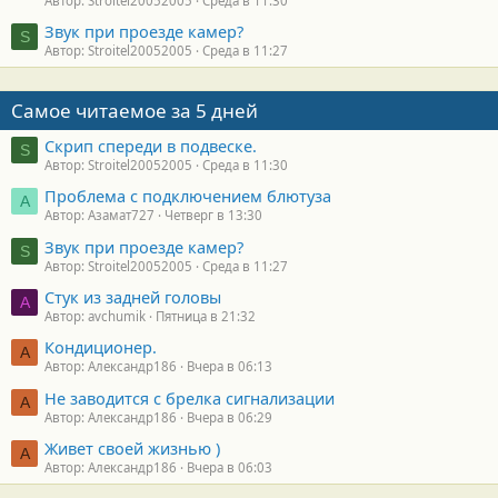
Автор: Stroitel20052005
Среда в 11:30
Звук при проезде камер?
S
Автор: Stroitel20052005
Среда в 11:27
Самое читаемое за 5 дней
Скрип спереди в подвеске.
S
Автор: Stroitel20052005
Среда в 11:30
Проблема с подключением блютуза
А
Автор: Азамат727
Четверг в 13:30
Звук при проезде камер?
S
Автор: Stroitel20052005
Среда в 11:27
Стук из задней головы
A
Автор: avchumik
Пятница в 21:32
Кондиционер.
А
Автор: Александр186
Вчера в 06:13
Не заводится с брелка сигнализации
А
Автор: Александр186
Вчера в 06:29
Живет своей жизнью )
А
Автор: Александр186
Вчера в 06:03