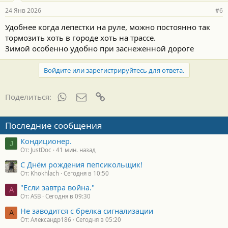
р
24 Янв 2026
#6
н
о
Удобнее когда лепестки на руле, можно постоянно так
с
тормозить хоть в городе хоть на трассе.
т
и
Зимой особенно удобно при заснеженной дороге
:
Войдите или зарегистрируйтесь для ответа.
WhatsApp
Электронная почта
Ссылка
Поделиться:
Последние сообщения
Кондиционер.
J
От: JustDoc
41 мин. назад
С Днём рождения пепсикольщик!
От: Khokhlach
Сегодня в 10:50
"Если завтра война."
A
От: ASB
Сегодня в 09:30
Не заводится с брелка сигнализации
А
От: Александр186
Сегодня в 05:20