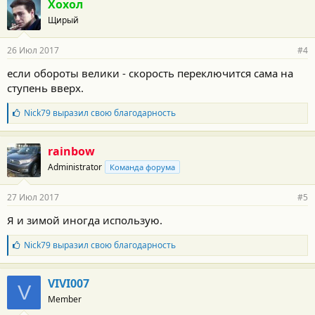
Хохол
о
Щирый
д
а
р
26 Июл 2017
#4
н
о
если обороты велики - скорость переключится сама на
с
ступень вверх.
т
и
:
Б
Nick79
выразил свою благодарность
л
а
г
rainbow
о
Administrator
Команда форума
д
а
р
27 Июл 2017
#5
н
о
Я и зимой иногда использую.
с
т
Б
Nick79
выразил свою благодарность
и
л
:
а
г
VIVI007
V
о
Member
д
а