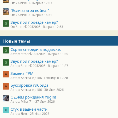
От: ZAMPRED
Вчера в 17:03
"Если завтра война."
От: ZAMPRED
Вчера в 16:31
Звук при проезде камер?
S
От: Stroitel20052005
Вчера в 12:53
Новые темы
Скрип спереди в подвеске.
S
Автор: Stroitel20052005
Вчера в 11:30
Звук при проезде камер?
S
Автор: Stroitel20052005
Вчера в 11:27
Замена ГРМ
А
Автор: Александр186
Пятница в 12:20
Буксировка гибрида
А
Автор: Александр186
30 Июл 2026
С Днём рождения Yugin!
Автор: Mihail71
27 Июл 2026
Стук в задней части
Л
Автор: Лекс
25 Июл 2026