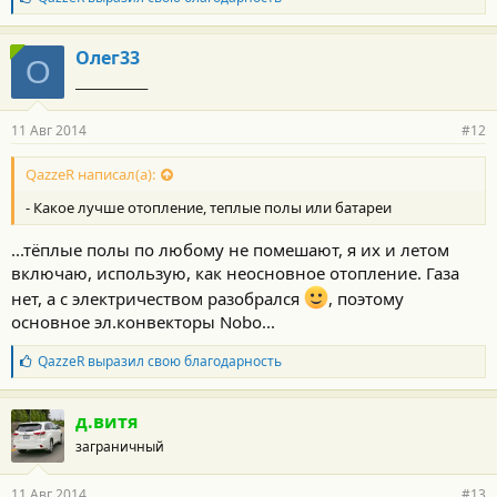
л
а
г
Олег33
О
о
_____________
д
а
р
11 Авг 2014
#12
н
о
с
QazzeR написал(а):
т
- Какое лучше отопление, теплые полы или батареи
и
:
...тёплые полы по любому не помешают, я их и летом
включаю, использую, как неосновное отопление. Газа
нет, а с электричеством разобрался
, поэтому
основное эл.конвекторы Nobo...
Б
QazzeR
выразил свою благодарность
л
а
г
д.витя
о
заграничный
д
а
р
11 Авг 2014
#13