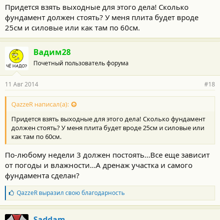
Придется взять выходные для этого дела! Сколько
фундамент должен стоять? У меня плита будет вроде
25см и силовые или как там по 60см.
Вадим28
Почетный пользователь форума
11 Авг 2014
#18
QazzeR написал(а):
Придется взять выходные для этого дела! Сколько фундамент
должен стоять? У меня плита будет вроде 25см и силовые или
как там по 60см.
По-любому недели 3 должен постоять...Все еще зависит
от погоды и влажности...А дренаж участка и самого
фундамента сделан?
Б
QazzeR
выразил свою благодарность
л
а
г
Saddam