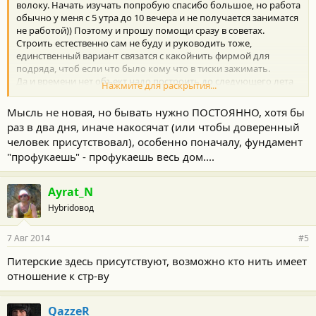
волоку. Начать изучать попробую спасибо большое, но работа
обычно у меня с 5 утра до 10 вечера и не получается заниматся
не работой)) Поэтому и прошу помощи сразу в советах.
Строить естественно сам не буду и руководить тоже,
единственный вариант связатся с какойнить фирмой для
подряда, чтоб если что было кому что в тиски зажимать.
Да и времени нет объект надо построить до следующего лета
Нажмите для раскрытия...
максимум до осени(
Планирую приезжать на объект принимать работу поэтапно.
Мысль не новая, но бывать нужно ПОСТОЯННО, хотя бы
Не плохоб былоб какогонить прораба верного найти) Да гдеж
раз в два дня, иначе накосячат (или чтобы доверенный
их взять))
человек присутствовал), особенно поначалу, фундамент
"профукаешь" - профукаешь весь дом....
Ayrat_N
Hybridовод
7 Авг 2014
#5
Питерские здесь присутствуют, возможно кто нить имеет
отношение к стр-ву
QazzeR