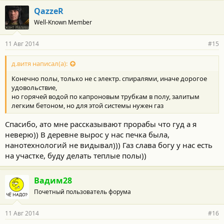
г
QazzeR
о
Well-Known Member
д
а
р
11 Авг 2014
#15
н
о
с
д.витя написал(а):
т
Конечно полы, только не с электр. спиралями, иначе дорогое
и
:
удовольствие,
но горячей водой по капроновым трубкам в полу, залитым
легким бетоном, но для этой системы нужен газ
Спасибо, ато мне рассказывают прорабы что гуд а я
неверю)) В деревне вырос у нас печка была,
нанотехнологий не видывал))) Газ слава богу у нас есть
на участке, буду делать теплые полы))
Вадим28
Почетный пользователь форума
11 Авг 2014
#16