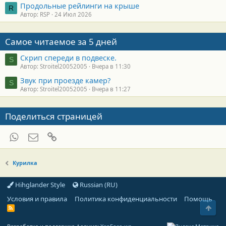
Продольные рейлинги на крыше
R
Автор: RSP
24 Июл 2026
Самое читаемое за 5 дней
Скрип спереди в подвеске.
S
Автор: Stroitel20052005
Вчера в 11:30
Звук при проезде камер?
S
Автор: Stroitel20052005
Вчера в 11:27
Поделиться страницей
WhatsApp
Электронная почта
Ссылка
Курилка
Hihglander Style
Russian (RU)
Условия и правила
Политика конфиденциальности
Помощь
Свер
R
S
S