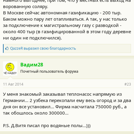
намного выгоднее, при том, что у местных есть выход на
ворованную соляру.
В Москве сейчас автономная газификацию - 200 тыр.
Баком можно пару лет отапливаться. А так, у нас только
за подключение к магистральному газу с разводкой -
около 400 тыр (в газифицированной в этом году деревне
ни один не подключился).
Б
QazzeR
выразил свою благодарность
л
а
г
Вадим28
о
Почетный пользователь форума
д
а
р
11 Авг 2014
#23
н
о
У меня знакомый заказывал теплонасос напрямую из
с
Германии... 2 узбека перекопали ему весь огород и за два
т
и
дня он все установил... Фирма насчитала 750000 руб., а
:
так обошлось около 300000...
P.S. Д.Витя писал про водяные полы...)))