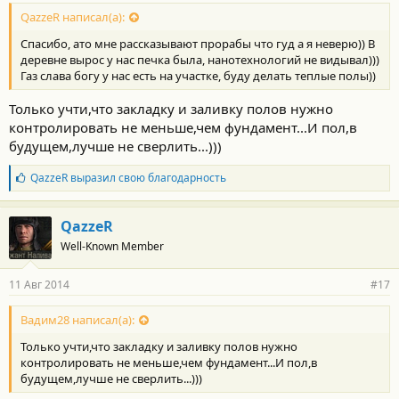
QazzeR написал(а):
Спасибо, ато мне рассказывают прорабы что гуд а я неверю)) В
деревне вырос у нас печка была, нанотехнологий не видывал)))
Газ слава богу у нас есть на участке, буду делать теплые полы))
Только учти,что закладку и заливку полов нужно
контролировать не меньше,чем фундамент...И пол,в
будущем,лучше не сверлить...)))
Б
QazzeR
выразил свою благодарность
л
а
г
QazzeR
о
Well-Known Member
д
а
р
11 Авг 2014
#17
н
о
с
Вадим28 написал(а):
т
Только учти,что закладку и заливку полов нужно
и
:
контролировать не меньше,чем фундамент...И пол,в
будущем,лучше не сверлить...)))