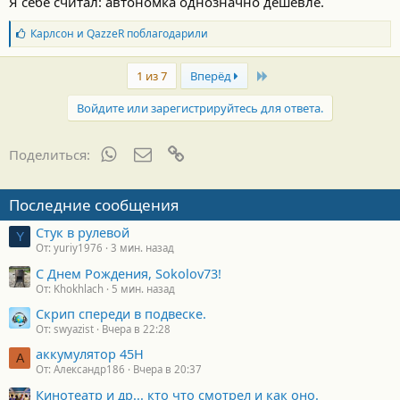
Я себе считал: автономка однозначно дешевле.
Б
Карлсон
и
QazzeR
поблагодарили
л
а
Last
г
1 из 7
Вперёд
о
д
Войдите или зарегистрируйтесь для ответа.
а
р
н
WhatsApp
Электронная почта
Ссылка
Поделиться:
о
с
т
Последние сообщения
и
:
Стук в рулевой
Y
От: yuriy1976
3 мин. назад
С Днем Рождения, Sokolov73!
От: Khokhlach
5 мин. назад
Скрип спереди в подвеске.
От: swyazist
Вчера в 22:28
аккумулятор 45H
А
От: Александр186
Вчера в 20:37
Кинотеатр и др... кто что смотрел и как оно.