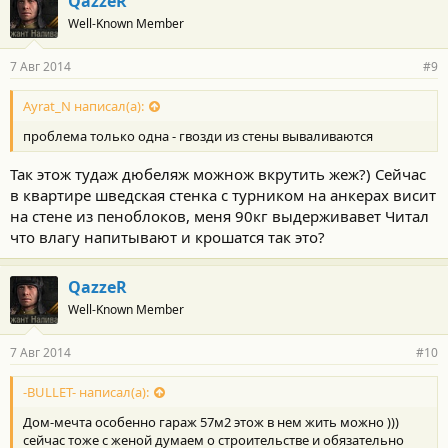
QazzeR
Well-Known Member
7 Авг 2014
#9
Ayrat_N написал(а):
проблема только одна - гвозди из стены вываливаются
Так этож тудаж дюбеляж можнож вкрутить жеж?) Сейчас
в квартире шведская стенка с турником на анкерах висит
на стене из пеноблоков, меня 90кг выдерживавет Читал
что влагу напитывают и крошатся так это?
QazzeR
Well-Known Member
7 Авг 2014
#10
-BULLET- написал(а):
Дом-мечта особенно гараж 57м2 этож в нем жить можно )))
сейчас тоже с женой думаем о строительстве и обязательно