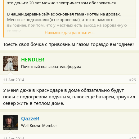
эти деньги 20 лет можно электричеством обогреваться.
В нашей деревне сейчас основная тема - котлы на дровах.
Местные подсчитали (я не проверял), что это намного
выгоднее, при том, что у местных есть выход на ворованную
соляру.
Нажмите для раскрытия...
В Москве сейчас автономная газификацию - 200 тыр. Баком
можно пару лет отапливаться. А так, у нас только за
Тоесть своя бочка с привозным газом гораздо выгоднее?
подключение к магистральному газу с разводкой - около 400
тыр (в газифицированной в этом году деревне ни один не
подключился).
HENDLER
Почетный пользователь форума
11 Авг 2014
#26
У меня даже в Краснодаре в доме обязательно будут
полы с подогревом водяным, плюс ещё батареи,приучил
север жить в теплом доме.
QazzeR
Well-Known Member
11 Авг 2014
#27