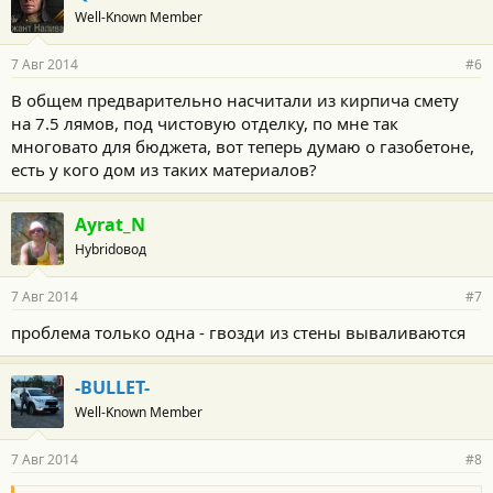
Well-Known Member
7 Авг 2014
#6
В общем предварительно насчитали из кирпича смету
на 7.5 лямов, под чистовую отделку, по мне так
многовато для бюджета, вот теперь думаю о газобетоне,
есть у кого дом из таких материалов?
Ayrat_N
Hybridовод
7 Авг 2014
#7
проблема только одна - гвозди из стены вываливаются
-BULLET-
Well-Known Member
7 Авг 2014
#8