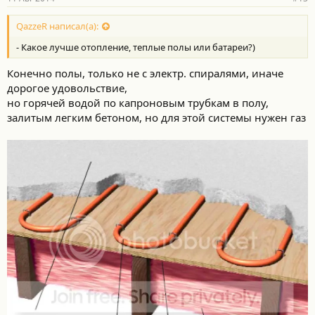
н
о
с
QazzeR написал(а):
т
- Какое лучше отопление, теплые полы или батареи?)
и
:
Конечно полы, только не с электр. спиралями, иначе
дорогое удовольствие,
но горячей водой по капроновым трубкам в полу,
залитым легким бетоном, но для этой системы нужен газ