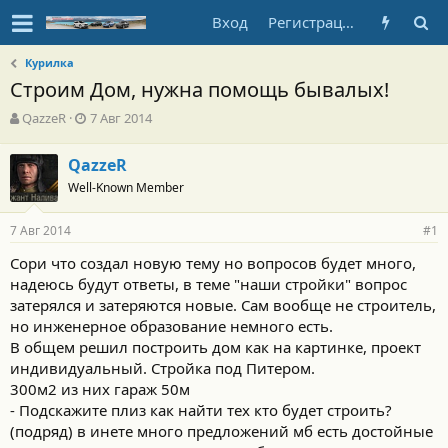
Вход
Регистрация
Курилка
Строим Дом, нужна помощь бывалых!
А
Д
QazzeR
7 Авг 2014
в
а
т
т
QazzeR
о
а
Well-Known Member
р
н
т
а
е
ч
7 Авг 2014
#1
м
а
ы
л
Сори что создал новую тему но вопросов будет много,
а
надеюсь будут ответы, в теме "наши стройки" вопрос
затерялся и затеряются новые. Сам вообще не строитель,
но инженерное образование немного есть.
В общем решил построить дом как на картинке, проект
индивидуальный. Стройка под Питером.
300м2 из них гараж 50м
- Подскажите плиз как найти тех кто будет строить?
(подряд) в инете много предложений мб есть достойные