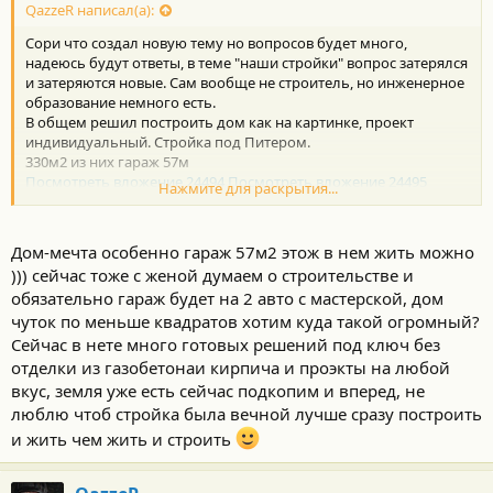
QazzeR написал(а):
Сори что создал новую тему но вопросов будет много,
надеюсь будут ответы, в теме "наши стройки" вопрос затерялся
и затеряются новые. Сам вообще не строитель, но инженерное
образование немного есть.
В общем решил построить дом как на картинке, проект
индивидуальный. Стройка под Питером.
330м2 из них гараж 57м
Посмотреть вложение 24494
Посмотреть вложение 24495
Нажмите для раскрытия...
- Подскажите плиз как найти тех кто будет строить? (подряд) в
инете много предложений мб есть достойные кому можно
верить, какие могут быть неожиданности. Мб кто имеет даже
Дом-мечта особенно гараж 57м2 этож в нем жить можно
такой бизнес?
))) сейчас тоже с женой думаем о строительстве и
- С газобетона или кирпича?
обязательно гараж будет на 2 авто с мастерской, дом
- Какое лучше отопление, теплые полы или батареи?)
- Какие инженерные сети необходимо делать сразу с проектом
чуток по меньше квадратов хотим куда такой огромный?
а какие можно и потом у дяди васи топором и такойто матери?
Сейчас в нете много готовых решений под ключ без
- Как чтобы не обманули с удорожанием в процессе?
отделки из газобетонаи кирпича и проэкты на любой
вкус, земля уже есть сейчас подкопим и вперед, не
люблю чтоб стройка была вечной лучше сразу построить
и жить чем жить и строить