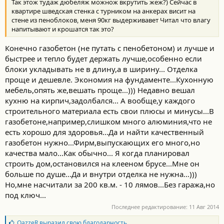
Так этож тудаж дюбеляж можнож вкрутить жеж?) Сейчас в
квартире шведская стенка с турником на анкерах висит на
стене из пеноблоков, меня 90кг выдерживавет Читал что влагу
напитывают и крошатся так это?
Конечно газобетон (не путать с пенобетоном) и лучше и
быстрее и тепло будет держать лучше,особенно если
блоки укладывать не в длину,а в ширину... Отделка
проще и дешевле. Экономия на фундаменте...Кухонную
мебель,опять же,вешать проще...))) Недавно вешал
кухню на кирпич,задолбался... А вообще,у каждого
строительного материала есть свои плюсы и минусы...В
газобетоне,например,слишком много алюминия,что не
есть хорошо для здоровья...Да и найти качественный
газобетон нужно...Фирм,выпускающих его много,но
качества мало...Как обычно... Я когда планировал
строить дом,остановился на клееном брусе...Мне он
больше по душе...Да и внутри отделка не нужна...)))
Но,мне насчитали за 200 кв.м. - 10 лямов...Без гаража,но
под ключ...
Последнее редактирование:
11 Авг 2014
Б
QazzeR
выразил свою благодарность