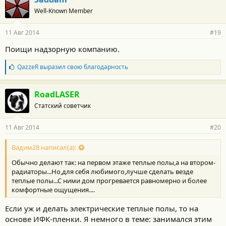
о
Well-Known Member
д
а
р
11 Авг 2014
#19
н
о
Поищи надзорную компанию.
с
т
Б
QazzeR
выразил свою благодарность
и
л
:
а
г
RoadLASER
о
Статский советчик
д
а
р
11 Авг 2014
#20
н
о
с
Вадим28 написал(а):
т
Обычно делают так: на первом этаже теплые полы,а на втором-
и
:
радиаторы...Но,для себя любимого,лучше сделать везде
теплые полы...С ними дом прогревается равномерно и более
комфортные ощущения....
Если уж и делать электрические теплые полы, то на
основе ИФК-пленки. Я немного в теме: занимался этим