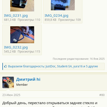
IMG_0231.jpg
IMG_0234.jpg
681,3 KB
Просмотры: 110
859,8 KB
Просмотры: 109
IMG_0232.jpg
545,2 KB
Просмотры: 115
Последнее редактирование:
16 Янв 2025
Б
Выразили благодарность:
JustDoc
,
Student-SA
,
yura16
и 5 другие
л
а
г
Дмитрий hi
о
Member
д
а
р
23 Июн 2025
#80
н
о
Добрый день, перестало открываться заднее стекло и
с