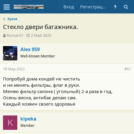
Вход
Регистрация
Кузов
Стекло двери багажника.
А
Д
Roman51
2 Май 2020
в
а
т
т
Alex 959
о
а
Well-Known Member
р
н
т
а
е
ч
18 Мар 2022
#61
м
а
ы
л
Попробуй дома кондей не чистить
а
и не менять фильтры, флаг в руки.
Меняю фильтр салона ( угольный) 2-а раза в год,
Осень-весна, антибак делаю сам.
Каждый хозяин своего здоровья
kipeka
K
Member