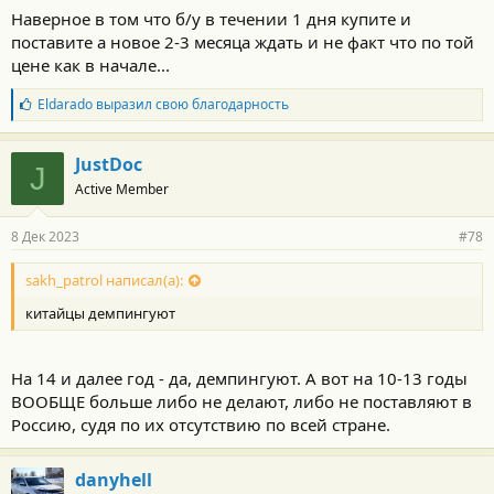
Наверное в том что б/у в течении 1 дня купите и
поставите а новое 2-3 месяца ждать и не факт что по той
цене как в начале...
Б
Eldarado
выразил свою благодарность
л
а
г
JustDoc
J
о
Active Member
д
а
р
8 Дек 2023
#78
н
о
с
sakh_patrol написал(а):
т
китайцы демпингуют
и
:
На 14 и далее год - да, демпингуют. А вот на 10-13 годы
ВООБЩЕ больше либо не делают, либо не поставляют в
Россию, судя по их отсутствию по всей стране.
danyhell