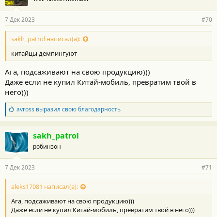
7 Дек 2023
#70
sakh_patrol написал(а):
китайцы демпингуют
Ага, подсаживают на свою продукцию)))
Даже если не купил Китай-мобиль, превратим твой в
него)))
Б
avross
выразил свою благодарность
л
а
г
sakh_patrol
о
робинзон
д
а
р
7 Дек 2023
#71
н
о
с
aleks17081 написал(а):
т
Ага, подсаживают на свою продукцию)))
и
:
Даже если не купил Китай-мобиль, превратим твой в него)))