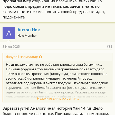
пропал зуммер открывания багажника( писк) хай 15
т
и
года, схема с предами не такая, как здесь в чате, по
:
схемам в нете не смог понять, какой пред на это идет,
подскажите
Антон Нвк
А
New Member
3 Июл 2025
#81
danyhell написал(а):
На днях заметил что не работает кнопка стекла багажника.
Почитав форумы в том числе и заграничные понял что дело
100% в кнопке. Прозвонил фишку и да, при нажатии кнопка не
звонилась. Снял кнопку и увидел что черный провод
отвалился под корень и висит в воздухе. Отковырял заводской
герметик, под ним белый пластик на фото с двумя точками, к
одной из этих точек был подпаян провод. Расковырял между
этими точками пластик там одна общая контактная площадка.
Нажмите для раскрытия...
Припаял к этой площадке провод и залил все снова
герметикой. Все работает
Здравствуйте! Аналогичная история Хай 14 г.в. Дело
И да, на алике есть новая кнопка за 50$
было в проводе на кнопке. Припаял, залил герметиком.