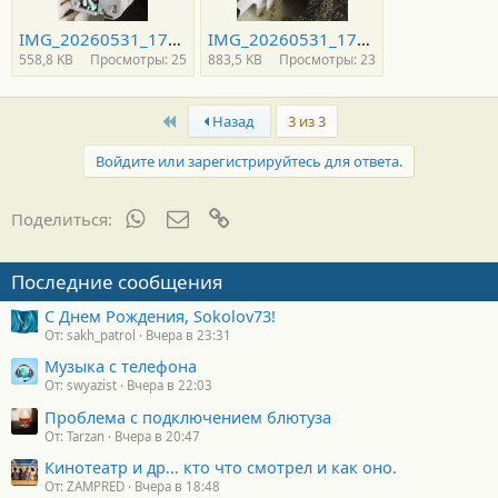
IMG_20260531_175201.jpg
IMG_20260531_173255.jpg
558,8 KB
Просмотры: 25
883,5 KB
Просмотры: 23
First
Назад
3 из 3
Войдите или зарегистрируйтесь для ответа.
WhatsApp
Электронная почта
Ссылка
Поделиться:
Последние сообщения
С Днем Рождения, Sokolov73!
От: sakh_patrol
Вчера в 23:31
Музыка с телефона
От: swyazist
Вчера в 22:03
Проблема с подключением блютуза
От: Tarzan
Вчера в 20:47
Кинотеатр и др... кто что смотрел и как оно.
От: ZAMPRED
Вчера в 18:48