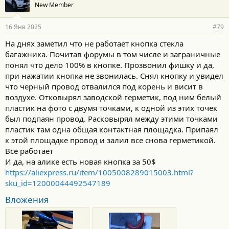
New Member
16 Янв 2025
#79
На днях заметил что не работает кнопка стекла
багажника. Почитав форумы в том числе и заграничные
понял что дело 100% в кнопке. Прозвонил фишку и да,
при нажатии кнопка не звонилась. Снял кнопку и увидел
что черный провод отвалился под корень и висит в
воздухе. Отковырял заводской герметик, под ним белый
пластик на фото с двумя точками, к одной из этих точек
был подпаян провод. Расковырял между этими точками
пластик там одна общая контактная площадка. Припаял
к этой площадке провод и залил все снова герметикой.
Все работает
И да, на алике есть новая кнопка за 50$
https://aliexpress.ru/item/1005008289015003.html?
sku_id=12000044492547189
Вложения