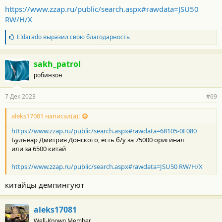
https://www.zzap.ru/public/search.aspx#rawdata=JSU50
RW/H/X
Б
Eldarado
выразил свою благодарность
л
а
г
sakh_patrol
о
робинзон
д
а
р
7 Дек 2023
#69
н
о
с
aleks17081 написал(а):
т
https://www.zzap.ru/public/search.aspx#rawdata=68105-0E080
и
:
Бульвар Дмитрия Донского, есть б/у за 75000 оригинал
или за 6500 китай
https://www.zzap.ru/public/search.aspx#rawdata=JSU50 RW/H/X
китайцы демпингуют
aleks17081
Well-Known Member