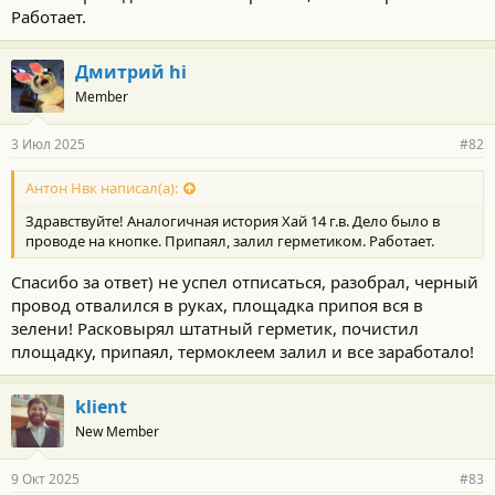
https://aliexpress.ru/item/1005008289015003.html?
Работает.
sku_id=12000044492547189
Дмитрий hi
Member
3 Июл 2025
#82
Антон Нвк написал(а):
Здравствуйте! Аналогичная история Хай 14 г.в. Дело было в
проводе на кнопке. Припаял, залил герметиком. Работает.
Спасибо за ответ) не успел отписаться, разобрал, черный
провод отвалился в руках, площадка припоя вся в
зелени! Расковырял штатный герметик, почистил
площадку, припаял, термоклеем залил и все заработало!
klient
New Member
9 Окт 2025
#83