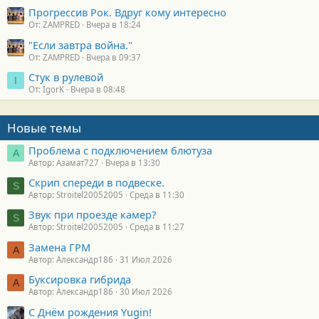
Прогрессив Рок. Вдруг кому интересно
От: ZAMPRED
Вчера в 18:24
"Если завтра война."
От: ZAMPRED
Вчера в 09:37
Стук в рулевой
I
От: IgorK
Вчера в 08:48
Новые темы
Проблема с подключением блютуза
А
Автор: Азамат727
Вчера в 13:30
Скрип спереди в подвеске.
S
Автор: Stroitel20052005
Среда в 11:30
Звук при проезде камер?
S
Автор: Stroitel20052005
Среда в 11:27
Замена ГРМ
А
Автор: Александр186
31 Июл 2026
Буксировка гибрида
А
Автор: Александр186
30 Июл 2026
С Днём рождения Yugin!