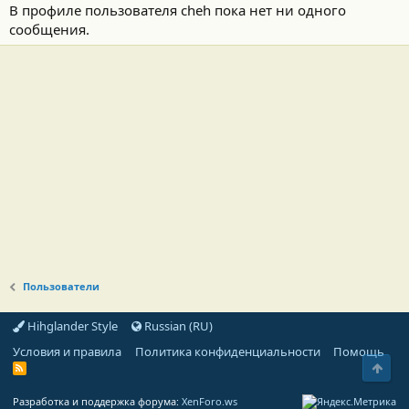
В профиле пользователя cheh пока нет ни одного
сообщения.
Пользователи
Hihglander Style
Russian (RU)
Условия и правила
Политика конфиденциальности
Помощь
Свер
R
S
S
Разработка и поддержка форума:
XenForo.ws