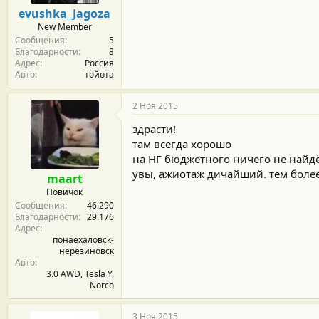
м
а
evushka_Jagoza
ы
л
New Member
а
Сообщения
5
Благодарности
8
Адрес
Россия
Авто
тойота
2 Ноя 2015
здрасти!
там всегда хорошо
на НГ бюджетного ничего не найдёт
увы, ажиотаж дичайший. тем более
maart
Новичок
Сообщения
46.290
Благодарности
29.176
Адрес
понаехаловск-
нерезиновск
Авто
3.0 AWD, Tesla Y,
Norco
3 Ноя 2015