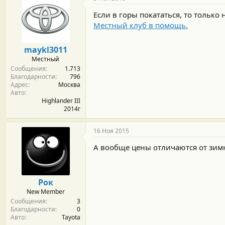
Если в горы покататься, то только 
Местный клуб в помощь.
maykl3011
Местный
Сообщения
1.713
Благодарности
796
Адрес
Москва
Авто
Highlander III
2014г
16 Ноя 2015
А вообще цены отличаются от зим
Рок
New Member
Сообщения
3
Благодарности
0
Авто
Tayota