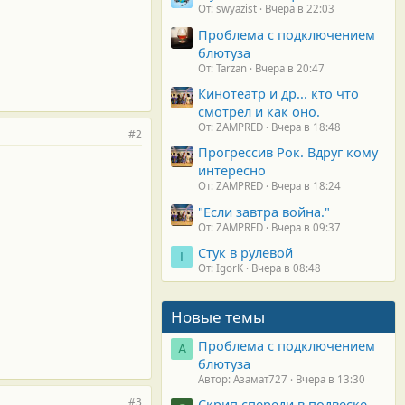
От: swyazist
Вчера в 22:03
Проблема с подключением
блютуза
От: Tarzan
Вчера в 20:47
Кинотеатр и др... кто что
смотрел и как оно.
От: ZAMPRED
Вчера в 18:48
#2
Прогрессив Рок. Вдруг кому
интересно
От: ZAMPRED
Вчера в 18:24
"Если завтра война."
От: ZAMPRED
Вчера в 09:37
Стук в рулевой
I
От: IgorK
Вчера в 08:48
Новые темы
Проблема с подключением
А
блютуза
Автор: Азамат727
Вчера в 13:30
#3
Скрип спереди в подвеске.