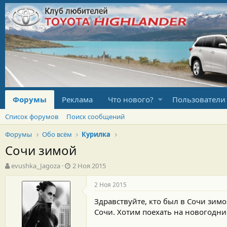
Форумы
Реклама
Что нового?
Пользователи
Список форумов
Поиск сообщений
Форумы
Обо всём
Курилка
Сочи зимой
А
Д
evushka_Jagoza
2 Ноя 2015
в
а
т
т
2 Ноя 2015
о
а
Здравствуйте, кто был в Сочи зим
р
н
т
а
Сочи. Хотим поехать на новогодни
е
ч