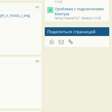
11:27
#5
Проблема с подключением
А
блютуза
dyh_v_rossii_i_sng
Автор: Азамат727
Вчера в 13:30
Поделиться страницей
WhatsApp
Электронная почта
Ссылка
#6