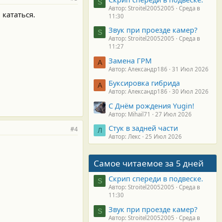
S
Автор: Stroitel20052005
Среда в
 кататься.
11:30
Звук при проезде камер?
S
Автор: Stroitel20052005
Среда в
11:27
Замена ГРМ
А
Автор: Александр186
31 Июл 2026
Буксировка гибрида
А
Автор: Александр186
30 Июл 2026
С Днём рождения Yugin!
Автор: Mihail71
27 Июл 2026
Стук в задней части
#4
Л
Автор: Лекс
25 Июл 2026
Самое читаемое за 5 дней
Скрип спереди в подвеске.
S
Автор: Stroitel20052005
Среда в
11:30
Звук при проезде камер?
S
Автор: Stroitel20052005
Среда в