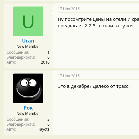
17 Ноя 2015
U
Ну посомтрите цены на отели и ср
предлагает 2-2,5 тысячи за сутки
Uran
New Member
Сообщения
1
Благодарности
0
Авто
2010
17 Ноя 2015
Это в декабре? Далеко от трасс?
Рок
New Member
Сообщения
3
Благодарности
0
Авто
Tayota