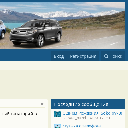
Вход
Регистрация
Поиск
Последние сообщения
#1
С Днем Рождения, Sokolov73!
тный санаторий в
От: sakh_patrol
Вчера в 23:31
Музыка с телефона