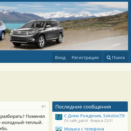
Вход
Регистрация
Поиск
Последние сообщения
#1
С Днем Рождения, Sokolov73!
м разбирать? Поменял
От: sakh_patrol
Вчера в 23:31
й-холодный-теплый.
ибо.
Музыка с телефона