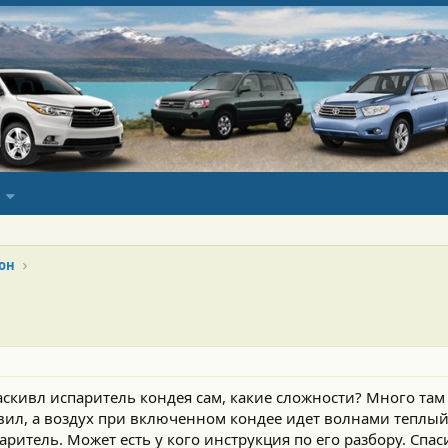
он
аскивл испаритель кондея сам, какие сложности? Много та
авил, а воздух при включенном кондее идет волнами теплы
итель. Может есть у кого инструкция по его разбору. Спас