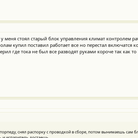
а у меня стоял старый блок управления климат контролем р
олам купил поставил работает все но перестал включатся к
рил где тока не был все разводят руками короче так как то 
 торпеду, снял распорку с проводкой в сборе, потом вынимаешь сам б
ь и испаритель достаешь.