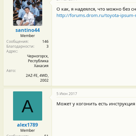
о
д
О как, я надеялся, что можно без 
а
http://forums.drom.ru/toyota-ipsum-
р
н
о
santino44
с
Member
т
Сообщения
146
и
Благодарности
3
:
Адрес
Черногорск,
Республика
Хакасия
Авто
2AZ-FE, 4WD,
2002
5 Июн 2017
A
Может у когонить есть инструкция
alex1789
Member