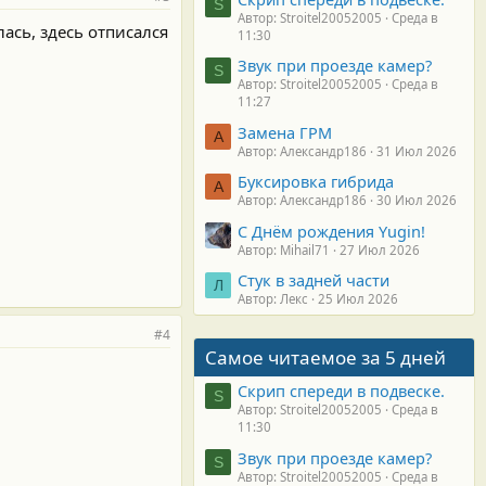
S
Автор: Stroitel20052005
Среда в
ась, здесь отписался
11:30
Звук при проезде камер?
S
Автор: Stroitel20052005
Среда в
11:27
Замена ГРМ
А
Автор: Александр186
31 Июл 2026
Буксировка гибрида
А
Автор: Александр186
30 Июл 2026
С Днём рождения Yugin!
Автор: Mihail71
27 Июл 2026
Стук в задней части
Л
Автор: Лекс
25 Июл 2026
#4
Самое читаемое за 5 дней
Скрип спереди в подвеске.
S
Автор: Stroitel20052005
Среда в
11:30
Звук при проезде камер?
S
Автор: Stroitel20052005
Среда в