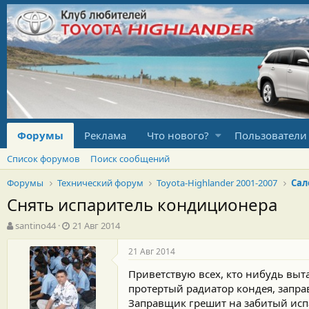
Форумы
Реклама
Что нового?
Пользователи
Список форумов
Поиск сообщений
Форумы
Технический форум
Toyota-Highlander 2001-2007
Сал
Снять испаритель кондиционера
А
Д
santino44
21 Авг 2014
в
а
т
т
21 Авг 2014
о
а
Приветствую всех, кто нибудь выт
р
н
т
а
протертый радиатор кондея, запр
е
ч
Заправщик грешит на забитый испар