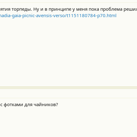
снятия торпеды. Ну и в принципе у меня пока проблема решил
nadia-gaia-picnic-avensis-verso/t1151180784-p70.html
 с фотками для чайников?