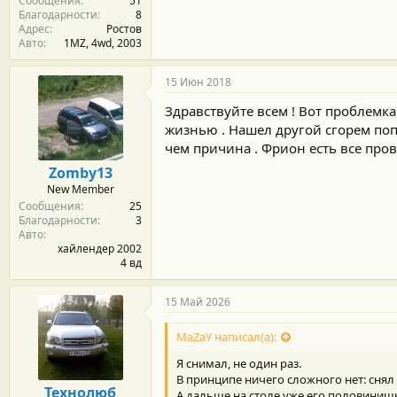
Сообщения
51
Благодарности
8
Адрес
Ростов
Авто
1MZ, 4wd, 2003
15 Июн 2018
Здравствуйте всем ! Вот проблемк
жизнью . Нашел другой сгорем поп
чем причина . Фрион есть все прове
Zomby13
New Member
Сообщения
25
Благодарности
3
Авто
хайлендер 2002
4 вд
15 Май 2026
MaZaY написал(а):
Я снимал, не один раз.
В принципе ничего сложного нет: снял
Технолюб
А дальше на столе уже его половиниш