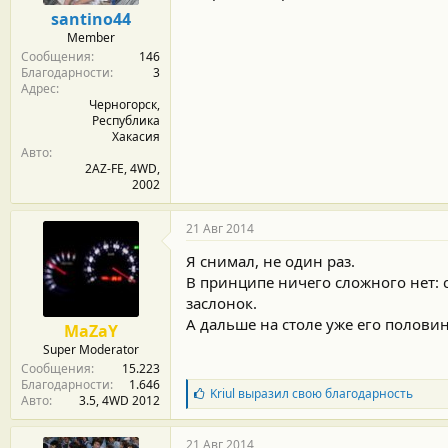
м
а
santino44
ы
л
Member
а
Сообщения
146
Благодарности
3
Адрес
Черногорск,
Республика
Хакасия
Авто
2AZ-FE, 4WD,
2002
21 Авг 2014
Я снимал, не один раз.
В принципе ничего сложного нет: 
заслонок.
А дальше на столе уже его полови
MaZaY
Super Moderator
Сообщения
15.223
Благодарности
1.646
Б
Kriul
выразил свою благодарность
Авто
3.5, 4WD 2012
л
а
г
21 Авг 2014