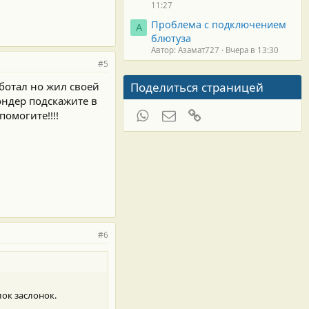
11:27
Проблема с подключением
А
блютуза
Автор: Азамат727
Вчера в 13:30
#5
аботал но жил своей
Поделиться страницей
ондер подскажите в
WhatsApp
Электронная почта
Ссылка
помогите!!!!
#6
лок заслонок.