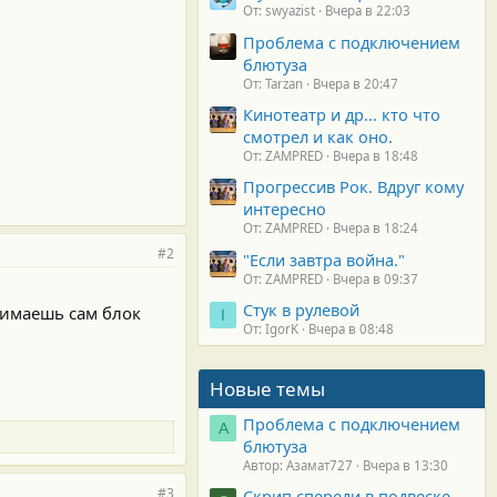
От: swyazist
Вчера в 22:03
Проблема с подключением
блютуза
От: Tarzan
Вчера в 20:47
Кинотеатр и др... кто что
смотрел и как оно.
От: ZAMPRED
Вчера в 18:48
Прогрессив Рок. Вдруг кому
интересно
От: ZAMPRED
Вчера в 18:24
#2
"Если завтра война."
От: ZAMPRED
Вчера в 09:37
Стук в рулевой
нимаешь сам блок
I
От: IgorK
Вчера в 08:48
Новые темы
Проблема с подключением
А
блютуза
Автор: Азамат727
Вчера в 13:30
#3
Скрип спереди в подвеске.