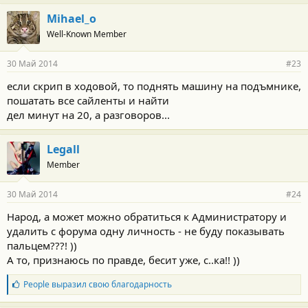
Mihael_o
Well-Known Member
30 Май 2014
#23
если скрип в ходовой, то поднять машину на подъмнике,
пошатать все сайленты и найти
дел минут на 20, а разговоров...
Legall
Member
30 Май 2014
#24
Народ, а может можно обратиться к Администратору и
удалить с форума одну личность - не буду показывать
пальцем???! ))
А то, признаюсь по правде, бесит уже, с..ка!! ))
Б
People
выразил свою благодарность
л
а