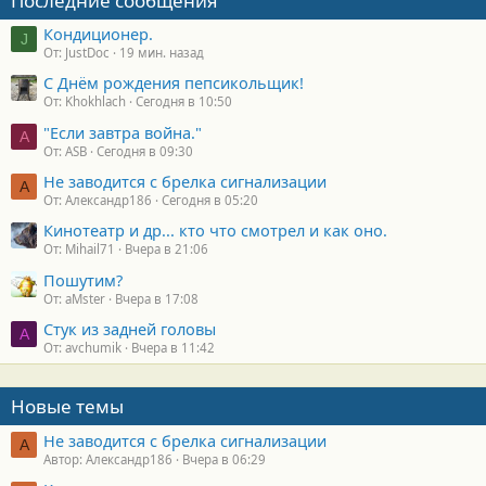
Последние сообщения
Кондиционер.
J
От: JustDoc
19 мин. назад
С Днём рождения пепсикольщик!
От: Khokhlach
Сегодня в 10:50
"Если завтра война."
A
От: ASB
Сегодня в 09:30
Не заводится с брелка сигнализации
А
От: Александр186
Сегодня в 05:20
Кинотеатр и др... кто что смотрел и как оно.
От: Mihail71
Вчера в 21:06
Пошутим?
От: aMster
Вчера в 17:08
Стук из задней головы
A
От: avchumik
Вчера в 11:42
Новые темы
Не заводится с брелка сигнализации
А
Автор: Александр186
Вчера в 06:29