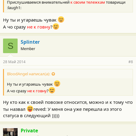
Прислушиваемся внимательней
к своим тележкам
товарищи
:laugh1:
Ну ты и угараешь чувак
А чо сразу
не к говну
?
Splinter
S
Member
28 Май 2014
#8
BloodAngel написал(а):
Ну ты и угараешь чувак
А чо сразу
не к говну
?
Ну кто как к своей повозке относится, можно и к тому что
ты назвал
reved: У меня она уже перешла из этого
статуса в следующий )))))
Private