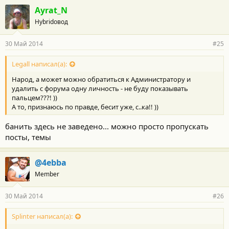
г
Ayrat_N
о
Hybridовод
д
а
р
30 Май 2014
#25
н
о
с
Legall написал(а):
т
Народ, а может можно обратиться к Администратору и
и
:
удалить с форума одну личность - не буду показывать
пальцем???! ))
А то, признаюсь по правде, бесит уже, с..ка!! ))
банить здесь не заведено... можно просто пропускать
посты, темы
@4ebba
Member
30 Май 2014
#26
Splinter написал(а):