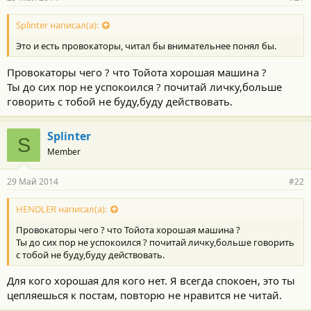
Splinter написал(а):
Это и есть провокаторы, читал бы внимательнее понял бы.
Провокаторы чего ? что Тойота хорошая машина ?
Ты до сих пор не успокоился ? почитай личку,больше
говорить с тобой не буду,буду действовать.
Splinter
S
Member
29 Май 2014
#22
HENDLER написал(а):
Провокаторы чего ? что Тойота хорошая машина ?
Ты до сих пор не успокоился ? почитай личку,больше говорить
с тобой не буду,буду действовать.
Для кого хорошая для кого нет. Я всегда спокоен, это ты
цепляешься к постам, повторю не нравится не читай.