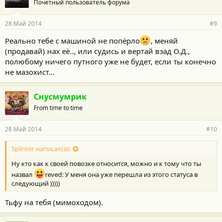
Почетный пользователь форума
28 Май 2014
#9
Реально тебе с машиной не попёрло
, меняй
(продавай) нах её.., или судись и вертай взад О.Д.,
полюбому ничего путного уже не будет, если ты конечно
не мазохист...
Снусмумрик
From time to time
28 Май 2014
#10
Splinter написал(а):
Ну кто как к своей повозке относится, можно и к тому что ты
назвал
reved: У меня она уже перешла из этого статуса в
следующий )))))
Тьфу на тебя (мимоходом).