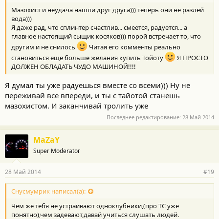
Мазохист и неудача нашли друг друга))) теперь они не разлей
вода)))
Я даже рад, что сплинтер счастлив... смеется, радуется... а
главное настоящий сыщик косяков))) порой встречает то, что
другим и не снилось
Читая его комменты реально
становиться еще больше желания купить Тойоту
Я ПРОСТО
ДОЛЖЕН ОБЛАДАТЬ ЧУДО МАШИНОЙ!!!!
Я думал ты уже радуешься вместе со всеми))) Ну не
переживай все впереди, и ты с тайотой станешь
мазохистом. И заканчивай тролить уже
Последнее редактирование:
28 Май 2014
MaZaY
Super Moderator
28 Май 2014
#19
Снусмумрик написал(а):
Чем же тебя не устраивают одноклубники,(про ТС уже
понятно),чем задевают,давай учиться слушать людей.