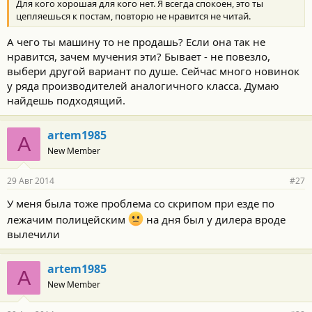
Для кого хорошая для кого нет. Я всегда спокоен, это ты
цепляешься к постам, повторю не нравится не читай.
А чего ты машину то не продашь? Если она так не
нравится, зачем мучения эти? Бывает - не повезло,
выбери другой вариант по душе. Сейчас много новинок
у ряда производителей аналогичного класса. Думаю
найдешь подходящий.
artem1985
A
New Member
29 Авг 2014
#27
У меня была тоже проблема со скрипом при езде по
лежачим полицейским
на дня был у дилера вроде
вылечили
artem1985
A
New Member