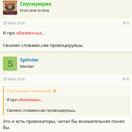
Снусмумрик
From time to time
28 Май 2014
#15
Я про
обиженных
..
Своими словами,сам провоцируешь.
Splinter
S
Member
28 Май 2014
#16
Снусмумрик написал(а):
Я про
обиженных
..
Своими словами,сам провоцируешь.
Это и есть провокаторы, читал бы внимательнее понял
бы.