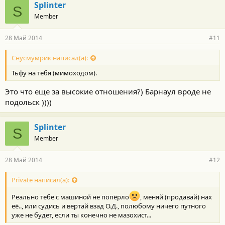
Splinter
S
Member
28 Май 2014
#11
Снусмумрик написал(а):
Тьфу на тебя (мимоходом).
Это что еще за высокие отношения?) Барнаул вроде не
подольск ))))
Splinter
S
Member
28 Май 2014
#12
Private написал(а):
Реально тебе с машиной не попёрло
, меняй (продавай) нах
её.., или судись и вертай взад О.Д., полюбому ничего путного
уже не будет, если ты конечно не мазохист...