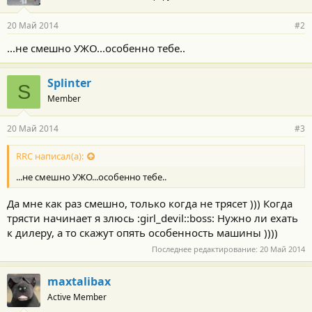
20 Май 2014
#2
...не смешно УЖО...особенно тебе..
Splinter
S
Member
20 Май 2014
#3
RRC написал(а):
...не смешно УЖО...особенно тебе..
Да мне как раз смешно, только когда не трясет ))) Когда
трясти начинает я злюсь :girl_devil::boss: Нужно ли ехать
к дилеру, а то скажут опять особенность машины ))))
Последнее редактирование:
20 Май 2014
maxtalibax
Active Member