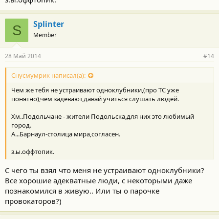
Splinter
S
Member
28 Май 2014
#14
Снусмумрик написал(а):
Чем же тебя не устраивают одноклубники,(про ТС уже
понятно),чем задевают,давай учиться слушать людей.
Хм..Подольчане - жители Подольска,для них это любимый
город.
А...Барнаул-столица мира,согласен.
з.ы.оффтопик.
С чего ты взял что меня не устраивают одноклубники?
Все хорошие адекватные люди, с некоторыми даже
познакомился в живую.. Или ты о парочке
провокаторов?)