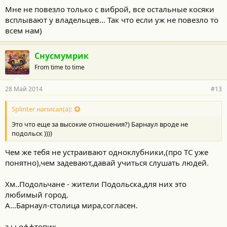
Мне не повезло только с виброй, все остальные косяки
всплывают у владельцев... Так что если уж не повезло то
всем нам)
Снусмумрик
From time to time
28 Май 2014
#13
Splinter написал(а):
Это что еще за высокие отношения?) Барнаул вроде не
подольск ))))
Чем же тебя не устраивают одноклубники,(про ТС уже
понятно),чем задевают,давай учиться слушать людей.
Хм..Подольчане - жители Подольска,для них это
любимый город.
А...Барнаул-столица мира,согласен.
з.ы.оффтопик.