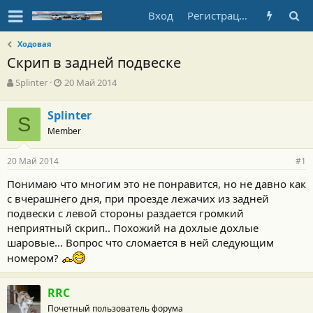
Вход
Регистрация
Ходовая
Скрип в задней подвеске
А
Д
Splinter
20 Май 2014
в
а
т
т
Splinter
о
S
а
Member
р
н
т
а
е
ч
20 Май 2014
#1
м
а
ы
л
Понимаю что многим это не понравится, но не давно как
а
с вчерашнего дня, при проезде лежачих из задней
подвески с левой стороны раздается громкий
неприятный скрип.. Похожий на дохлые дохлые
шаровые... Вопрос что сломается в ней следующим
номером?
RRC
Почетный пользователь форума