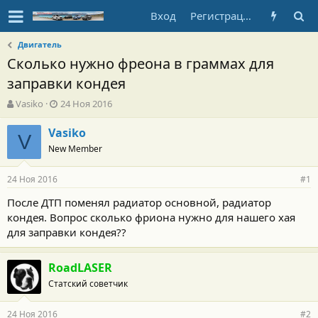
Вход
Регистрация
Двигатель
Сколько нужно фреона в граммах для
заправки кондея
А
Д
Vasiko
24 Ноя 2016
в
а
т
т
Vasiko
V
о
а
New Member
р
н
т
а
24 Ноя 2016
е
ч
#1
м
а
После ДТП поменял радиатор основной, радиатор
ы
л
кондея. Вопрос сколько фриона нужно для нашего хая
а
для заправки кондея??
RoadLASER
Статский советчик
24 Ноя 2016
#2