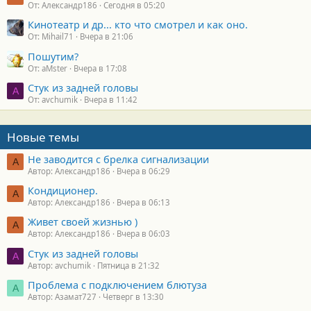
От: Александр186
Сегодня в 05:20
Кинотеатр и др... кто что смотрел и как оно.
От: Mihail71
Вчера в 21:06
Пошутим?
От: aMster
Вчера в 17:08
Стук из задней головы
A
От: avchumik
Вчера в 11:42
Новые темы
Не заводится с брелка сигнализации
А
Автор: Александр186
Вчера в 06:29
Кондиционер.
А
Автор: Александр186
Вчера в 06:13
Живет своей жизнью )
А
Автор: Александр186
Вчера в 06:03
Стук из задней головы
A
Автор: avchumik
Пятница в 21:32
Проблема с подключением блютуза
А
Автор: Азамат727
Четверг в 13:30