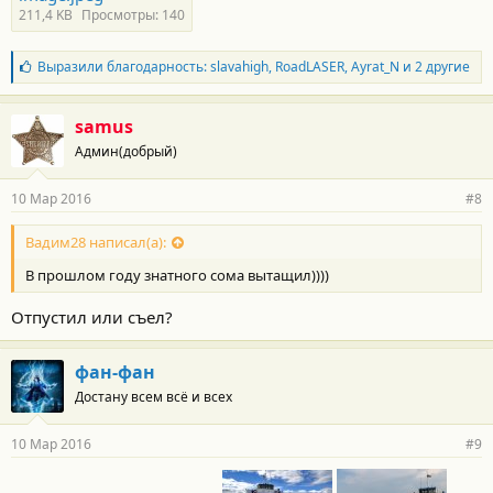
211,4 KB
Просмотры: 140
Б
Выразили благодарность:
slavahigh
,
RoadLASER
,
Ayrat_N
и 2 другие
л
а
г
samus
о
Админ(добрый)
д
а
р
10 Мар 2016
#8
н
о
с
Вадим28 написал(а):
т
В прошлом году знатного сома вытащил))))
и
:
Отпустил или съел?
фан-фан
Достану всем всё и всех
10 Мар 2016
#9