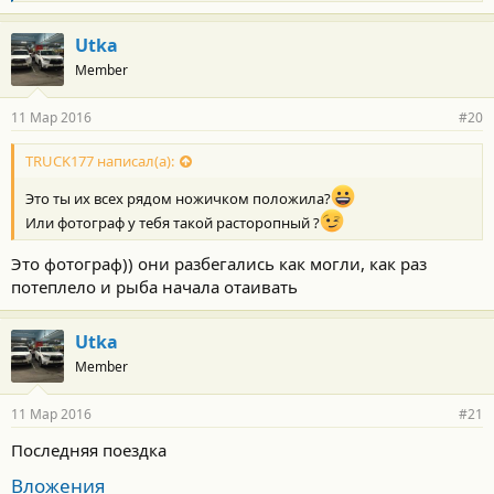
л
а
г
Utka
о
Member
д
а
р
11 Мар 2016
#20
н
о
с
TRUCK177 написал(а):
т
и
Это ты их всех рядом ножичком положила?
:
Или фотограф у тебя такой расторопный ?
Это фотограф)) они разбегались как могли, как раз
потеплело и рыба начала отаивать
Utka
Member
11 Мар 2016
#21
Последняя поездка
Вложения