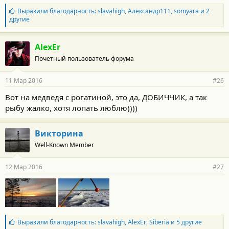
Б
Выразили благодарность:
slavahigh
,
Александр111
,
somyara
и 2
л
другие
а
г
о
AlexEr
д
Почетный пользователь форума
а
р
н
11 Мар 2016
#26
о
с
Вот на медведя с рогатиной, это да, ДОБИЧЧИК, а так
т
рыбу жалко, хотя лопать люблю))))
и
:
Викторина
Well-Known Member
12 Мар 2016
#27
Б
Выразили благодарность:
slavahigh
,
AlexEr
,
Siberia
и 5 другие