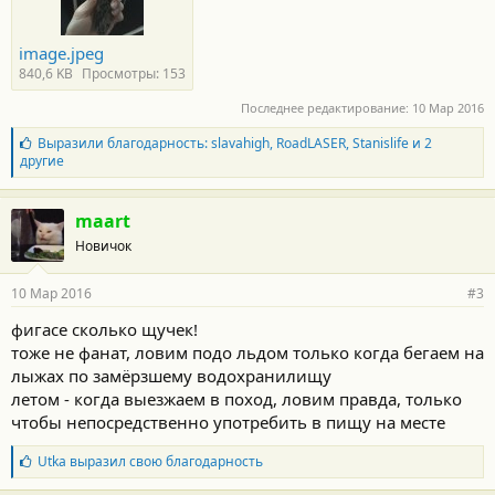
image.jpeg
840,6 KB
Просмотры: 153
Последнее редактирование:
10 Мар 2016
Б
Выразили благодарность:
slavahigh
,
RoadLASER
,
Stanislife
и 2
л
другие
а
г
о
maart
д
Новичок
а
р
н
10 Мар 2016
#3
о
с
фигасе сколько щучек!
т
тоже не фанат, ловим подо льдом только когда бегаем на
и
:
лыжах по замёрзшему водохранилищу
летом - когда выезжаем в поход, ловим правда, только
чтобы непосредственно употребить в пищу на месте
Б
Utka
выразил свою благодарность
л