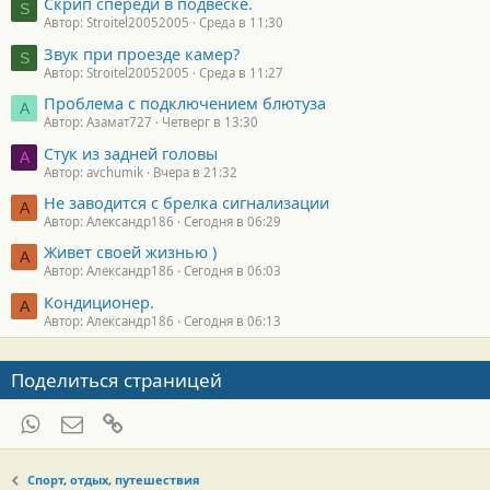
Скрип спереди в подвеске.
S
Автор: Stroitel20052005
Среда в 11:30
Звук при проезде камер?
S
Автор: Stroitel20052005
Среда в 11:27
Проблема с подключением блютуза
А
Автор: Азамат727
Четверг в 13:30
Стук из задней головы
A
Автор: avchumik
Вчера в 21:32
Не заводится с брелка сигнализации
А
Автор: Александр186
Сегодня в 06:29
Живет своей жизнью )
А
Автор: Александр186
Сегодня в 06:03
Кондиционер.
А
Автор: Александр186
Сегодня в 06:13
Поделиться страницей
WhatsApp
Электронная почта
Ссылка
Спорт, отдых, путешествия