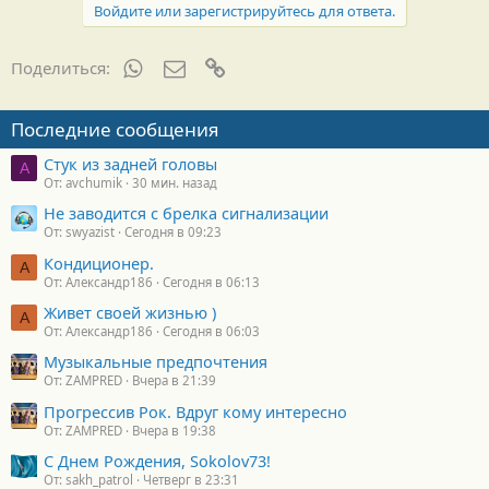
д
Войдите или зарегистрируйтесь для ответа.
а
р
н
WhatsApp
Электронная почта
Ссылка
Поделиться:
о
с
т
Последние сообщения
и
:
Стук из задней головы
A
От: avchumik
30 мин. назад
Не заводится с брелка сигнализации
От: swyazist
Сегодня в 09:23
Кондиционер.
А
От: Александр186
Сегодня в 06:13
Живет своей жизнью )
А
От: Александр186
Сегодня в 06:03
Музыкальные предпочтения
От: ZAMPRED
Вчера в 21:39
Прогрессив Рок. Вдруг кому интересно
От: ZAMPRED
Вчера в 19:38
С Днем Рождения, Sokolov73!
От: sakh_patrol
Четверг в 23:31