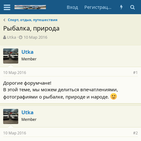
Вход
Регистрация
Спорт, отдых, путешествия
Рыбалка, природа
А
Д
Utka
10 Мар 2016
в
а
т
т
Utka
о
а
Member
р
н
т
а
е
ч
10 Мар 2016
#1
м
а
ы
л
Дорогие форумчане!
а
В этой теме, мы можем делиться впечатлениями,
фотографиями о рыбалке, природе и народе.
Utka
Member
10 Мар 2016
#2