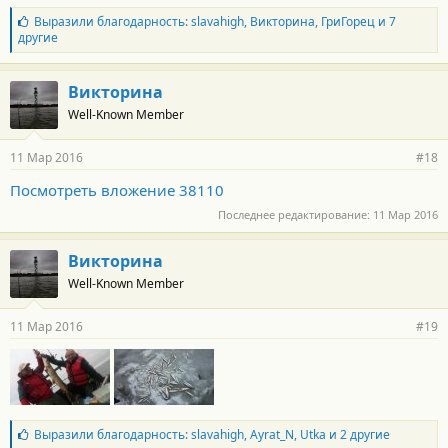
Б
Выразили благодарность:
slavahigh
,
Викторина
,
ГриГорец
и 7
л
другие
а
г
о
Викторина
д
Well-Known Member
а
р
н
11 Мар 2016
#18
о
с
Посмотреть вложение 38110
т
и
Последнее редактирование:
11 Мар 2016
:
Викторина
Well-Known Member
11 Мар 2016
#19
Б
Выразили благодарность:
slavahigh
,
Ayrat_N
,
Utka
и 2 другие