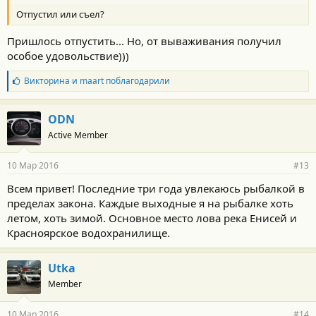
Отпустил или съел?
Пришлось отпустить... Но, от вываживания получил
особое удовольствие)))
Б
Викторина
и
maart
поблагодарили
л
а
г
ODN
о
Active Member
д
а
р
10 Мар 2016
#13
н
о
Всем привет! Последние три года увлекаюсь рыбалкой в
с
пределах закона. Каждые выходные я на рыбалке хоть
т
и
летом, хоть зимой. Основное место лова река Енисей и
:
Красноярское водохранилище.
Utka
Member
10 Мар 2016
#14