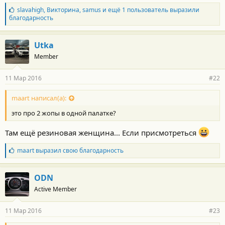
Б
slavahigh
,
Викторина
,
samus
и ещё 1 пользователь выразили
л
благодарность
а
г
о
Utka
д
Member
а
р
н
11 Мар 2016
#22
о
с
т
maart написал(а):
и
это про 2 жопы в одной палатке?
:
Там ещё резиновая женщина... Если присмотреться
Б
maart
выразил свою благодарность
л
а
г
ODN
о
Active Member
д
а
р
11 Мар 2016
#23
н
о