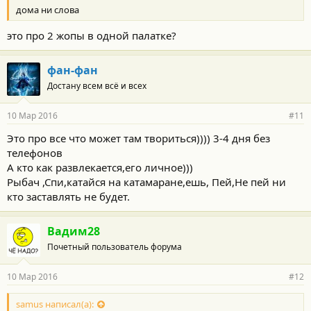
дома ни слова
:
это про 2 жопы в одной палатке?
фан-фан
Достану всем всё и всех
10 Мар 2016
#11
Это про все что может там твориться)))) 3-4 дня без
телефонов
А кто как развлекается,его личное)))
Рыбач ,Спи,катайся на катамаране,ешь, Пей,Не пей ни
кто заставлять не будет.
Вадим28
Почетный пользователь форума
10 Мар 2016
#12
samus написал(а):