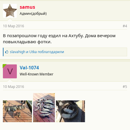
а
г
samus
о
Админ(добрый)
д
а
р
10 Мар 2016
#4
н
о
В позапрошлом году ездил на Ахтубу. Дома вечером
с
повыкладываю фотки.
т
и
:
Б
slavahigh
и
Utka
поблагодарили
л
а
г
Val-1074
V
о
Well-Known Member
д
а
р
10 Мар 2016
#5
н
о
с
т
и
: