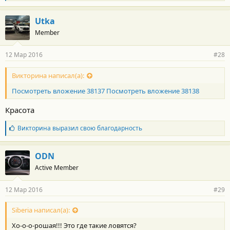
л
а
г
Utka
о
Member
д
а
р
12 Мар 2016
#28
н
о
с
Викторина написал(а):
т
Посмотреть вложение 38137
Посмотреть вложение 38138
и
:
Красота
Б
Викторина
выразил свою благодарность
л
а
г
ODN
о
Active Member
д
а
р
12 Мар 2016
#29
н
о
с
Siberia написал(а):
т
Хо-о-о-рошая!!! Это где такие ловятся?
и