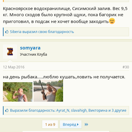
:
Красноярское водохранилище, Сисимский залив. Вес 9,5
кг. Много сходов было крупной щуки, пока багорик не
приготовил, в подсак не хочет вообще заходить
Б
Siberia
выразил свою благодарность
л
а
г
somyara
о
Участник Клуба
д
а
р
12 Мар 2016
#30
н
о
на день рыбака.....люблю кушать,ловить не получается.
с
т
и
:
Б
Выразили благодарность:
Ayrat_N
,
slavahigh
,
Викторина
и 3 другие
л
а
Last
г
1 из 9
Вперёд
о