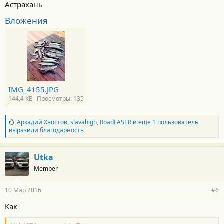
Астрахань
Вложения
IMG_4155.JPG
144,4 KB
Просмотры: 135
Б
Аркадий Хвостов
,
slavahigh
,
RoadLASER
и ещё 1 пользователь
л
выразили благодарность
а
г
о
Utka
д
Member
а
р
н
10 Мар 2016
#6
о
с
Как
т
и