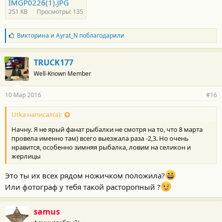
IMGP0226(1).JPG
251 KB
Просмотры: 135
Б
Викторина
и
Ayrat_N
поблагодарили
л
а
г
TRUCK177
о
Well-Known Member
д
а
р
10 Мар 2016
#16
н
о
с
Utka написал(а):
т
Начну. Я не ярый фанат рыбалки не смотря на то, что 8 марта
и
:
провела именно там) всего выезжала раза -2,3. Но очень
нравится, особенно зимняя рыбалка, ловим на селикон и
жерлицы
Это ты их всех рядом ножичком положила?
Или фотограф у тебя такой расторопный ?
samus