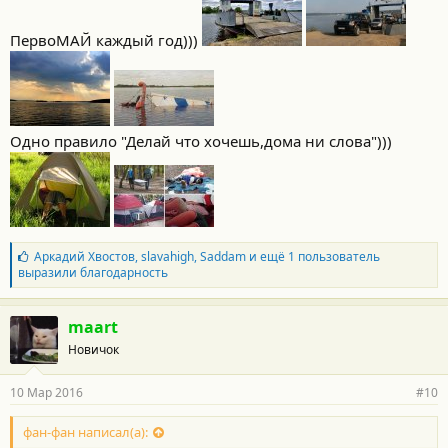
ПервоМАЙ каждый год)))
Одно правило "Делай что хочешь,дома ни слова")))
Б
Аркадий Хвостов
,
slavahigh
,
Saddam
и ещё 1 пользователь
л
выразили благодарность
а
г
о
maart
д
Новичок
а
р
н
10 Мар 2016
#10
о
с
т
фан-фан написал(а):
и