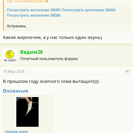
Val-1074 написал(а):
:
Посмотреть вложение 38085
Посмотреть вложение 38084
Посмотреть вложение 38086
Астрахань
Какие жирнючие, а у нас только один окунь)
Вадим28
Почетный пользователь форума
10 Мар 2016
#7
В прошлом году знатного сома вытащил))))
Вложения
image.jpeg