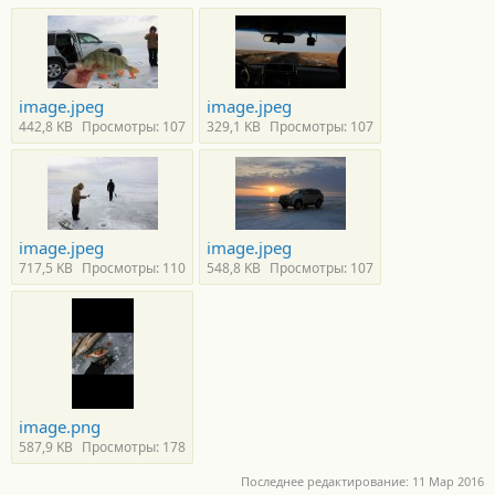
image.jpeg
image.jpeg
442,8 KB
Просмотры: 107
329,1 KB
Просмотры: 107
image.jpeg
image.jpeg
717,5 KB
Просмотры: 110
548,8 KB
Просмотры: 107
image.png
587,9 KB
Просмотры: 178
Последнее редактирование:
11 Мар 2016