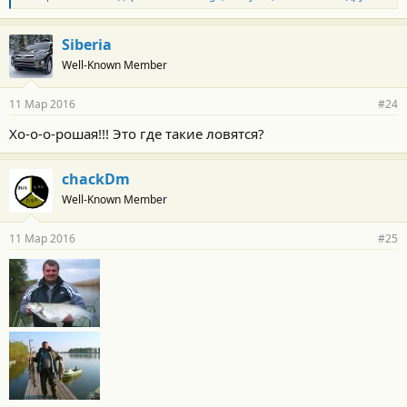
л
а
г
Siberia
о
Well-Known Member
д
а
р
11 Мар 2016
#24
н
о
Хо-о-о-рошая!!! Это где такие ловятся?
с
т
и
chackDm
:
Well-Known Member
11 Мар 2016
#25