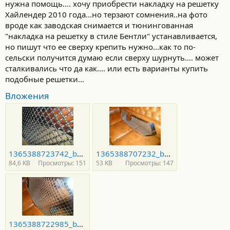
нужна помощь.... хочу приобрести накладку на решетку
Хайлендер 2010 года...но терзают сомнения..на фото
вроде как заводская снимается и тюнингованная
"накладка на решетку в стиле Бентли" устанавливается,
но пишут что ее сверху крепить нужно...как то по-
сельски получится думаю если сверху шурнуть.... может
сталкивались что да как.... или есть варианты купить
подобные решетки...
Вложения
1365388723742_bulletin.jpg
1365388707232_bulletin.jpg
84,6 KB
Просмотры: 151
53 KB
Просмотры: 147
1365388722985_bulletin.jpg