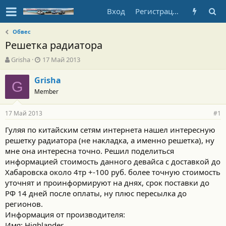
Вход
Регистрация
Обвес
Решетка радиатора
А
Д
Grisha
17 Май 2013
в
а
т
т
Grisha
G
о
а
Member
р
н
т
а
17 Май 2013
е
ч
#1
м
а
Гуляя по китайским сетям интернета нашел интересную
ы
л
решетку радиатора (не накладка, а именно решетка), ну
а
мне она интересна точно. Решил поделиться
информацией стоимость данного девайса с доставкой до
Хабаровска около 4тр +-100 руб. более точную стоимость
уточнят и проинформируют на днях, срок поставки до
РФ 14 дней после оплаты, ну плюс пересылка до
регионов.
Информация от производителя:
Имя: Highlander