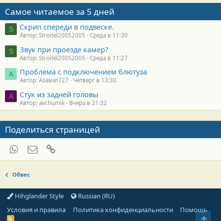
Самое читаемое за 5 дней
Скрип спереди в подвеске.
S
Автор: Stroitel20052005
Среда в 11:30
Звук при проезде камер?
S
Автор: Stroitel20052005
Среда в 11:27
Проблема с подключением блютуза
А
Автор: Азамат727
Четверг в 13:30
Стук из задней головы
A
Автор: avchumik
Вчера в 21:32
Поделиться страницей
WhatsApp
Электронная почта
Ссылка
Обвес
Hihglander Style
Russian (RU)
Условия и правила
Политика конфиденциальности
Помощь
Свер
R