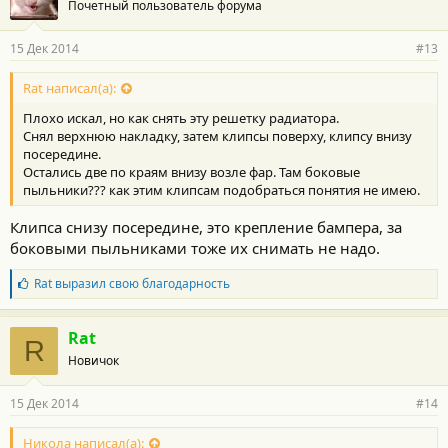
Почетный пользователь форума
15 Дек 2014
#13
Rat написал(а):
Плохо искал, но как снять эту решетку радиатора.
Снял верхнюю накладку, затем клипсы поверху, клипсу внизу
посередине.
Остались две по краям внизу возле фар. Там боковые
пыльники??? как этим клипсам подобраться понятия не имею.
Клипса снизу посередине, это крепление бампера, за
боковыми пыльниками тоже их снимать не надо.
Б
Rat
выразил свою благодарность
л
а
г
Rat
R
о
Новичок
д
а
р
15 Дек 2014
#14
н
о
с
Никола написал(а):