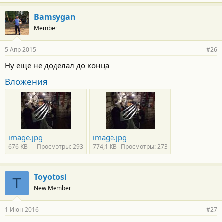
Bamsygan
Member
5 Апр 2015
#26
Ну еще не доделал до конца
Вложения
image.jpg
image.jpg
676 KB
Просмотры: 293
774,1 KB
Просмотры: 273
Toyotosi
T
New Member
1 Июн 2016
#27