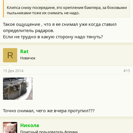
т
Клипса снизу посередине, это крепление бампера, за боковыми
и
:
пыльниками тоже их снимать не надо.
Такое ощущение , что я ее снимал уже когда ставил
определитель радаров.
Если не трудно в какую сторону надо тянуть?
Rat
R
Новичок
15 Дек 2014
#15
Точно снимал, чего же вчера протупил???
Никола
Почетный пользователь форума