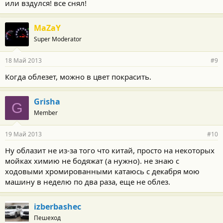
или вздулся! все снял!
MaZaY
Super Moderator
18 Май 2013
#9
Когда облезет, можно в цвет покрасить.
Grisha
G
Member
19 Май 2013
#10
Ну облазит не из-за того что китай, просто на некоторых
мойках химию не бодяжат (а нужно). не знаю с
ходовыми хромированными катаюсь с декабря мою
машину в неделю по два раза, еще не облез.
izberbashec
Пешеход