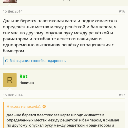
15 Дек 2014
#16
Дальше берется пластиковая карта и подпихивается в
определённых местах между решёткой и бампером, я
снимал по другому: опускал руку между решёткой и
радиатором и отгибал те лепестки пальцами и
одновременно вытаскивая решётку из зацепления с
бампером.
Б
Rat
выразил свою благодарность
л
а
г
Rat
R
о
Новичок
д
а
р
15 Дек 2014
#17
н
о
с
Никола написал(а):
т
Дальше берется пластиковая карта и подпихивается в
и
:
определённых местах между решёткой и бампером, я снимал
по другому: опускал руку между решёткой и радиатором и