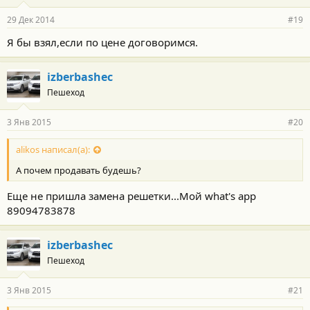
29 Дек 2014
#19
Я бы взял,если по цене договоримся.
izberbashec
Пешеход
3 Янв 2015
#20
alikos написал(а):
А почем продавать будешь?
Еще не пришла замена решетки...Мой what's app
89094783878
izberbashec
Пешеход
3 Янв 2015
#21