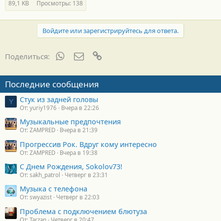
89,1 KB
Просмотры: 138
Войдите или зарегистрируйтесь для ответа.
WhatsApp
Электронная почта
Ссылка
Поделиться:
Последние сообщения
Стук из задней головы
Y
От: yuriy1976
Вчера в 22:26
Музыкальные предпочтения
От: ZAMPRED
Вчера в 21:39
Прогрессив Рок. Вдруг кому интересно
От: ZAMPRED
Вчера в 19:38
С Днем Рождения, Sokolov73!
От: sakh_patrol
Четверг в 23:31
Музыка с телефона
От: swyazist
Четверг в 22:03
Проблема с подключением блютуза
От: Tarzan
Четверг в 20:47