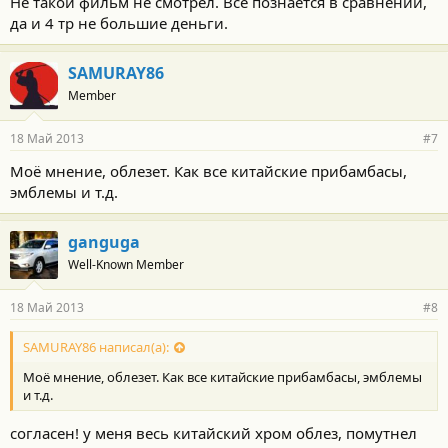
Не такой фильм не смотрел. Все познается в сравнении,
да и 4 тр не большие деньги.
SAMURAY86
Member
18 Май 2013
#7
Моё мнение, облезет. Как все китайские прибамбасы,
эмблемы и т.д.
ganguga
Well-Known Member
18 Май 2013
#8
SAMURAY86 написал(а):
Моё мнение, облезет. Как все китайские прибамбасы, эмблемы
и т.д.
согласен! у меня весь китайский хром облез, помутнел