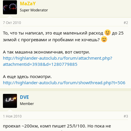
MaZaY
Super Moderator
7 Окт 2010
#2
То, что ты написал, это еще маленький расход
до 25
зимой с прогревами и пробками не хочешь?
А так машина экономичная, вот смотри.
http://highlander-autoclub.ru/forum/attachment.php?
attachmentid=3938&d=1280779885
А еще здесь посмотри.
http://highlander-autoclub.ru/forum/showthread.php?t=506
DVE
Member
1 Ноя 2010
#3
проехал ~200км, комп пишет 25Л/100. Но пока не