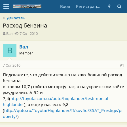
Вход
Регистрация
Двигатель
Расход бензина
А
Д
Вал
7 Окт 2010
в
а
т
т
Вал
о
В
а
Member
р
н
т
а
е
ч
7 Окт 2010
#1
м
а
ы
л
Подскажите, что действительно на хаях большой расход
а
бензина
в новом 10,7 (тойота моторс)у нас, а на украинском сайте
умудрились А-92 и
7,4(
http://toyota.com.ua/auto/highlander/testimonial-
highlander
), а еще у нас есть 9,8
(
http://quto.ru/Toyota/Highlander/II/suv5d/35AT_Prestige/pr
operty/
)