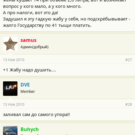
вопрос у кого мало, а у кого много.
А про налоги, вот это да!
Задушил я эту гадкую жабу у себя, но подскрёбывывает -
жалго Государству по 41 тыщи платить.
samus
Админ(добрый)
13 Ноя 2010
#27
+1 Жабу надо душить....
DVE
Member
13 Ноя 2010
#28
заливал сам до самого упора!!
Buhych