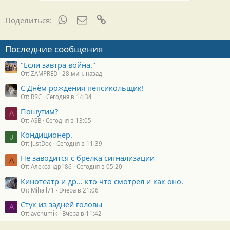
WhatsApp
Электронная почта
Ссылка
Поделиться:
Последние сообщения
"Если завтра война."
От: ZAMPRED
28 мин. назад
С Днём рождения пепсикольщик!
От: RRC
Сегодня в 14:34
Пошутим?
A
От: ASB
Сегодня в 13:05
Кондиционер.
J
От: JustDoc
Сегодня в 11:39
Не заводится с брелка сигнализации
А
От: Александр186
Сегодня в 05:20
Кинотеатр и др... кто что смотрел и как оно.
От: Mihail71
Вчера в 21:06
Стук из задней головы
A
От: avchumik
Вчера в 11:42