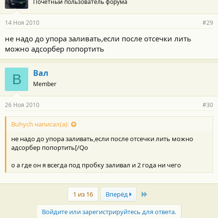
Почетный пользователь форума
14 Ноя 2010
#29
не надо до упора заливать,если после отсечки лить
можно адсорбер попортить
Вал
В
Member
26 Ноя 2010
#30
Buhych написал(а):
не надо до упора заливать,если после отсечки лить можно
адсорбер попортить[/Qо
о а где он я всегда под пробку заливал и 2 года ни чего
Last
1 из 16
Вперёд
Войдите или зарегистрируйтесь для ответа.