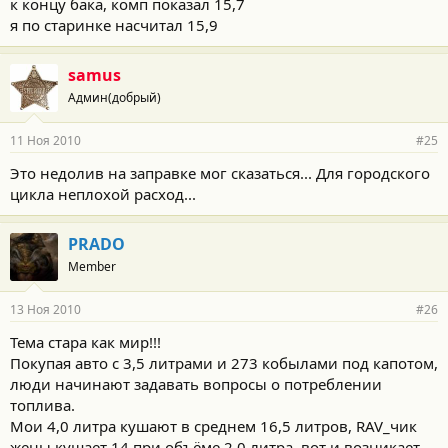
к концу бака, комп показал 15,7
я по старинке насчитал 15,9
samus
Админ(добрый)
11 Ноя 2010
#25
Это недолив на заправке мог сказаться... Для городского
цикла неплохой расход...
PRADO
Member
13 Ноя 2010
#26
Тема стара как мир!!!
Покупая авто с 3,5 литрами и 273 кобылами под капотом,
люди начинают задавать вопросы о потреблении
топлива.
Мои 4,0 литра кушают в среднем 16,5 литров, RAV_чик
жены кушает 14 при объёме 2,0 литра, вот и возникает