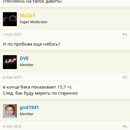
стесняюсь на тапок давить!
MaZaY
Super Moderator
1 Ноя 2010
#4
И по пробкам еще небось?
DVE
Member
6 Ноя 2010
#5
в конце бака показывает 15,7 =)
След. бак буду мерить по старинке
god1941
Member
6 Ноя 2010
#6