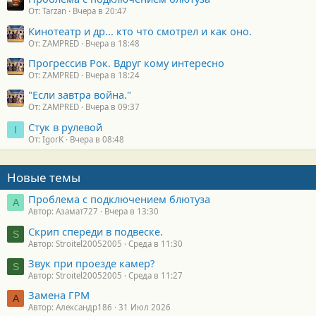
От: Tarzan
Вчера в 20:47
Кинотеатр и др... кто что смотрел и как оно.
От: ZAMPRED
Вчера в 18:48
Прогрессив Рок. Вдруг кому интересно
От: ZAMPRED
Вчера в 18:24
"Если завтра война."
От: ZAMPRED
Вчера в 09:37
Стук в рулевой
I
От: IgorK
Вчера в 08:48
Новые темы
Проблема с подключением блютуза
А
Автор: Азамат727
Вчера в 13:30
Скрип спереди в подвеске.
S
Автор: Stroitel20052005
Среда в 11:30
Звук при проезде камер?
S
Автор: Stroitel20052005
Среда в 11:27
Замена ГРМ
А
Автор: Александр186
31 Июл 2026