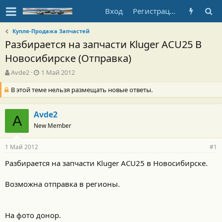
Вход
Регистрация
Купля-Продажа Запчастей
Разбирается на запчасти Kluger ACU25 В
Новосибирске (Отправка)
А
Д
Avde2
1 Май 2012
в
а
В этой теме нельзя размещать новые ответы.
т
т
о
а
р
н
Avde2
т
а
A
е
ч
New Member
м
а
ы
л
1 Май 2012
#1
а
Разбирается на запчасти Kluger ACU25 в Новосибирске.
Возможна отправка в регионы.
На фото донор.