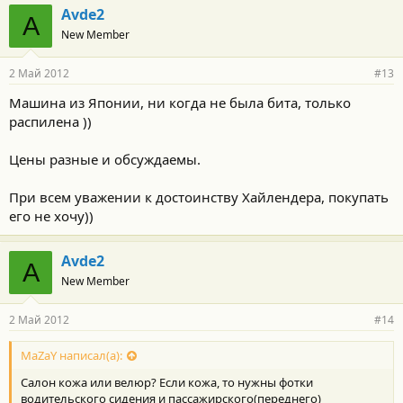
Avde2
A
New Member
2 Май 2012
#13
Машина из Японии, ни когда не была бита, только
распилена ))
Цены разные и обсуждаемы.
При всем уважении к достоинству Хайлендера, покупать
его не хочу))
Avde2
A
New Member
2 Май 2012
#14
MaZaY написал(а):
Салон кожа или велюр? Если кожа, то нужны фотки
водительского сидения и пассажирского(переднего)