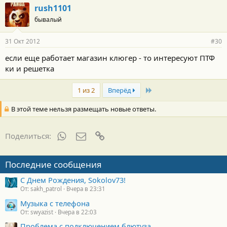
rush1101
бывалый
31 Окт 2012
#30
если еще работает магазин клюгер - то интересуют ПТФ
ки и решетка
Last
1 из 2
Вперёд
В этой теме нельзя размещать новые ответы.
WhatsApp
Электронная почта
Ссылка
Поделиться:
Последние сообщения
С Днем Рождения, Sokolov73!
От: sakh_patrol
Вчера в 23:31
Музыка с телефона
От: swyazist
Вчера в 22:03
Проблема с подключением блютуза