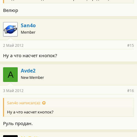
Велюр
San4o
Member
2 Май 2012
#15
Ну а что насчет кнопок?
Avde2
A
New Member
3 Май 2012
#16
San4o написал(а):
Ну а что насчет кнопок?
Руль продан.