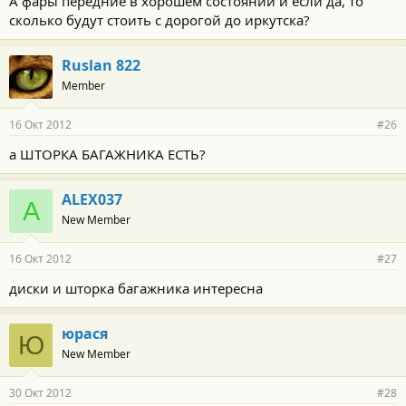
А фары передние в хорошем состоянии и если да, то
сколько будут стоить с дорогой до иркутска?
Ruslan 822
Member
16 Окт 2012
#26
а ШТОРКА БАГАЖНИКА ЕСТЬ?
ALEX037
A
New Member
16 Окт 2012
#27
диски и шторка багажника интересна
юрася
Ю
New Member
30 Окт 2012
#28