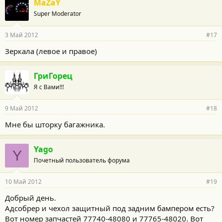
MaZaY
Super Moderator
3 Май 2012
#17
Зеркала (левое и правое)
ГриГорец
Я с Вами!!!
9 Май 2012
#18
Мне бы шторку багажника.
Yago
Y
Почетный пользователь форума
10 Май 2012
#19
Добрый день.
Адсобрер и чехол защитный под задним бампером есть?
Вот номер запчастей 77740-48080 и 77765-48020. Вот