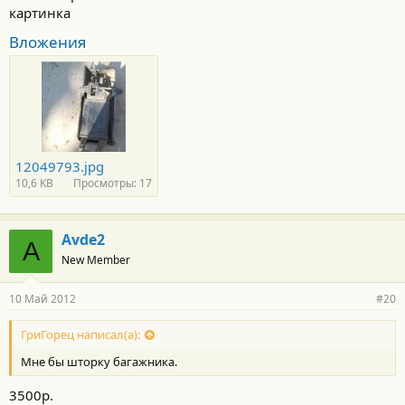
картинка
Вложения
12049793.jpg
10,6 KB
Просмотры: 17
Avde2
A
New Member
10 Май 2012
#20
ГриГорец написал(а):
Мне бы шторку багажника.
3500р.