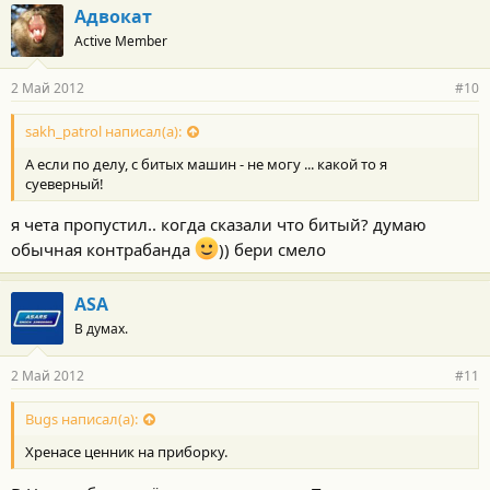
Адвокат
Active Member
2 Май 2012
#10
sakh_patrol написал(а):
А если по делу, с битых машин - не могу ... какой то я
суеверный!
я чета пропустил.. когда сказали что битый? думаю
обычная контрабанда
)) бери смело
ASA
В думах.
2 Май 2012
#11
Bugs написал(а):
Хренасе ценник на приборку.