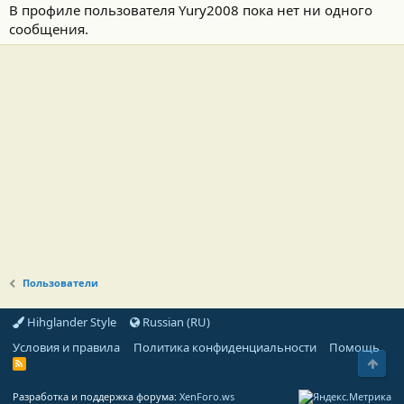
В профиле пользователя Yury2008 пока нет ни одного
сообщения.
Пользователи
Hihglander Style
Russian (RU)
Условия и правила
Политика конфиденциальности
Помощь
Свер
R
S
S
Разработка и поддержка форума:
XenForo.ws