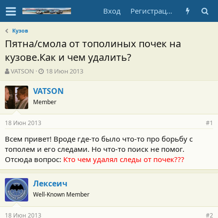
Вход
Регистрация
Кузов
Пятна/смола от тополиных почек на
кузове.Как и чем удалить?
А
Д
VATSON
18 Июн 2013
в
а
т
т
VATSON
о
а
Member
р
н
т
а
18 Июн 2013
е
ч
#1
м
а
Всем привет! Вроде где-то было что-то про борьбу с
ы
л
тополем и его следами. Но что-то поиск не помог.
а
Отсюда вопрос:
Кто чем удалял следы от почек???
Лексеич
Well-Known Member
18 Июн 2013
#2