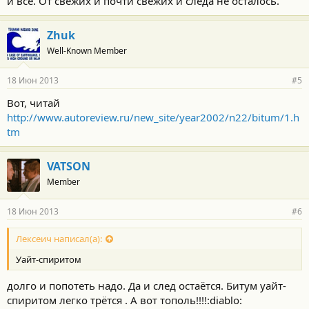
и всё. От свежих и почти свежих и следа не осталось.
Zhuk
Well-Known Member
18 Июн 2013
#5
Вот, читай
http://www.autoreview.ru/new_site/year2002/n22/bitum/1.h
tm
VATSON
Member
18 Июн 2013
#6
Лексеич написал(а):
Уайт-спиритом
долго и попотеть надо. Да и след остаётся. Битум уайт-
спиритом легко трётся . А вот тополь!!!!:diablo: