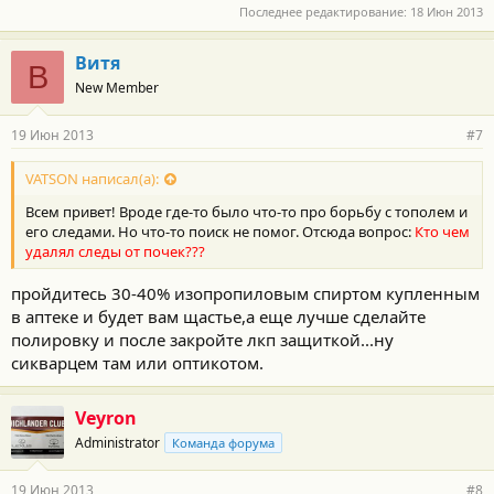
Последнее редактирование:
18 Июн 2013
Витя
В
New Member
19 Июн 2013
#7
VATSON написал(а):
Всем привет! Вроде где-то было что-то про борьбу с тополем и
его следами. Но что-то поиск не помог. Отсюда вопрос:
Кто чем
удалял следы от почек???
пройдитесь 30-40% изопропиловым спиртом купленным
в аптеке и будет вам щастье,а еще лучше сделайте
полировку и после закройте лкп защиткой...ну
сикварцем там или оптикотом.
Veyron
Administrator
Команда форума
19 Июн 2013
#8