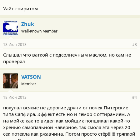
Уайт-спиритом
Zhuk
Well-Known Member
18 Июн 2013
#3
Слышал что ваткой с подсолнечным маслом, но сам не
проверял
VATSON
Member
18 Июн 2013
#4
покупал всякие не дорогие дряни от почек.Питерские
типа Сапфира. Эффект есть но и гемор с оттиранием. А
на мойке как то видел как мойщик попшикал какой-то
хренью самопальной наверное, так смола эта через 20
сек потекла как ржавчина. Потом просто стёр!!!!!! тряпкой