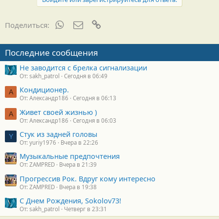
WhatsApp
Электронная почта
Ссылка
Поделиться:
Последние сообщения
Не заводится с брелка сигнализации
От: sakh_patrol
Сегодня в 06:49
Кондиционер.
А
От: Александр186
Сегодня в 06:13
Живет своей жизнью )
А
От: Александр186
Сегодня в 06:03
Стук из задней головы
Y
От: yuriy1976
Вчера в 22:26
Музыкальные предпочтения
От: ZAMPRED
Вчера в 21:39
Прогрессив Рок. Вдруг кому интересно
От: ZAMPRED
Вчера в 19:38
С Днем Рождения, Sokolov73!
От: sakh_patrol
Четверг в 23:31