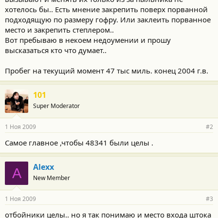
хотелось бы.. Есть мнение закрепить поверх порванной
подходящую по размеру гофру. Или заклеить порванное
место и закрепить степлером..
Вот пребываю в некоем недоумении и прошу
высказаться кто что думает..
Пробег на текущий момент 47 тыс миль. конец 2004 г.в.
101
Super Moderator
1 Ноя 2009
#2
Самое главное ,чтобы 48341 были целы .
Alexx
A
New Member
1 Ноя 2009
#3
отбойники целы.. но я так понимаю и место входа штока