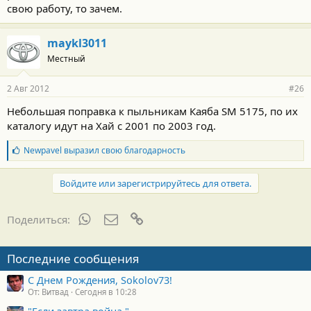
свою работу, то зачем.
maykl3011
Местный
2 Авг 2012
#26
Небольшая поправка к пыльникам Каяба SM 5175, по их
каталогу идут на Хай с 2001 по 2003 год.
Б
Newpavel
выразил свою благодарность
л
а
г
Войдите или зарегистрируйтесь для ответа.
о
д
а
WhatsApp
Электронная почта
Ссылка
Поделиться:
р
н
о
Последние сообщения
с
т
С Днем Рождения, Sokolov73!
и
От: Витвад
Сегодня в 10:28
: