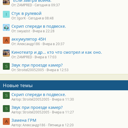
"Если завтра война."
От: ZAMPRED
Сегодня в 09:37
Стук в рулевой
I
От: IgorK
Сегодня в 08:48
Скрип спереди в подвеске.
От: swyazist
Вчера в 22:28
аккумулятор 45H
А
От: Александр186
Вчера в 20:37
Кинотеатр и др... кто что смотрел и как оно.
От: ZAMPRED
Вчера в 17:03
Звук при проезде камер?
S
От: Stroitel20052005
Вчера в 12:53
Новые темы
Скрип спереди в подвеске.
S
Автор: Stroitel20052005
Вчера в 11:30
Звук при проезде камер?
S
Автор: Stroitel20052005
Вчера в 11:27
Замена ГРМ
А
Автор: Александр186
Пятница в 12:20