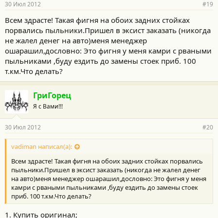
30 Июл 2012
#19
Всем здрасте! Такая фигня на обоих задних стойках
порвались пыльники.Пришел в эксист заказать (никогда
не жалел денег на авто)меня менеджер
ошарашил,дословно: Это фигня у меня камри с рваными
пыльниками ,буду ездить до замены стоек приб. 100
т.км.Что делать?
ГриГорец
Я с Вами!!!
30 Июл 2012
#20
vadiman написал(а):
Всем здрасте! Такая фигня на обоих задних стойках порвались
пыльники.Пришел в эксист заказать (никогда не жалел денег
на авто)меня менеджер ошарашил,дословно: Это фигня у меня
камри с рваными пыльниками ,буду ездить до замены стоек
приб. 100 т.км.Что делать?
1. Купить оригинал;