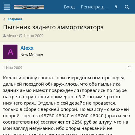
Вход
Регистрация
Ходовая
Пыльник заднего аммортизатора
А
Д
Alexx
1 Ноя 2009
в
а
т
т
Alexx
A
о
а
New Member
р
н
т
а
1 Ноя 2009
е
ч
#1
м
а
Коллеги прошу совета - при очередном осмотре перед
ы
л
дальней поездкой обнаружилось, что оба пыльника
а
задних аммо имеют повреждения (порвались по гофре
на треть окружности примерно в 5-7 сантиметрах от
нижнего края.. Отдельно сей девайс не продается,
только в сборе с верхней опорой. По экзисту - с верхней
опорой - цена за 48750-48040 и 48760-48040 (прав и лев
соответственно) составляет от 2250 руб за штуку, что на
мой взгляд негуманно, ибо опоры нареканий не
вызывают и менять их только из за пыльника не