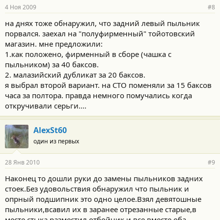
4 Ноя 2009
#8
на днях тоже обнаружил, что задний левый пыльник
порвался. заехал на "полуфирменный" тойотовский
магазин. мне предложили:
1.как положено, фирменный в сборе (чашка с
пыльником) за 40 баксов.
2. малазийский дубликат за 20 баксов.
я выбрал второй вариант. на СТО поменяли за 15 баксов
часа за полтора. правда немного помучались когда
откручивали серьги....
AlexSt60
один из первых
28 Янв 2010
#9
Наконец то дошли руки до замены пыльников задних
стоек.Без удовольствия обнаружил что пыльник и
опрный подшипник это одно целое.Взял девятошные
пыльники,всавил их в заранее отрезанные старые,в
месте стыка разместил отбойник и все вместе,оба