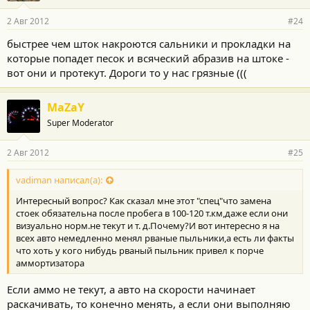
2 Авг 2012
#24
быстрее чем шток накроются сальники и прокладки на
которые попадет песок и всяческий абразив на штоке -
вот они и протекут. Дороги то у нас грязные (((
MaZaY
Super Moderator
2 Авг 2012
#25
vadiman написал(а):
Интересный вопрос? Как сказал мне этот "спец"что замена
стоек обязательна после пробега в 100-120 т.км,даже если они
визуально норм.не текут и т. д.Почему?И вот интересно я на
всех авто немедленно менял рваные пыльники,а есть ли факты
что хоть у кого нибудь рваный пыльник привел к порче
аммортизатора
Если аммо не текут, а авто на скорости начинает
раскачивать, то конечно менять, а если они выполняю