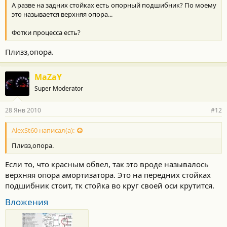
А разве на задних стойках есть опорный подшибник? По моему
это называется верхняя опора...
Фотки процесса есть?
Плизз,опора.
MaZaY
Super Moderator
28 Янв 2010
#12
AlexSt60 написал(а):
Плизз,опора.
Если то, что красным обвел, так это вроде называлось
верхняя опора амортизатора. Это на передних стойках
подшибник стоит, тк стойка во круг своей оси крутится.
Вложения