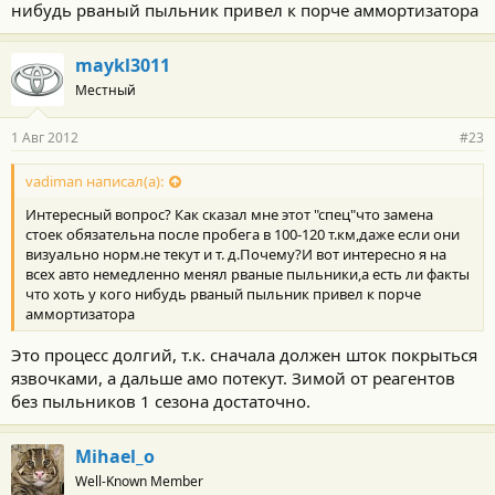
нибудь рваный пыльник привел к порче аммортизатора
maykl3011
Местный
1 Авг 2012
#23
vadiman написал(а):
Интересный вопрос? Как сказал мне этот "спец"что замена
стоек обязательна после пробега в 100-120 т.км,даже если они
визуально норм.не текут и т. д.Почему?И вот интересно я на
всех авто немедленно менял рваные пыльники,а есть ли факты
что хоть у кого нибудь рваный пыльник привел к порче
аммортизатора
Это процесс долгий, т.к. сначала должен шток покрыться
язвочками, а дальше амо потекут. Зимой от реагентов
без пыльников 1 сезона достаточно.
Mihael_o
Well-Known Member