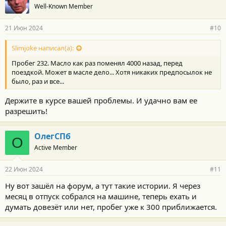
Well-Known Member
д
а
р
21 Июн 2024
#10
н
о
с
Slimjoke написал(а):
т
Пробег 232. Масло как раз поменял 4000 назад, перед
и
:
поездкой. Может в масле дело... Хотя никаких предпосылок не
было, раз и все...
Держите в курсе вашей проблемы. И удачно вам ее
разрешить!
ОлегСПб
О
Active Member
22 Июн 2024
#11
Ну вот зашёл на форум, а тут такие истории. Я через
месяц в отпуск собрался на машине, теперь ехать и
думать довезёт или нет, пробег уже к 300 приближается.