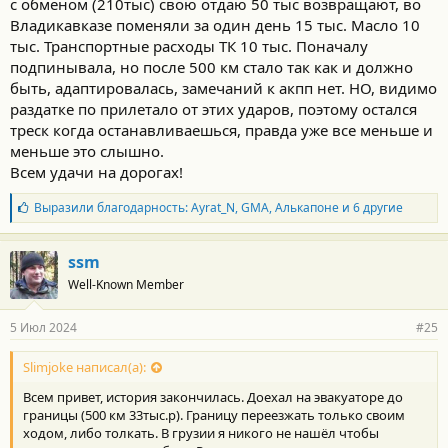
с обменом (210тыс) свою отдаю 50 тыс возвращают, во
Владикавказе поменяли за один день 15 тыс. Масло 10
тыс. Транспортные расходы ТК 10 тыс. Поначалу
подпинывала, но после 500 км стало так как и должно
быть, адаптировалась, замечаний к акпп нет. НО, видимо
раздатке по прилетало от этих ударов, поэтому остался
треск когда останавливаешься, правда уже все меньше и
меньше это слышно.
Всем удачи на дорогах!
Б
Выразили благодарность:
Ayrat_N
,
GMA
,
Алькапоне
и 6 другие
л
а
г
ssm
о
Well-Known Member
д
а
р
5 Июл 2024
#25
н
о
с
Slimjoke написал(а):
т
Всем привет, история закончилась. Доехал на эвакуаторе до
и
:
границы (500 км 33тыс.р). Границу переезжать только своим
ходом, либо толкать. В грузии я никого не нашёл чтобы