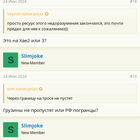
24 Июн 2024
#18
Veyron написал(а):
просто ресурс этого недоразумения закончился, это почти
предел для нее к сожалению(((
Это на Хае2 или 3?
Slimjoke
S
New Member
24 Июн 2024
#19
ssm написал(а):
Через границу на тросе не пустят
Грузины не пропустят или РФ погранцы?
Slimjoke
S
New Member