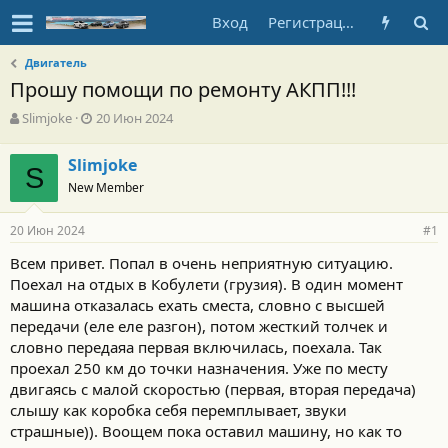
Вход
Регистрация
Двигатель
Прошу помощи по ремонту АКПП!!!
А
Д
Slimjoke
20 Июн 2024
в
а
т
т
Slimjoke
о
S
а
New Member
р
н
т
а
е
ч
20 Июн 2024
#1
м
а
ы
л
Всем привет. Попал в очень неприятную ситуацию.
а
Поехал на отдых в Кобулети (грузия). В один момент
машина отказалась ехать сместа, словно с высшей
передачи (еле еле разгон), потом жесткий толчек и
словно передаяа первая включилась, поехала. Так
проехал 250 км до точки назначения. Уже по месту
двигаясь с малой скоростью (первая, вторая передача)
слышу как коробка себя перемплывает, звуки
страшные)). Воощем пока оставил машину, но как то