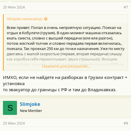
20 Июн 2024
#7
Slimjoke написал(а):
Всем привет. Попал в очень неприятную ситуацию. Поехал на
отдых в Кобулети (грузия). В один момент машина отказалась
ехать сместа, словно с высшей передачи (еле еле разгон),
потом жесткий толчек и словно передаяа первая включилась,
поехала. Так проехал 250 км до точки назначения. Уже по месту
двигаясь с малой скоростью (первая, вторая передача) слышу
как коробка себя перемплывает, звуки страшные)). Воощем
пока оставил машину, но как то нужно веинуться назад 4000 км.
Нажмите для раскрытия...
Не знаю куда податься, может здесь найду кто что подскажет!
ИМХО, если не найдете на разборках в Грузии контракт +
установка
то эвакуатор до границы с РФ и там до Владикавказ.
Slimjoke
S
New Member
20 Июн 2024
#8