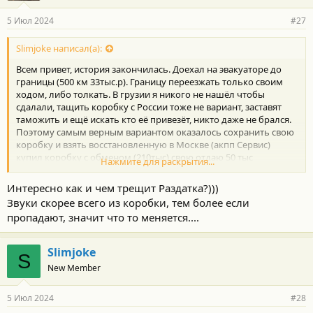
5 Июл 2024
#27
Slimjoke написал(а):
Всем привет, история закончилась. Доехал на эвакуаторе до
границы (500 км 33тыс.р). Границу переезжать только своим
ходом, либо толкать. В грузии я никого не нашёл чтобы
сдалали, тащить коробку с России тоже не вариант, заставят
таможить и ещё искать кто её привезёт, никто даже не брался.
Поэтому самым верным вариантом оказалось сохранить свою
коробку и взять восстановленную в Москве (акпп Сервис)
купил коробку с обменом (210тыс) свою отдаю 50 тыс
Нажмите для раскрытия...
возвращают, во Владикавказе поменяли за один день 15 тыс.
Масло 10 тыс. Транспортные расходы ТК 10 тыс. Поначалу
Интересно как и чем трещит Раздатка?)))
подпинывала, но после 500 км стало так как и должно быть,
Звуки скорее всего из коробки, тем более если
адаптировалась, замечаний к акпп нет. НО, видимо раздатке по
пропадают, значит что то меняется....
прилетало от этих ударов, поэтому остался треск когда
останавливаешься, правда уже все меньше и меньше это
слышно.
Slimjoke
S
Всем удачи на дорогах!
New Member
5 Июл 2024
#28