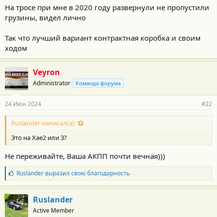
На тросе при мне в 2020 году развернули не пропустили
грузины, видел лично
Так что лучший вариант контрактная коробка и своим
ходом
Veyron
Administrator
Команда форума
24 Июн 2024
#22
Ruslander написал(а):
Это на Хае2 или 3?
Не переживайте, Ваша АКПП почти вечная)))
Б
Ruslander
выразил свою благодарность
л
а
г
Ruslander
о
Active Member
д