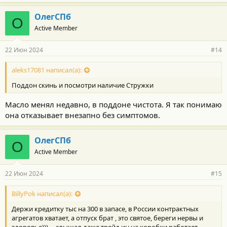
ОлегСПб
О
Active Member
22 Июн 2024
#14
aleks17081 написал(а):
Поддон скинь и посмотри наличие Стружки
Масло менял недавно, в поддоне чистота. Я так понимаю
она отказывает внезапно без симптомов.
ОлегСПб
О
Active Member
22 Июн 2024
#15
BillyPok написал(а):
Держи кредитку тыс на 300 в запасе, в России контрактных
агрегатов хватает, а отпуск брат , это святое, береги нервы и
здоровье)))..., слышал даже трейд ин на коробки работает