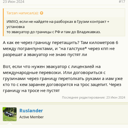
23 Июн 2024
#17
Tarzan написал(а):
ИМХО, если не найдете на разборках в Грузии контракт +
установка
то эвакуатор до границы с РФ и там до Владикавказ.
А как ее через границу перетащить? Там километров 6
между погранпунктами, и "на галстуке* через кпп не
разрешат а эвакуатор не знаю пустят ли
Вот, если что нужен эвакуатор с лицензией на
международные перевозки. Или договориться с
грузинами через границу перетолкать руками а иам уже
кто то с кем заранее договорится на трос зацепит. Через
границу на тросе не пустят
Последнее редактирование:
23 Июн 2024
Ruslander
Active Member