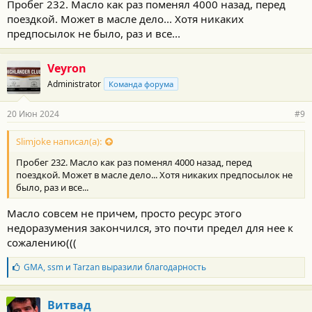
Пробег 232. Масло как раз поменял 4000 назад, перед
поездкой. Может в масле дело... Хотя никаких
предпосылок не было, раз и все...
Veyron
Administrator
Команда форума
20 Июн 2024
#9
Slimjoke написал(а):
Пробег 232. Масло как раз поменял 4000 назад, перед
поездкой. Может в масле дело... Хотя никаких предпосылок не
было, раз и все...
Масло совсем не причем, просто ресурс этого
недоразумения закончился, это почти предел для нее к
сожалению(((
Б
GMA
,
ssm
и
Tarzan
выразили благодарность
л
а
г
Витвад
о