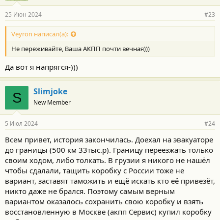
а
р
25 Июн 2024
#23
н
о
с
Veyron написал(а):
т
Не переживайте, Ваша АКПП почти вечная)))
и
:
Да вот я напрягся-)))
Slimjoke
S
New Member
5 Июл 2024
#24
Всем привет, история закончилась. Доехал на эвакуаторе
до границы (500 км 33тыс.р). Границу переезжать только
своим ходом, либо толкать. В грузии я никого не нашёл
чтобы сдалали, тащить коробку с России тоже не
вариант, заставят таможить и ещё искать кто её привезёт,
никто даже не брался. Поэтому самым верным
вариантом оказалось сохранить свою коробку и взять
восстановленную в Москве (акпп Сервис) купил коробку