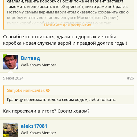
сдалали, тащить коробку с России тоже не вариант, заставят
таможить и ещё искать кто её привезёт, никто даже не брался.
Поэтому самым верным вариантом оказалось сохранить свою
коробку и взять восстановленную в Москве (акпп Сервис)
купил коробку с обменом (210тыс) свою отдаю 50 тыс
Нажмите для раскрытия...
возвращают, во Владикавказе поменяли за один день 15 тыс.
Масло 10 тыс. Транспортные расходы ТК 10 тыс. Поначалу
Спасибо что отписался, удачи на дорогах и чтобы
подпинывала, но после 500 км стало так как и должно быть,
коробка новая служила верой и правдой долгие годы!
адаптировалась, замечаний к акпп нет. НО, видимо раздатке по
прилетало от этих ударов, поэтому остался треск когда
останавливаешься, правда уже все меньше и меньше это
Витвад
слышно.
Well-Known Member
Всем удачи на дорогах!
5 Июл 2024
#26
Slimjoke написал(а):
Границу переезжать только своим ходом, либо толкать.
Как переежали в итоге? Своим ходом?
aleks17081
Well-Known Member