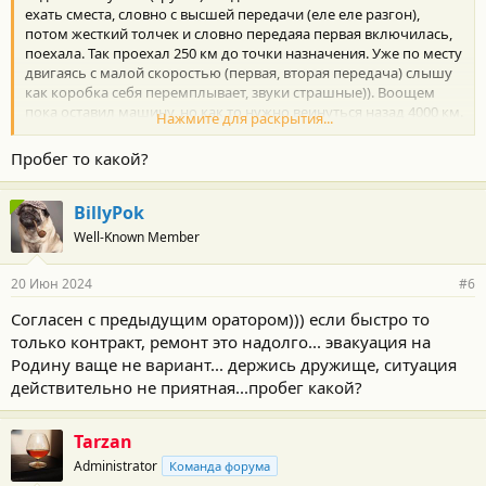
ехать сместа, словно с высшей передачи (еле еле разгон),
потом жесткий толчек и словно передаяа первая включилась,
поехала. Так проехал 250 км до точки назначения. Уже по месту
двигаясь с малой скоростью (первая, вторая передача) слышу
как коробка себя перемплывает, звуки страшные)). Воощем
пока оставил машину, но как то нужно веинуться назад 4000 км.
Нажмите для раскрытия...
Не знаю куда податься, может здесь найду кто что подскажет!
Пробег то какой?
BillyPok
Well-Known Member
20 Июн 2024
#6
Согласен с предыдущим оратором))) если быстро то
только контракт, ремонт это надолго... эвакуация на
Родину ваще не вариант... держись дружище, ситуация
действительно не приятная...пробег какой?
Tarzan
Administrator
Команда форума