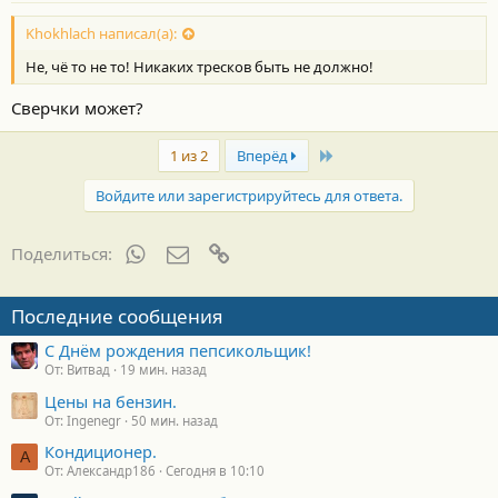
о
с
Khokhlach написал(а):
т
Не, чё то не то! Никаких тресков быть не должно!
и
:
Сверчки может?
Last
1 из 2
Вперёд
Войдите или зарегистрируйтесь для ответа.
WhatsApp
Электронная почта
Ссылка
Поделиться:
Последние сообщения
С Днём рождения пепсикольщик!
От: Витвад
19 мин. назад
Цены на бензин.
От: Ingenegr
50 мин. назад
Кондиционер.
А
От: Александр186
Сегодня в 10:10