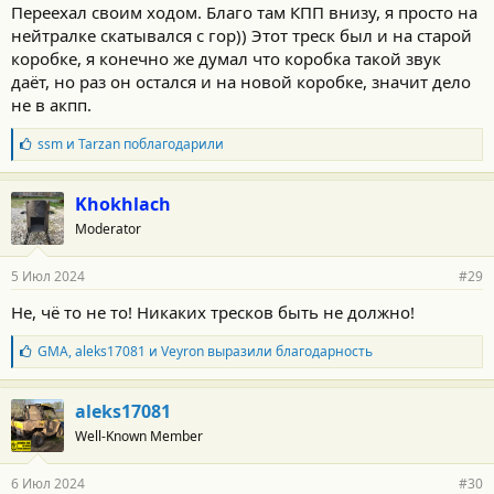
Переехал своим ходом. Благо там КПП внизу, я просто на
нейтралке скатывался с гор)) Этот треск был и на старой
коробке, я конечно же думал что коробка такой звук
даёт, но раз он остался и на новой коробке, значит дело
не в акпп.
Б
ssm
и
Tarzan
поблагодарили
л
а
г
Khokhlach
о
Moderator
д
а
р
5 Июл 2024
#29
н
о
Не, чё то не то! Никаких тресков быть не должно!
с
т
Б
GMA
,
aleks17081
и
Veyron
выразили благодарность
и
л
:
а
г
aleks17081
о
Well-Known Member
д
а
р
6 Июл 2024
#30
н