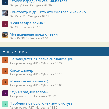
Стойки переднего стабилизатора
Y
От: yuriy1976
Сегодня в 08:36
Кинотеатр и др... кто что смотрел и как оно.
От: Mihail71
Сегодня в 08:18
"Если завтра война."
A
От: ASB
Вчера в 23:16
Музыкальные предпочтения
От: ZAMPRED
Вчера в 22:40
Новые темы
Не заводится с брелка сигнализации
А
Автор: Александр186
Суббота в 06:29
Кондиционер.
А
Автор: Александр186
Суббота в 06:13
Живет своей жизнью )
А
Автор: Александр186
Суббота в 06:03
Стук из задней головы
A
Автор: avchumik
Пятница в 21:32
Проблема с подключением блютуза
А
Автор: Азамат727
Четверг в 13:30