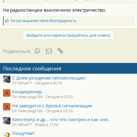
На радиостанции выключили электричество.
Б
Tarzan
выразил свою благодарность
л
а
г
Войдите или зарегистрируйтесь для ответа.
о
д
а
WhatsApp
Электронная почта
Ссылка
Поделиться:
р
н
о
Последние сообщения
с
т
С Днём рождения пепсикольщик!
и
От: Mihail71
Сегодня в 06:10
:
Кондиционер.
А
От: Александр186
Сегодня в 05:23
Не заводится с брелка сигнализации
А
От: Александр186
Сегодня в 05:20
Кинотеатр и др... кто что смотрел и как оно.
От: Mihail71
Вчера в 21:06
Пошутим?