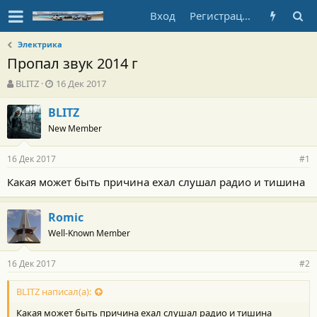
Вход
Регистрация
Электрика
Пропал звук 2014 г
А
Д
BLITZ
16 Дек 2017
в
а
т
т
BLITZ
о
а
New Member
р
н
т
а
16 Дек 2017
е
ч
#1
м
а
Какая может быть причина ехал слушал радио и тишина
ы
л
а
Romic
Well-Known Member
16 Дек 2017
#2
BLITZ написал(а):
Какая может быть причина ехал слушал радио и тишина