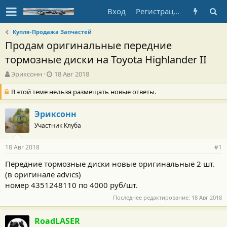
Вход
Регистрация
Купля-Продажа Запчастей
Продам оригинальные передние
тормозные диски на Toyota Highlander II
А
Д
Эриксонн
18 Авг 2018
в
а
В этой теме нельзя размещать новые ответы.
т
т
о
а
р
н
Эриксонн
т
а
Участник Клуба
е
ч
м
а
ы
л
18 Авг 2018
#1
а
Передние тормозные диски новые оригинальные 2 шт.
(в оригинале advics)
номер 4351248110 по 4000 руб/шт.
Последнее редактирование:
18 Авг 2018
RoadLASER