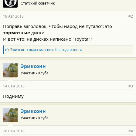
Статский советчик
18 Авг 2018
#2
Поправь заголовок, чтобы народ не путался: это
тормозные
диски.
И вот что: на дисках написано "Toyota"?
Б
Эриксонн
выразил свою благодарность
л
а
г
Эриксонн
о
Участник Клуба
д
а
р
14 Сен 2018
#3
н
о
Подниму.
с
т
и
Эриксонн
:
Участник Клуба
16 Сен 2018
#4