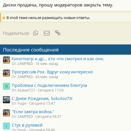
Диски проданы, прошу модераторов закрыть тему.
В этой теме нельзя размещать новые ответы.
WhatsApp
Электронная почта
Ссылка
Поделиться:
Последние сообщения
Кинотеатр и др... кто что смотрел и как оно.
От: ZAMPRED
18 мин. назад
Прогрессив Рок. Вдруг кому интересно
От: ZAMPRED
43 мин. назад
Проблема с подключением блютуза
А
От: Азамат727
Сегодня в 17:04
С Днем Рождения, Sokolov73!
От: Yugin
Сегодня в 15:47
"Если завтра война."
От: ZAMPRED
Сегодня в 09:37
Стук в рулевой
I
От: IgorK
Сегодня в 08:48