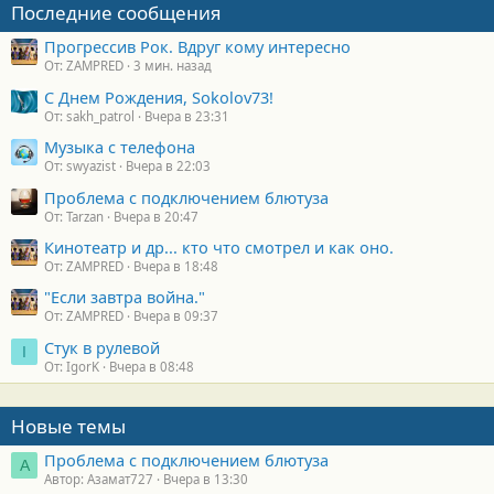
Последние сообщения
Прогрессив Рок. Вдруг кому интересно
От: ZAMPRED
3 мин. назад
С Днем Рождения, Sokolov73!
От: sakh_patrol
Вчера в 23:31
Музыка с телефона
От: swyazist
Вчера в 22:03
Проблема с подключением блютуза
От: Tarzan
Вчера в 20:47
Кинотеатр и др... кто что смотрел и как оно.
От: ZAMPRED
Вчера в 18:48
"Если завтра война."
От: ZAMPRED
Вчера в 09:37
Стук в рулевой
I
От: IgorK
Вчера в 08:48
Новые темы
Проблема с подключением блютуза
А
Автор: Азамат727
Вчера в 13:30