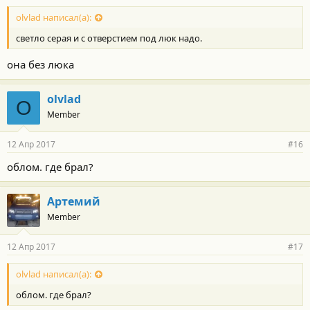
olvlad написал(а):
светло серая и с отверстием под люк надо.
она без люка
olvlad
O
Member
12 Апр 2017
#16
облом. где брал?
Артемий
Member
12 Апр 2017
#17
olvlad написал(а):
облом. где брал?