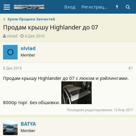
Вход
Регистрация
Купля-Продажа Запчастей
Продам крышу Highlander до 07
А
Д
olvlad
8 Дек 2016
в
а
т
т
olvlad
O
о
а
Member
р
н
т
а
8 Дек 2016
е
ч
#1
м
а
Продам крышу Highlander до 07 с люком и рэйлингами.
ы
л
а
8000р торг. Без обшивки.
Последнее редактирование:
12 Апр 2017
BATYA
Member