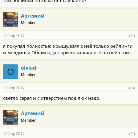
там обшивки потолка нет случайно?
Артемий
Member
12 Апр 2017
#13
я покупал полностью крышу,взял с неё только рейлинги
и молдинги.Обшива,фонари козырьки всё на ней стоит
olvlad
O
Member
12 Апр 2017
#14
светло серая и с отверстием под люк надо.
Артемий
Member
12 Апр 2017
#15